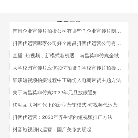
新闻资讯
南昌企业宣传片拍摄公司有哪些？企业宣传片制作公司哪家好
MEDIA INFORMATION
南昌企业宣传片拍摄公司有哪些？企业宣传片制作公司哪家
抖音代运营哪家公司好？南昌抖音代运营公司有哪些？
好？目前很多中小企业的老板觉得自己的企业尚达不到做影
抖音代运营哪家公司好？南昌抖音代运营公司有哪些？抖音
直播+短视频，新模式新机遇，南昌莫非传媒全域营销平台全新低成本精准拓客！
视宣传的规模，似乎企业宣传片是大企业才做得起的东西。
代运营的未来发展前景。抖音代运营的未来发展前景我们如
而事实上，正是因为公司规模小，才需要通过一个企业形象
直播+短视频，新模式新机遇，南昌莫非传媒全域营销平台
大学校园宣传片应该如何拍摄？学校宣传片拍摄出来有哪些作用？
何选择抖音代运营公司呢，首先我们要先了解抖音代运营的
片的包装，给经销商客户等以信心。
全新低成本精准拓客！毫无疑问，近年来5G技术的兴起将
主要工作有哪些，抖音代运营公司会帮助我们做什么，什么
大学校园宣传片应该如何拍摄？学校宣传片拍摄出来有哪些
细谈短视频拍摄过程中正确切入电商带货主题方法
会对市场营销造成深远的影响，引领企业走向下一场变革。
是我们自己做不到的，随着抖音的流行，抖音代运营的发展
作用？ 随着学校毕业季的来临，各大院校的招生工作已开
2G时代，消费者实现了通讯的自由；3G时代，视频通话和
细谈短视频拍摄过程中正确切入电商带货主题方法。短视频
关于南昌莫非传媒2022年元旦放假通知
前景是非常好的。
始陆续的展开，而为了配合更好的招生进行学校文化建设，
移动数据技术的兴起推动了智能手机的发展；到了4G技术
创作者要想形成差异化竞争优势,大致可以从两个方面着手:
都会拍摄一些大学宣传片来吸引更多学生，进而达到校园招
关于南昌莫非传媒2022年元旦放假通知.元旦：1月1日（星
移动互联网时代下的新型营销模式-短视频代运营
的普及，成为了视频流媒体、移动应用和程序化广告发展的
一是创建自己的个人IP品牌,比如李子柒；二是创建代表生
生的目的。那么，大学宣传片如何拍摄呢？有哪些作用？下
期六）至1月3号（星期一）放假，共计三天（无调休），1
主要驱动力。5G时代，信息传输更快、更及时，人们对于
活方式的品牌, 比如“一条”。前者就是基于达人的影响力创
移动互联网时代下的新型营销模式-短视频代运营。创意营
抖音代运营：2020年养生馆的短视频推广方法
面小编就来为大家简单介绍一下。
月4日（星期二）上班。在此期间，如果您有需要我们提供
信息的接收已经从图文时代转向了视听时代，而营销方式也
建品牌,以IP名为品牌名,以达人为 品牌背书,这种模式其实更
销3.0是指，随着移动互联网、产业互联网时代来临，营销
服务的地方可直接在网站留言板块进行留言，上班后，我们
从单一的PC搜索引擎向多媒体、多领域转移，短视频、直
抖音代运营：2020年养生馆的短视频推广方法.南昌莫非文
抖音短视频代运营：国产美妆的崛起！
像粉丝经济。普通用户受短视频内容的吸引 成为达人的粉
的含义发生了新的变化，是以创意表达的内容为连接的、以
会及时回复；如有紧急事项可拨打0791-88196636进行咨
播已然成为当下最热的流量风口。
化传媒有限公司（简称：莫非传媒）是一家专注于互联网广
丝,进而成为产生实际购买行为的用户。实践证明,只要 IP足