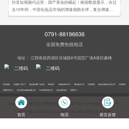
社交分享和算法匹配为，主要传播信道的用户参与共创的新
抖音短视频代运营：国产美妆的崛起！根据数据显示，在过
询。
告及网络营销领域的公司，是国内领先的一站式全网营销推
够打动人心,他们就能爆发出巨大的影响力。以李子柒为例,
型整合营销模式。
去10年间，中国化妆品市场的增速领跑全球，复合增速达9.
广创新型服务平台。主营：蓝V认证，抖音，快手短视频代
李子柒凭借短视频积累了千万粉丝,后在淘宝平台开设店铺,
5%。庞大的市场让国产美妆迅速崛起，其中，完美日记一
运营，抖音，快手开/户推广，企业新闻推广，品牌危机处
店铺上线第*一周只有5款产品,销售额却突破了千万。
直被当成典型案例，创立3年拿下2000万粉丝，估值达到20
理，搜索引擎营销，关键词优化，网站建设，SEO网站优
0亿美元。
0791-88196636
化，SEM竞价优化，小程序制作，网络推广，网络营销，
视频营销，微信朋友圈广告投放，百度竞价位包年推广，VI
全国免费热线电话
设计，LOGO设计，口碑优化，品牌形象设计，获客推广，
网站定制，APP开发，软件制作，网络公关，网站推广，海
地址： 江西南昌西湖区洪城路6号国贸广场A座巨豪峰
外推广，线下媒体广告投放，线下广告牌投放，机场巴士广
告等等业务！在江西更多人选择南昌莫非传媒！
友情链接：
短视频广告开户
微信朋友圈广告投放
网络推广
新闻稿发布平台
网站建设公司
百度搜索
南昌短视频代运营公司
宜春网红
直播带货平台
吉安创意短视频拍摄公司
宁波营销策划公司
温州品牌包装
港股开户
Copyright © 南昌莫非网络科技公司 All Rights Reserved 备案号：
赣ICP备17003395号‍-6
城市分站
网站地图
站长地图
首页
电话
留言反馈