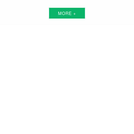
MORE +
遵义短视频代运营解决方案服务商
围绕中小企业"互联网+"的转型升级需求，倾力打造：互联网技术+平台+资源+执
行+数据的全网获客营销服务体系
品牌搭建方案
品牌曝光方案
精准获客方案
搜索关键词霸屏方案
品牌负面公关方案
活动预热/推广方案
私域流量打造方案