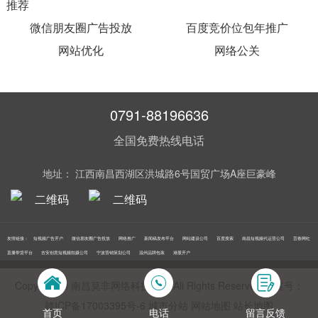
推荐
微信朋友圈广告投放
百度竞价位包年推广
网站优化
网络公关
0791-88196636
全国免费热线电话
地址： 江西南昌西湖区洪城路6号国贸广场A座巨豪峰
友情链接：
短视频广告开户
微信朋友圈广告投放
网络推广
新闻稿发布平台
网站建设公司
百度搜索
南昌短视频代运营公司
宜春网红
直播带货平台
吉安创意短视频拍摄公司
宁波营销策划公司
温州品牌包装
港股开户
Copyright © 南昌莫非网络科技公司 All Rights Reserved 备案号：
赣ICP备17003395号‍-6
城市分站
网站地图
站长地图
首页
电话
留言反馈