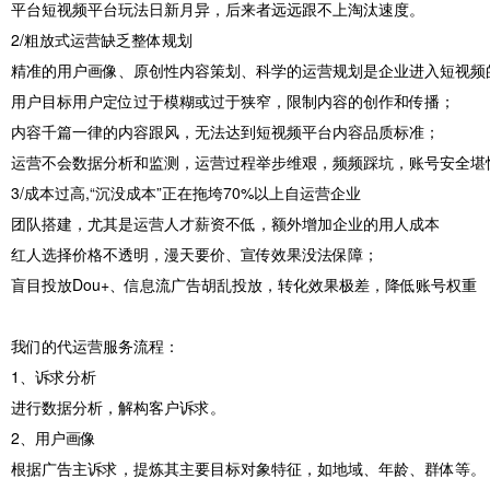
平台短视频平台玩法日新月异，后来者远远跟不上淘汰速度。
2/粗放式运营缺乏整体规划
精准的用户画像、原创性内容策划、科学的运营规划是企业进入短视频
用户目标用户定位过于模糊或过于狭窄，限制内容的创作和传播；
内容千篇一律的内容跟风，无法达到短视频平台内容品质标准；
运营不会数据分析和监测，运营过程举步维艰，频频踩坑，账号安全堪
3/成本过高,“沉没成本”正在拖垮70%以上自运营企业
团队搭建，尤其是运营人才薪资不低，额外增加企业的用人成本
红人选择价格不透明，漫天要价、宣传效果没法保障；
盲目投放Dou+、信息流广告胡乱投放，转化效果极差，降低账号权重
我们的代运营服务流程：
1、诉求分析
进行数据分析，解构客户诉求。
2、用户画像
根据广告主诉求，提炼其主要目标对象特征，如地域、年龄、群体等。