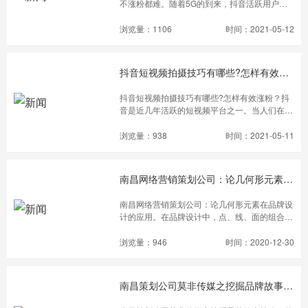
不涨粉都难。随着5G的到来，抖音活跃用户量3
0亿+，全国抖音日活跃用户高达3.3亿+，抖音
日播放量破500亿。作为一个新手的直播小白在
浏览量：1106
时间：2021-05-12
直播互动中应该注意哪些细节呢？首先要对短视
频有一个清晰的认知，优势与不足和数据的维
度。其次新主播开播之前要考虑一个问题，用户
抖音短视频拍摄技巧有哪些?怎样有效涨粉？
为什么愿意为你消费？这个消费可以是时间，礼
物打赏或者是电商带货。那如何让用户感觉到自
抖音短视频拍摄技巧有哪些?怎样有效涨粉？抖
己被关注和重视呢？
音是近几年活跃的短视频平台之一。当人们在生
活中遇到哪些美好时刻，他们可以抓住它并分享
它，让快乐流传下去。抖音视频已经成为全球流
浏览量：938
时间：2021-05-11
行的娱乐软件。任何知道如何在线玩手机的人都
可以尝试发布自己的视频。首先，你必须知道一
件事——如何制作短视频?如何制作抖音视频?
南昌网络营销策划公司：论几何形元素在品牌设计的应用
南昌网络营销策划公司：论几何形元素在品牌设
计的应用。在品牌设计中，点、线、面的组合使
设计的语言性更强，这种聚散的设计在品牌设计
跌宕起伏的历史中始终如一地活跃着。设计师通
浏览量：946
时间：2020-12-30
过对这三大基本元素的灵活运用，高度概括联
想，延伸抽象思维，使得品牌设计的基本造型越
来越符合众人的审美需求，内容的合理性，生动
南昌策划公司莫非传媒之挖掘品牌故事策略，传达品牌故事输出品牌能量
性使人们对品牌设计刮目相看。