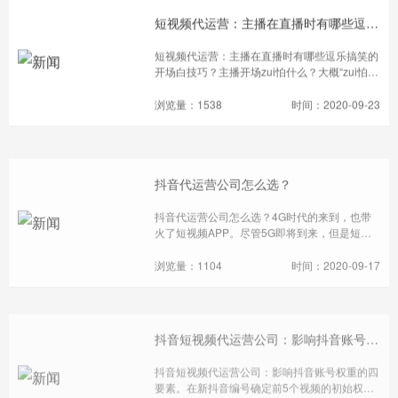
着它向一二线城市及年轻用户群强势出击。与之
短视频代运营：主播在直播时有哪些逗乐搞笑的开场白技巧？
而来的，是爆发性流量增长，以及各大企业营销
的主战场。对于运营者来说，一个平台是否值得
短视频代运营：主播在直播时有哪些逗乐搞笑的
入驻，用户群、平台机制以及变现转化是需要考
开场白技巧？主播开场zui怕什么？大概“zui怕空
虑的三大主要关键。
气突然安静”。主播开场白不知道说什么，粉丝
也不知道说什么，于是“相顾两无言”，粉丝关了
浏览量：1538
时间：2020-09-23
窗口，主播也关了摄像头。主播开场的首要目标
就是热场，营造出一个欢乐的气氛，而这就离不
开各种逗乐搞笑。
抖音代运营公司怎么选？
抖音代运营公司怎么选？4G时代的来到，也带
火了短视频APP。尽管5G即将到来，但是短视
频依旧在流量的顶端，尤其是抖音app。众多转
型的企业并不愿意放过这块流量“大蛋糕”。而对
浏览量：1104
时间：2020-09-17
于还没有抖音运营的公司而言，最好的选择就是
选择一家靠谱的抖音代运营公司。抖音代运营公
司怎么判断是否靠谱呢？
抖音短视频代运营公司：影响抖音账号权重的四要素
抖音短视频代运营公司：影响抖音账号权重的四
要素。在新抖音编号确定前5个视频的初始权重
后，有4个要素会影响后续帐户的权重，即视频
播放量（完成播方率)、抖音点赞数量、评论数
浏览量：906
时间：2020-09-17