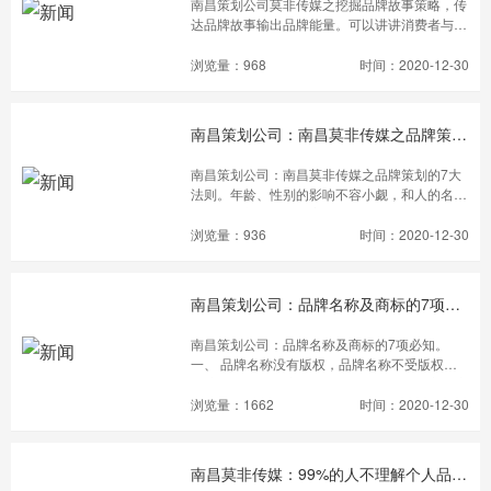
南昌策划公司莫非传媒之挖掘品牌故事策略，传
达品牌故事输出品牌能量。可以讲讲消费者与产
品互动的故事。品牌若是能与消费者产生沟通互
动，会使这个品牌变得鲜活富有个性，还充满了
浏览量：968
时间：2020-12-30
亲和力。比如小米的客户有机会直接参与到小米
手机研发过程中，小米手机根据发烧友的反馈意
见不断改进，并每周更新。
南昌策划公司：南昌莫非传媒之品牌策划的7大法则
南昌策划公司：南昌莫非传媒之品牌策划的7大
法则。年龄、性别的影响不容小觑，和人的名字
一样，大部分品牌名字也存在明显的性别特征和
年龄特征。这类特征让消费者不需要看说明就可
浏览量：936
时间：2020-12-30
以直接从名字上知道该产品是男性用品还是女性
用品, 是适合年龄大的还是年龄小的，缩短了交
易时间。
南昌策划公司：品牌名称及商标的7项必知
南昌策划公司：品牌名称及商标的7项必知。
一、 品牌名称没有版权，品牌名称不受版权的
保护，若需要保护自己的品牌您需要进行商标注
册。二、 不能注册跟其他人已注册的相似或相
浏览量：1662
时间：2020-12-30
同的商标，商标注册的目的是为了防止客户对产
品或服务的混淆和误解，因此若你的商标与其他
已注册的商标相似，你将被视为侵犯了该人的权
南昌莫非传媒：99%的人不理解个人品牌的核心内涵
利。