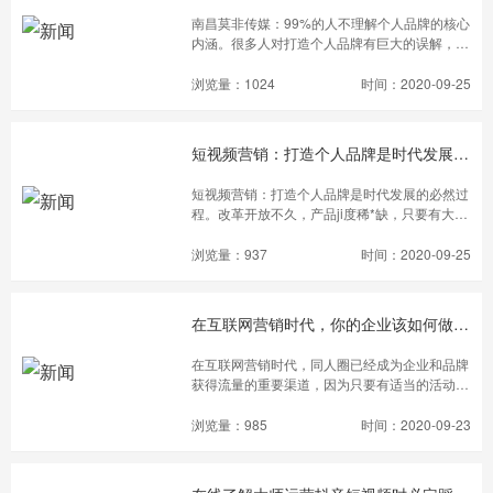
南昌莫非传媒：99%的人不理解个人品牌的核心
内涵。很多人对打造个人品牌有巨大的误解，虽
然一直在努力打造个人品牌，但仅在外围做一些
推广性动作，实际上同个人品牌的核心内涵相差
浏览量：1024
时间：2020-09-25
甚远。甚至有很多老师在教*授个人品牌课程
时，也没有讲授个人品牌的核心内容。人们对打
造个人品牌大致有以下三种误解。
短视频营销：打造个人品牌是时代发展的必然过程
短视频营销：打造个人品牌是时代发展的必然过
程。改革开放不久，产品ji度稀*缺，只要有大量
的产品就能zhuan钱。我认识一个老*板，他当
年在广州一个市场的铺面里销售鞋子，一年轻松
浏览量：937
时间：2020-09-25
赚了1亿元。他身边那些做服装的、做袜子的、
做小电器的，当初也都赚了大钱。
在互联网营销时代，你的企业该如何做好短视频代运营？
在互联网营销时代，同人圈已经成为企业和品牌
获得流量的重要渠道，因为只要有适当的活动计
划，任何品牌或产品都可能成为同人圈的网络名
人。但是，如果企业客户希望在同人堂上成为网
浏览量：985
时间：2020-09-23
络名人，那么，如果没有良好的规划工作，视频
拍摄和后期维护工作，它就做不到，而这些专业
项目正是短视频代运营商所擅长的。