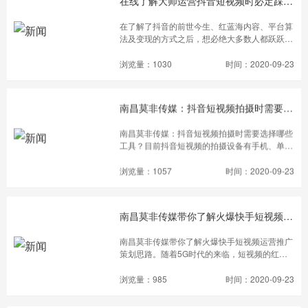
在线了解大师运营抖音短视频时必定踩过的五大坑
在了解了抖音的前世今生、红蓝海内容、平台算
法及变现的方式之后，想必绝大多数人都跃跃欲
试，想要投身到抖音短视频的内容池中拼杀，但
是，很多人走到半路就意兴阑珊了。这主要是因
浏览量：1030
时间：2020-09-23
为他们在做规划的时候踩了坑，从而胆怯退场
了。因此，总结前人经验，站在巨人的肩膀上前
行，总比摸着石头过河好。
南昌莫非传媒：抖音短视频拍摄时需要选择哪些工具？
南昌莫非传媒：抖音短视频拍摄时需要选择哪些
工具？目前抖音短视频的拍摄设备有手机、单反
相机、摄像机等。摄像机虽然拍摄短视频比较专
业，但是功能单一，手机和单反相机相对便捷且
浏览量：1057
时间：2020-09-23
用法多样，在抖音短视频的拍摄中比较常用。
南昌莫非传媒带你了解火爆快手短视频运营推广策划思路
南昌莫非传媒带你了解火爆快手短视频运营推广
策划思路。随着5G时代的来临，短视频的红利
期也随机而至。快手，以其“土味”风格，在下沉
市场中占据了头部地位。2020伊始，快手负
浏览量：985
时间：2020-09-23
载“冲刺3亿DAU”目标，率先拿下春晚独*家赞
助，以及疫情下的一波宣传、话题营销，也宣告