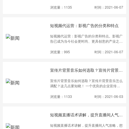
短视频行业近几年呈现暴涨趋势，预计2019年
开设店铺,店铺上线第*一周只有5款产品,销售额
短视频行业带来的市场规模将达到200亿元。短
浏览量：1135
时间：2021-06-07
却突破了千万。
视频行业能在这几年呈现良好的发展趋势，一方
面是因为视频相比与其他传统媒介，更加具有观
赏性和互动性，可以让人们的得到更好的视觉享
短视频代运营：影视广告的分类和特点
受。另一方面，也是得益于当下科技的发展，随
着5G的商用，网络传输速率上升，促使短视频
短视频代运营：影视广告的分类和特点。影视广
的传播更加方便快捷。
告已成为当今社会更时尚、更具创意的产业之
一。影视广告的明星效应是一种好产品。各种影
视广告短片都出现在电视节目和网络平台上。那
浏览量：995
时间：2021-06-07
么，影视广告的分类和特点又有多少呢？
宣传片背景音乐如何选取？宣传片背景音乐怎么调配？这几点要知晓！
宣传片背景音乐如何选取？宣传片背景音乐怎么
调配？这几点要知晓！ 一个优良的企业宣传
片，是综合多方面共同作用的结果，具体包括拍
摄、剪辑、特效、配音、背景音乐等，今天我们
浏览量：1133
时间：2021-06-03
就来探讨下宣传片背景音乐如何选取。
短视频直播话术讲解，提升直播间人气攻略，想不涨粉都难
短视频直播话术讲解，提升直播间人气攻略，想