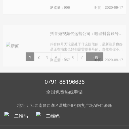
量和抖音转发数量。这4个因素从高到低的重要
性是:回放音量(完成率) >评论>评论>转发。
抖音短视频代运营公司：哪些抖音账号需要养号？
抖音账号无论是处于什么阶段的，是新注册也好
是正在输出也好都是需要养号的。当然在你不断
推送视频过程中也是在养号。养号不是暂时性
的，而是伴随着账号运营的整个过程中，这样才
浏览量：957
时间：2020-09-17
能发展的更好。那都哪些情况下要以养号为主
呢，今天就哪些抖音账号需要养号？
1
2
3
4
5
6
7
下页
0791-88196636
全国免费热线电话
地址： 江西南昌西湖区洪城路6号国贸广场A座巨豪峰