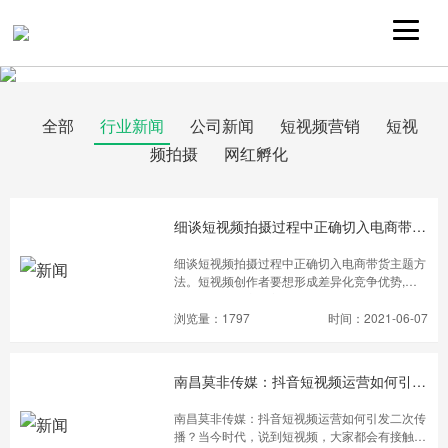
全部
行业新闻
公司新闻
短视频营销
短视
频拍摄
网红孵化
细谈短视频拍摄过程中正确切入电商带货主题方法
细谈短视频拍摄过程中正确切入电商带货主题方
法。短视频创作者要想形成差异化竞争优势,大
致可以从两个方面着手: 一是创建自己的个人IP
品牌,比如李子柒；二是创建代表生活方式的品
浏览量：1797
时间：2021-06-07
牌, 比如“一条”。前者就是基于达人的影响力创
建品牌,以IP名为品牌名,以达人为 品牌背书,这种
模式其实更像粉丝经济。普通用户受短视频内容
南昌莫非传媒：抖音短视频运营如何引发二次传播？
的吸引 成为达人的粉丝,进而成为产生实际购买
行为的用户。实践证明,只要 IP足够打动人心,他
南昌莫非传媒：抖音短视频运营如何引发二次传
们就能爆发出巨大的影响力。以李子柒为例,李
播？当今时代，说到短视频，大家都会有接触，
子柒凭借短视频积累了千万粉丝,后在淘宝平台