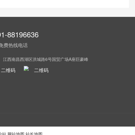
91-88196636
免费热线电话
： 江西南昌西湖区洪城路6号国贸广场A座巨豪峰
分站
网站地图
站长地图