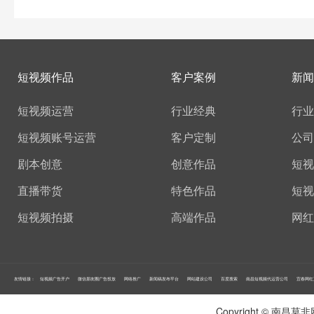
短视频作品
客户案例
新闻
短视频运营
行业经典
行业
短视频账号运营
客户定制
公司
剧本创意
创意作品
短视
直播带货
特色作品
短视
短视频拍摄
高端作品
网红
友情链接：
短视频广告开户
微信朋友圈广告投放
网络推广
新闻稿发布平台
网站建设公司
百度搜索
南昌短视频代运营公司
宜春网红
Copyright © 南昌莫非