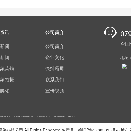
07
资讯
公司简介
全国
新闻
公司简介
新闻
企业文化
地址
频营销
快抖霸屏
频拍摄
联系我们
孵化
宣传视频
直播带货平台
吉安创意短视频拍摄公司
宁波营销策划公司
温州品牌包装
港股开户
网络科技公司 All Rights Reserved 备案号：
赣ICP备17003395号‍-6
城市