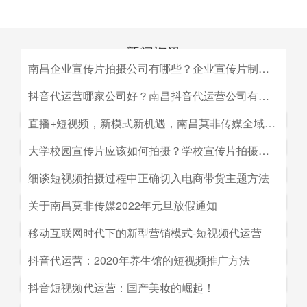
新闻资讯
南昌企业宣传片拍摄公司有哪些？企业宣传片制作公司哪家好
MEDIA INFORMATION
南昌企业宣传片拍摄公司有哪些？企业宣传片制作公司哪家
抖音代运营哪家公司好？南昌抖音代运营公司有哪些？
好？目前很多中小企业的老板觉得自己的企业尚达不到做影
抖音代运营哪家公司好？南昌抖音代运营公司有哪些？抖音
直播+短视频，新模式新机遇，南昌莫非传媒全域营销平台全新低成本精准拓客！
视宣传的规模，似乎企业宣传片是大企业才做得起的东西。
代运营的未来发展前景。抖音代运营的未来发展前景我们如
而事实上，正是因为公司规模小，才需要通过一个企业形象
直播+短视频，新模式新机遇，南昌莫非传媒全域营销平台
大学校园宣传片应该如何拍摄？学校宣传片拍摄出来有哪些作用？
何选择抖音代运营公司呢，首先我们要先了解抖音代运营的
片的包装，给经销商客户等以信心。
全新低成本精准拓客！毫无疑问，近年来5G技术的兴起将
主要工作有哪些，抖音代运营公司会帮助我们做什么，什么
大学校园宣传片应该如何拍摄？学校宣传片拍摄出来有哪些
细谈短视频拍摄过程中正确切入电商带货主题方法
会对市场营销造成深远的影响，引领企业走向下一场变革。
是我们自己做不到的，随着抖音的流行，抖音代运营的发展
作用？ 随着学校毕业季的来临，各大院校的招生工作已开
2G时代，消费者实现了通讯的自由；3G时代，视频通话和
细谈短视频拍摄过程中正确切入电商带货主题方法。短视频
关于南昌莫非传媒2022年元旦放假通知
前景是非常好的。
始陆续的展开，而为了配合更好的招生进行学校文化建设，
移动数据技术的兴起推动了智能手机的发展；到了4G技术
创作者要想形成差异化竞争优势,大致可以从两个方面着手:
都会拍摄一些大学宣传片来吸引更多学生，进而达到校园招
关于南昌莫非传媒2022年元旦放假通知.元旦：1月1日（星
移动互联网时代下的新型营销模式-短视频代运营
的普及，成为了视频流媒体、移动应用和程序化广告发展的
一是创建自己的个人IP品牌,比如李子柒；二是创建代表生
生的目的。那么，大学宣传片如何拍摄呢？有哪些作用？下
期六）至1月3号（星期一）放假，共计三天（无调休），1
主要驱动力。5G时代，信息传输更快、更及时，人们对于
活方式的品牌, 比如“一条”。前者就是基于达人的影响力创
移动互联网时代下的新型营销模式-短视频代运营。创意营
抖音代运营：2020年养生馆的短视频推广方法
面小编就来为大家简单介绍一下。
月4日（星期二）上班。在此期间，如果您有需要我们提供
信息的接收已经从图文时代转向了视听时代，而营销方式也
建品牌,以IP名为品牌名,以达人为 品牌背书,这种模式其实更
销3.0是指，随着移动互联网、产业互联网时代来临，营销
服务的地方可直接在网站留言板块进行留言，上班后，我们
从单一的PC搜索引擎向多媒体、多领域转移，短视频、直
抖音代运营：2020年养生馆的短视频推广方法.南昌莫非文
抖音短视频代运营：国产美妆的崛起！
像粉丝经济。普通用户受短视频内容的吸引 成为达人的粉
的含义发生了新的变化，是以创意表达的内容为连接的、以
会及时回复；如有紧急事项可拨打0791-88196636进行咨
播已然成为当下最热的流量风口。
化传媒有限公司（简称：莫非传媒）是一家专注于互联网广
丝,进而成为产生实际购买行为的用户。实践证明,只要 IP足