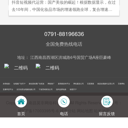
社交分享和算法匹配为，主要传播信道的用户参与共创的新
抖音短视频代运营：国产美妆的崛起！根据数据显示，在过
询。
告及网络营销领域的公司，是国内领先的一站式全网营销推
够打动人心,他们就能爆发出巨大的影响力。以李子柒为例,
型整合营销模式。
去10年间，中国化妆品市场的增速领跑全球，复合增速达9.
广创新型服务平台。主营：蓝V认证，抖音，快手短视频代
李子柒凭借短视频积累了千万粉丝,后在淘宝平台开设店铺,
5%。庞大的市场让国产美妆迅速崛起，其中，完美日记一
运营，抖音，快手开/户推广，企业新闻推广，品牌危机处
店铺上线第*一周只有5款产品,销售额却突破了千万。
直被当成典型案例，创立3年拿下2000万粉丝，估值达到20
理，搜索引擎营销，关键词优化，网站建设，SEO网站优
0亿美元。
0791-88196636
化，SEM竞价优化，小程序制作，网络推广，网络营销，
视频营销，微信朋友圈广告投放，百度竞价位包年推广，VI
全国免费热线电话
设计，LOGO设计，口碑优化，品牌形象设计，获客推广，
网站定制，APP开发，软件制作，网络公关，网站推广，海
地址： 江西南昌西湖区洪城路6号国贸广场A座巨豪峰
外推广，线下媒体广告投放，线下广告牌投放，机场巴士广
告等等业务！在江西更多人选择南昌莫非传媒！
友情链接：
短视频广告开户
微信朋友圈广告投放
网络推广
新闻稿发布平台
网站建设公司
百度搜索
南昌短视频代运营公司
宜春网红
直播带货平台
吉安创意短视频拍摄公司
宁波营销策划公司
温州品牌包装
港股开户
Copyright © 南昌莫非网络科技公司 All Rights Reserved 备案号：
赣ICP备17003395号‍-6
城市分站
网站地图
站长地图
首页
电话
留言反馈