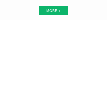
MORE +
自贡短视频代运营解决方案服务商
围绕中小企业"互联网+"的转型升级需求，倾力打造：互联网技术+平台+资源+执
行+数据的全网获客营销服务体系
品牌搭建方案
品牌曝光方案
精准获客方案
搜索关键词霸屏方案
品牌负面公关方案
活动预热/推广方案
私域流量打造方案