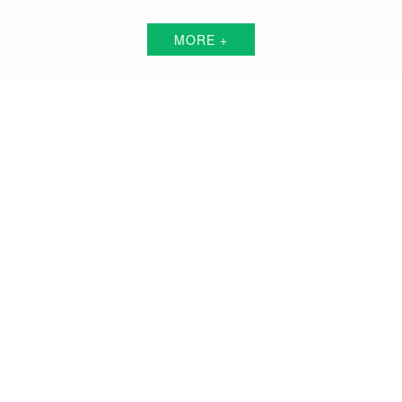
MORE +
湛江短视频代运营解决方案服务商
围绕中小企业"互联网+"的转型升级需求，倾力打造：互联网技术+平台+资源+执
行+数据的全网获客营销服务体系
品牌搭建方案
品牌曝光方案
精准获客方案
搜索关键词霸屏方案
品牌负面公关方案
活动预热/推广方案
私域流量打造方案