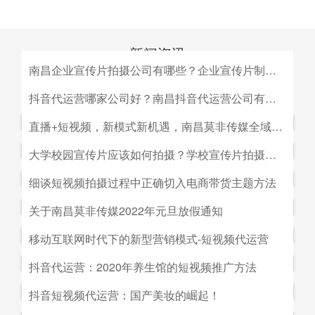
新闻资讯
南昌企业宣传片拍摄公司有哪些？企业宣传片制作公司哪家好
MEDIA INFORMATION
南昌企业宣传片拍摄公司有哪些？企业宣传片制作公司哪家
抖音代运营哪家公司好？南昌抖音代运营公司有哪些？
好？目前很多中小企业的老板觉得自己的企业尚达不到做影
抖音代运营哪家公司好？南昌抖音代运营公司有哪些？抖音
直播+短视频，新模式新机遇，南昌莫非传媒全域营销平台全新低成本精准拓客！
视宣传的规模，似乎企业宣传片是大企业才做得起的东西。
代运营的未来发展前景。抖音代运营的未来发展前景我们如
而事实上，正是因为公司规模小，才需要通过一个企业形象
直播+短视频，新模式新机遇，南昌莫非传媒全域营销平台
大学校园宣传片应该如何拍摄？学校宣传片拍摄出来有哪些作用？
何选择抖音代运营公司呢，首先我们要先了解抖音代运营的
片的包装，给经销商客户等以信心。
全新低成本精准拓客！毫无疑问，近年来5G技术的兴起将
主要工作有哪些，抖音代运营公司会帮助我们做什么，什么
大学校园宣传片应该如何拍摄？学校宣传片拍摄出来有哪些
细谈短视频拍摄过程中正确切入电商带货主题方法
会对市场营销造成深远的影响，引领企业走向下一场变革。
是我们自己做不到的，随着抖音的流行，抖音代运营的发展
作用？ 随着学校毕业季的来临，各大院校的招生工作已开
2G时代，消费者实现了通讯的自由；3G时代，视频通话和
细谈短视频拍摄过程中正确切入电商带货主题方法。短视频
关于南昌莫非传媒2022年元旦放假通知
前景是非常好的。
始陆续的展开，而为了配合更好的招生进行学校文化建设，
移动数据技术的兴起推动了智能手机的发展；到了4G技术
创作者要想形成差异化竞争优势,大致可以从两个方面着手:
都会拍摄一些大学宣传片来吸引更多学生，进而达到校园招
关于南昌莫非传媒2022年元旦放假通知.元旦：1月1日（星
移动互联网时代下的新型营销模式-短视频代运营
的普及，成为了视频流媒体、移动应用和程序化广告发展的
一是创建自己的个人IP品牌,比如李子柒；二是创建代表生
生的目的。那么，大学宣传片如何拍摄呢？有哪些作用？下
期六）至1月3号（星期一）放假，共计三天（无调休），1
主要驱动力。5G时代，信息传输更快、更及时，人们对于
活方式的品牌, 比如“一条”。前者就是基于达人的影响力创
移动互联网时代下的新型营销模式-短视频代运营。创意营
抖音代运营：2020年养生馆的短视频推广方法
面小编就来为大家简单介绍一下。
月4日（星期二）上班。在此期间，如果您有需要我们提供
信息的接收已经从图文时代转向了视听时代，而营销方式也
建品牌,以IP名为品牌名,以达人为 品牌背书,这种模式其实更
销3.0是指，随着移动互联网、产业互联网时代来临，营销
服务的地方可直接在网站留言板块进行留言，上班后，我们
从单一的PC搜索引擎向多媒体、多领域转移，短视频、直
抖音代运营：2020年养生馆的短视频推广方法.南昌莫非文
抖音短视频代运营：国产美妆的崛起！
像粉丝经济。普通用户受短视频内容的吸引 成为达人的粉
的含义发生了新的变化，是以创意表达的内容为连接的、以
会及时回复；如有紧急事项可拨打0791-88196636进行咨
播已然成为当下最热的流量风口。
化传媒有限公司（简称：莫非传媒）是一家专注于互联网广
丝,进而成为产生实际购买行为的用户。实践证明,只要 IP足