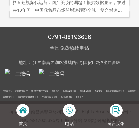
社交分享和算法匹配为，主要传播信道的用户参与共创的新
抖音短视频代运营：国产美妆的崛起！根据数据显示，在过
询。
告及网络营销领域的公司，是国内领先的一站式全网营销推
够打动人心,他们就能爆发出巨大的影响力。以李子柒为例,
型整合营销模式。
去10年间，中国化妆品市场的增速领跑全球，复合增速达9.
广创新型服务平台。主营：蓝V认证，抖音，快手短视频代
李子柒凭借短视频积累了千万粉丝,后在淘宝平台开设店铺,
5%。庞大的市场让国产美妆迅速崛起，其中，完美日记一
运营，抖音，快手开/户推广，企业新闻推广，品牌危机处
店铺上线第*一周只有5款产品,销售额却突破了千万。
直被当成典型案例，创立3年拿下2000万粉丝，估值达到20
理，搜索引擎营销，关键词优化，网站建设，SEO网站优
0亿美元。
0791-88196636
化，SEM竞价优化，小程序制作，网络推广，网络营销，
视频营销，微信朋友圈广告投放，百度竞价位包年推广，VI
全国免费热线电话
设计，LOGO设计，口碑优化，品牌形象设计，获客推广，
网站定制，APP开发，软件制作，网络公关，网站推广，海
地址： 江西南昌西湖区洪城路6号国贸广场A座巨豪峰
外推广，线下媒体广告投放，线下广告牌投放，机场巴士广
告等等业务！在江西更多人选择南昌莫非传媒！
友情链接：
短视频广告开户
微信朋友圈广告投放
网络推广
新闻稿发布平台
网站建设公司
百度搜索
南昌短视频代运营公司
宜春网红
直播带货平台
吉安创意短视频拍摄公司
宁波营销策划公司
温州品牌包装
港股开户
Copyright © 南昌莫非网络科技公司 All Rights Reserved 备案号：
赣ICP备17003395号‍-6
城市分站
网站地图
站长地图
首页
电话
留言反馈