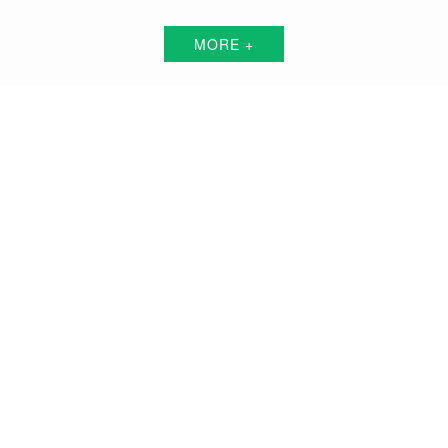
MORE +
枣庄短视频代运营解决方案服务商
围绕中小企业"互联网+"的转型升级需求，倾力打造：互联网技术+平台+资源+执
行+数据的全网获客营销服务体系
品牌搭建方案
品牌曝光方案
精准获客方案
搜索关键词霸屏方案
品牌负面公关方案
活动预热/推广方案
私域流量打造方案