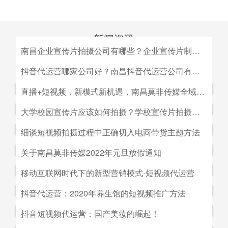
新闻资讯
南昌企业宣传片拍摄公司有哪些？企业宣传片制作公司哪家好
MEDIA INFORMATION
南昌企业宣传片拍摄公司有哪些？企业宣传片制作公司哪家
抖音代运营哪家公司好？南昌抖音代运营公司有哪些？
好？目前很多中小企业的老板觉得自己的企业尚达不到做影
抖音代运营哪家公司好？南昌抖音代运营公司有哪些？抖音
直播+短视频，新模式新机遇，南昌莫非传媒全域营销平台全新低成本精准拓客！
视宣传的规模，似乎企业宣传片是大企业才做得起的东西。
代运营的未来发展前景。抖音代运营的未来发展前景我们如
而事实上，正是因为公司规模小，才需要通过一个企业形象
直播+短视频，新模式新机遇，南昌莫非传媒全域营销平台
大学校园宣传片应该如何拍摄？学校宣传片拍摄出来有哪些作用？
何选择抖音代运营公司呢，首先我们要先了解抖音代运营的
片的包装，给经销商客户等以信心。
全新低成本精准拓客！毫无疑问，近年来5G技术的兴起将
主要工作有哪些，抖音代运营公司会帮助我们做什么，什么
大学校园宣传片应该如何拍摄？学校宣传片拍摄出来有哪些
细谈短视频拍摄过程中正确切入电商带货主题方法
会对市场营销造成深远的影响，引领企业走向下一场变革。
是我们自己做不到的，随着抖音的流行，抖音代运营的发展
作用？ 随着学校毕业季的来临，各大院校的招生工作已开
2G时代，消费者实现了通讯的自由；3G时代，视频通话和
细谈短视频拍摄过程中正确切入电商带货主题方法。短视频
关于南昌莫非传媒2022年元旦放假通知
前景是非常好的。
始陆续的展开，而为了配合更好的招生进行学校文化建设，
移动数据技术的兴起推动了智能手机的发展；到了4G技术
创作者要想形成差异化竞争优势,大致可以从两个方面着手:
都会拍摄一些大学宣传片来吸引更多学生，进而达到校园招
关于南昌莫非传媒2022年元旦放假通知.元旦：1月1日（星
移动互联网时代下的新型营销模式-短视频代运营
的普及，成为了视频流媒体、移动应用和程序化广告发展的
一是创建自己的个人IP品牌,比如李子柒；二是创建代表生
生的目的。那么，大学宣传片如何拍摄呢？有哪些作用？下
期六）至1月3号（星期一）放假，共计三天（无调休），1
主要驱动力。5G时代，信息传输更快、更及时，人们对于
活方式的品牌, 比如“一条”。前者就是基于达人的影响力创
移动互联网时代下的新型营销模式-短视频代运营。创意营
抖音代运营：2020年养生馆的短视频推广方法
面小编就来为大家简单介绍一下。
月4日（星期二）上班。在此期间，如果您有需要我们提供
信息的接收已经从图文时代转向了视听时代，而营销方式也
建品牌,以IP名为品牌名,以达人为 品牌背书,这种模式其实更
销3.0是指，随着移动互联网、产业互联网时代来临，营销
服务的地方可直接在网站留言板块进行留言，上班后，我们
从单一的PC搜索引擎向多媒体、多领域转移，短视频、直
抖音代运营：2020年养生馆的短视频推广方法.南昌莫非文
抖音短视频代运营：国产美妆的崛起！
像粉丝经济。普通用户受短视频内容的吸引 成为达人的粉
的含义发生了新的变化，是以创意表达的内容为连接的、以
会及时回复；如有紧急事项可拨打0791-88196636进行咨
播已然成为当下最热的流量风口。
化传媒有限公司（简称：莫非传媒）是一家专注于互联网广
丝,进而成为产生实际购买行为的用户。实践证明,只要 IP足