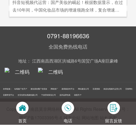
社交分享和算法匹配为，主要传播信道的用户参与共创的新
抖音短视频代运营：国产美妆的崛起！根据数据显示，在过
询。
告及网络营销领域的公司，是国内领先的一站式全网营销推
够打动人心,他们就能爆发出巨大的影响力。以李子柒为例,
型整合营销模式。
去10年间，中国化妆品市场的增速领跑全球，复合增速达9.
广创新型服务平台。主营：蓝V认证，抖音，快手短视频代
李子柒凭借短视频积累了千万粉丝,后在淘宝平台开设店铺,
5%。庞大的市场让国产美妆迅速崛起，其中，完美日记一
运营，抖音，快手开/户推广，企业新闻推广，品牌危机处
店铺上线第*一周只有5款产品,销售额却突破了千万。
直被当成典型案例，创立3年拿下2000万粉丝，估值达到20
理，搜索引擎营销，关键词优化，网站建设，SEO网站优
0亿美元。
0791-88196636
化，SEM竞价优化，小程序制作，网络推广，网络营销，
视频营销，微信朋友圈广告投放，百度竞价位包年推广，VI
全国免费热线电话
设计，LOGO设计，口碑优化，品牌形象设计，获客推广，
网站定制，APP开发，软件制作，网络公关，网站推广，海
地址： 江西南昌西湖区洪城路6号国贸广场A座巨豪峰
外推广，线下媒体广告投放，线下广告牌投放，机场巴士广
告等等业务！在江西更多人选择南昌莫非传媒！
友情链接：
短视频广告开户
微信朋友圈广告投放
网络推广
新闻稿发布平台
网站建设公司
百度搜索
南昌短视频代运营公司
宜春网红
直播带货平台
吉安创意短视频拍摄公司
宁波营销策划公司
温州品牌包装
港股开户
Copyright © 南昌莫非网络科技公司 All Rights Reserved 备案号：
赣ICP备17003395号‍-6
城市分站
网站地图
站长地图
首页
电话
留言反馈