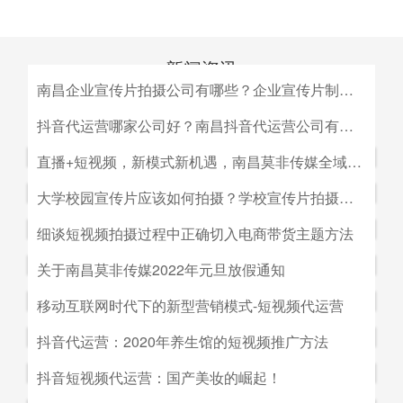
新闻资讯
南昌企业宣传片拍摄公司有哪些？企业宣传片制作公司哪家好
MEDIA INFORMATION
南昌企业宣传片拍摄公司有哪些？企业宣传片制作公司哪家
抖音代运营哪家公司好？南昌抖音代运营公司有哪些？
好？目前很多中小企业的老板觉得自己的企业尚达不到做影
抖音代运营哪家公司好？南昌抖音代运营公司有哪些？抖音
直播+短视频，新模式新机遇，南昌莫非传媒全域营销平台全新低成本精准拓客！
视宣传的规模，似乎企业宣传片是大企业才做得起的东西。
代运营的未来发展前景。抖音代运营的未来发展前景我们如
而事实上，正是因为公司规模小，才需要通过一个企业形象
直播+短视频，新模式新机遇，南昌莫非传媒全域营销平台
大学校园宣传片应该如何拍摄？学校宣传片拍摄出来有哪些作用？
何选择抖音代运营公司呢，首先我们要先了解抖音代运营的
片的包装，给经销商客户等以信心。
全新低成本精准拓客！毫无疑问，近年来5G技术的兴起将
主要工作有哪些，抖音代运营公司会帮助我们做什么，什么
大学校园宣传片应该如何拍摄？学校宣传片拍摄出来有哪些
细谈短视频拍摄过程中正确切入电商带货主题方法
会对市场营销造成深远的影响，引领企业走向下一场变革。
是我们自己做不到的，随着抖音的流行，抖音代运营的发展
作用？ 随着学校毕业季的来临，各大院校的招生工作已开
2G时代，消费者实现了通讯的自由；3G时代，视频通话和
细谈短视频拍摄过程中正确切入电商带货主题方法。短视频
关于南昌莫非传媒2022年元旦放假通知
前景是非常好的。
始陆续的展开，而为了配合更好的招生进行学校文化建设，
移动数据技术的兴起推动了智能手机的发展；到了4G技术
创作者要想形成差异化竞争优势,大致可以从两个方面着手:
都会拍摄一些大学宣传片来吸引更多学生，进而达到校园招
关于南昌莫非传媒2022年元旦放假通知.元旦：1月1日（星
移动互联网时代下的新型营销模式-短视频代运营
的普及，成为了视频流媒体、移动应用和程序化广告发展的
一是创建自己的个人IP品牌,比如李子柒；二是创建代表生
生的目的。那么，大学宣传片如何拍摄呢？有哪些作用？下
期六）至1月3号（星期一）放假，共计三天（无调休），1
主要驱动力。5G时代，信息传输更快、更及时，人们对于
活方式的品牌, 比如“一条”。前者就是基于达人的影响力创
移动互联网时代下的新型营销模式-短视频代运营。创意营
抖音代运营：2020年养生馆的短视频推广方法
面小编就来为大家简单介绍一下。
月4日（星期二）上班。在此期间，如果您有需要我们提供
信息的接收已经从图文时代转向了视听时代，而营销方式也
建品牌,以IP名为品牌名,以达人为 品牌背书,这种模式其实更
销3.0是指，随着移动互联网、产业互联网时代来临，营销
服务的地方可直接在网站留言板块进行留言，上班后，我们
从单一的PC搜索引擎向多媒体、多领域转移，短视频、直
抖音代运营：2020年养生馆的短视频推广方法.南昌莫非文
抖音短视频代运营：国产美妆的崛起！
像粉丝经济。普通用户受短视频内容的吸引 成为达人的粉
的含义发生了新的变化，是以创意表达的内容为连接的、以
会及时回复；如有紧急事项可拨打0791-88196636进行咨
播已然成为当下最热的流量风口。
化传媒有限公司（简称：莫非传媒）是一家专注于互联网广
丝,进而成为产生实际购买行为的用户。实践证明,只要 IP足