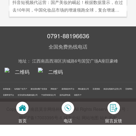
社交分享和算法匹配为，主要传播信道的用户参与共创的新
抖音短视频代运营：国产美妆的崛起！根据数据显示，在过
询。
告及网络营销领域的公司，是国内领先的一站式全网营销推
够打动人心,他们就能爆发出巨大的影响力。以李子柒为例,
型整合营销模式。
去10年间，中国化妆品市场的增速领跑全球，复合增速达9.
广创新型服务平台。主营：蓝V认证，抖音，快手短视频代
李子柒凭借短视频积累了千万粉丝,后在淘宝平台开设店铺,
5%。庞大的市场让国产美妆迅速崛起，其中，完美日记一
运营，抖音，快手开/户推广，企业新闻推广，品牌危机处
店铺上线第*一周只有5款产品,销售额却突破了千万。
直被当成典型案例，创立3年拿下2000万粉丝，估值达到20
理，搜索引擎营销，关键词优化，网站建设，SEO网站优
0亿美元。
0791-88196636
化，SEM竞价优化，小程序制作，网络推广，网络营销，
视频营销，微信朋友圈广告投放，百度竞价位包年推广，VI
全国免费热线电话
设计，LOGO设计，口碑优化，品牌形象设计，获客推广，
网站定制，APP开发，软件制作，网络公关，网站推广，海
地址： 江西南昌西湖区洪城路6号国贸广场A座巨豪峰
外推广，线下媒体广告投放，线下广告牌投放，机场巴士广
告等等业务！在江西更多人选择南昌莫非传媒！
友情链接：
短视频广告开户
微信朋友圈广告投放
网络推广
新闻稿发布平台
网站建设公司
百度搜索
南昌短视频代运营公司
宜春网红
直播带货平台
吉安创意短视频拍摄公司
宁波营销策划公司
温州品牌包装
港股开户
Copyright © 南昌莫非网络科技公司 All Rights Reserved 备案号：
赣ICP备17003395号‍-6
城市分站
网站地图
站长地图
首页
电话
留言反馈