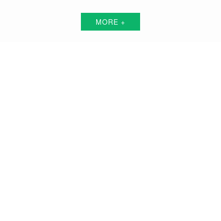
MORE +
沅江短视频代运营解决方案服务商
围绕中小企业"互联网+"的转型升级需求，倾力打造：互联网技术+平台+资源+执
行+数据的全网获客营销服务体系
品牌搭建方案
品牌曝光方案
精准获客方案
搜索关键词霸屏方案
品牌负面公关方案
活动预热/推广方案
私域流量打造方案