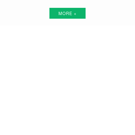
MORE +
榆林短视频代运营解决方案服务商
围绕中小企业"互联网+"的转型升级需求，倾力打造：互联网技术+平台+资源+执
行+数据的全网获客营销服务体系
品牌搭建方案
品牌曝光方案
精准获客方案
搜索关键词霸屏方案
品牌负面公关方案
活动预热/推广方案
私域流量打造方案