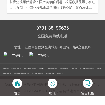
社交分享和算法匹配为，主要传播信道的用户参与共创的新
抖音短视频代运营：国产美妆的崛起！根据数据显示，在过
询。
告及网络营销领域的公司，是国内领先的一站式全网营销推
够打动人心,他们就能爆发出巨大的影响力。以李子柒为例,
型整合营销模式。
去10年间，中国化妆品市场的增速领跑全球，复合增速达9.
广创新型服务平台。主营：蓝V认证，抖音，快手短视频代
李子柒凭借短视频积累了千万粉丝,后在淘宝平台开设店铺,
5%。庞大的市场让国产美妆迅速崛起，其中，完美日记一
运营，抖音，快手开/户推广，企业新闻推广，品牌危机处
店铺上线第*一周只有5款产品,销售额却突破了千万。
直被当成典型案例，创立3年拿下2000万粉丝，估值达到20
理，搜索引擎营销，关键词优化，网站建设，SEO网站优
0亿美元。
0791-88196636
化，SEM竞价优化，小程序制作，网络推广，网络营销，
视频营销，微信朋友圈广告投放，百度竞价位包年推广，VI
全国免费热线电话
设计，LOGO设计，口碑优化，品牌形象设计，获客推广，
网站定制，APP开发，软件制作，网络公关，网站推广，海
地址： 江西南昌西湖区洪城路6号国贸广场A座巨豪峰
外推广，线下媒体广告投放，线下广告牌投放，机场巴士广
告等等业务！在江西更多人选择南昌莫非传媒！
友情链接：
短视频广告开户
微信朋友圈广告投放
网络推广
新闻稿发布平台
网站建设公司
百度搜索
南昌短视频代运营公司
宜春网红
直播带货平台
吉安创意短视频拍摄公司
宁波营销策划公司
温州品牌包装
港股开户
Copyright © 南昌莫非网络科技公司 All Rights Reserved 备案号：
赣ICP备17003395号‍-6
城市分站
网站地图
站长地图
首页
电话
留言反馈