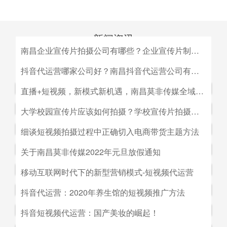
新闻资讯
南昌企业宣传片拍摄公司有哪些？企业宣传片制作公司哪家好
MEDIA INFORMATION
南昌企业宣传片拍摄公司有哪些？企业宣传片制作公司哪家
抖音代运营哪家公司好？南昌抖音代运营公司有哪些？
好？目前很多中小企业的老板觉得自己的企业尚达不到做影
抖音代运营哪家公司好？南昌抖音代运营公司有哪些？抖音
直播+短视频，新模式新机遇，南昌莫非传媒全域营销平台全新低成本精准拓客！
视宣传的规模，似乎企业宣传片是大企业才做得起的东西。
代运营的未来发展前景。抖音代运营的未来发展前景我们如
而事实上，正是因为公司规模小，才需要通过一个企业形象
直播+短视频，新模式新机遇，南昌莫非传媒全域营销平台
大学校园宣传片应该如何拍摄？学校宣传片拍摄出来有哪些作用？
何选择抖音代运营公司呢，首先我们要先了解抖音代运营的
片的包装，给经销商客户等以信心。
全新低成本精准拓客！毫无疑问，近年来5G技术的兴起将
主要工作有哪些，抖音代运营公司会帮助我们做什么，什么
大学校园宣传片应该如何拍摄？学校宣传片拍摄出来有哪些
细谈短视频拍摄过程中正确切入电商带货主题方法
会对市场营销造成深远的影响，引领企业走向下一场变革。
是我们自己做不到的，随着抖音的流行，抖音代运营的发展
作用？ 随着学校毕业季的来临，各大院校的招生工作已开
2G时代，消费者实现了通讯的自由；3G时代，视频通话和
细谈短视频拍摄过程中正确切入电商带货主题方法。短视频
关于南昌莫非传媒2022年元旦放假通知
前景是非常好的。
始陆续的展开，而为了配合更好的招生进行学校文化建设，
移动数据技术的兴起推动了智能手机的发展；到了4G技术
创作者要想形成差异化竞争优势,大致可以从两个方面着手:
都会拍摄一些大学宣传片来吸引更多学生，进而达到校园招
关于南昌莫非传媒2022年元旦放假通知.元旦：1月1日（星
移动互联网时代下的新型营销模式-短视频代运营
的普及，成为了视频流媒体、移动应用和程序化广告发展的
一是创建自己的个人IP品牌,比如李子柒；二是创建代表生
生的目的。那么，大学宣传片如何拍摄呢？有哪些作用？下
期六）至1月3号（星期一）放假，共计三天（无调休），1
主要驱动力。5G时代，信息传输更快、更及时，人们对于
活方式的品牌, 比如“一条”。前者就是基于达人的影响力创
移动互联网时代下的新型营销模式-短视频代运营。创意营
抖音代运营：2020年养生馆的短视频推广方法
面小编就来为大家简单介绍一下。
月4日（星期二）上班。在此期间，如果您有需要我们提供
信息的接收已经从图文时代转向了视听时代，而营销方式也
建品牌,以IP名为品牌名,以达人为 品牌背书,这种模式其实更
销3.0是指，随着移动互联网、产业互联网时代来临，营销
服务的地方可直接在网站留言板块进行留言，上班后，我们
从单一的PC搜索引擎向多媒体、多领域转移，短视频、直
抖音代运营：2020年养生馆的短视频推广方法.南昌莫非文
抖音短视频代运营：国产美妆的崛起！
像粉丝经济。普通用户受短视频内容的吸引 成为达人的粉
的含义发生了新的变化，是以创意表达的内容为连接的、以
会及时回复；如有紧急事项可拨打0791-88196636进行咨
播已然成为当下最热的流量风口。
化传媒有限公司（简称：莫非传媒）是一家专注于互联网广
丝,进而成为产生实际购买行为的用户。实践证明,只要 IP足