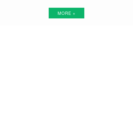
MORE +
义马短视频代运营解决方案服务商
围绕中小企业"互联网+"的转型升级需求，倾力打造：互联网技术+平台+资源+执
行+数据的全网获客营销服务体系
品牌搭建方案
品牌曝光方案
精准获客方案
搜索关键词霸屏方案
品牌负面公关方案
活动预热/推广方案
私域流量打造方案