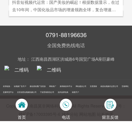
社交分享和算法匹配为，主要传播信道的用户参与共创的新
抖音短视频代运营：国产美妆的崛起！根据数据显示，在过
询。
告及网络营销领域的公司，是国内领先的一站式全网营销推
够打动人心,他们就能爆发出巨大的影响力。以李子柒为例,
型整合营销模式。
去10年间，中国化妆品市场的增速领跑全球，复合增速达9.
广创新型服务平台。主营：蓝V认证，抖音，快手短视频代
李子柒凭借短视频积累了千万粉丝,后在淘宝平台开设店铺,
5%。庞大的市场让国产美妆迅速崛起，其中，完美日记一
运营，抖音，快手开/户推广，企业新闻推广，品牌危机处
店铺上线第*一周只有5款产品,销售额却突破了千万。
直被当成典型案例，创立3年拿下2000万粉丝，估值达到20
理，搜索引擎营销，关键词优化，网站建设，SEO网站优
0亿美元。
0791-88196636
化，SEM竞价优化，小程序制作，网络推广，网络营销，
视频营销，微信朋友圈广告投放，百度竞价位包年推广，VI
全国免费热线电话
设计，LOGO设计，口碑优化，品牌形象设计，获客推广，
网站定制，APP开发，软件制作，网络公关，网站推广，海
地址： 江西南昌西湖区洪城路6号国贸广场A座巨豪峰
外推广，线下媒体广告投放，线下广告牌投放，机场巴士广
告等等业务！在江西更多人选择南昌莫非传媒！
友情链接：
短视频广告开户
微信朋友圈广告投放
网络推广
新闻稿发布平台
网站建设公司
百度搜索
南昌短视频代运营公司
宜春网红
直播带货平台
吉安创意短视频拍摄公司
宁波营销策划公司
温州品牌包装
港股开户
Copyright © 南昌莫非网络科技公司 All Rights Reserved 备案号：
赣ICP备17003395号‍-6
城市分站
网站地图
站长地图
首页
电话
留言反馈