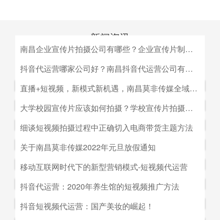
新闻资讯
南昌企业宣传片拍摄公司有哪些？企业宣传片制作公司哪家好
MEDIA INFORMATION
南昌企业宣传片拍摄公司有哪些？企业宣传片制作公司哪家
抖音代运营哪家公司好？南昌抖音代运营公司有哪些？
好？目前很多中小企业的老板觉得自己的企业尚达不到做影
抖音代运营哪家公司好？南昌抖音代运营公司有哪些？抖音
直播+短视频，新模式新机遇，南昌莫非传媒全域营销平台全新低成本精准拓客！
视宣传的规模，似乎企业宣传片是大企业才做得起的东西。
代运营的未来发展前景。抖音代运营的未来发展前景我们如
而事实上，正是因为公司规模小，才需要通过一个企业形象
直播+短视频，新模式新机遇，南昌莫非传媒全域营销平台
大学校园宣传片应该如何拍摄？学校宣传片拍摄出来有哪些作用？
何选择抖音代运营公司呢，首先我们要先了解抖音代运营的
片的包装，给经销商客户等以信心。
全新低成本精准拓客！毫无疑问，近年来5G技术的兴起将
主要工作有哪些，抖音代运营公司会帮助我们做什么，什么
大学校园宣传片应该如何拍摄？学校宣传片拍摄出来有哪些
细谈短视频拍摄过程中正确切入电商带货主题方法
会对市场营销造成深远的影响，引领企业走向下一场变革。
是我们自己做不到的，随着抖音的流行，抖音代运营的发展
作用？ 随着学校毕业季的来临，各大院校的招生工作已开
2G时代，消费者实现了通讯的自由；3G时代，视频通话和
细谈短视频拍摄过程中正确切入电商带货主题方法。短视频
关于南昌莫非传媒2022年元旦放假通知
前景是非常好的。
始陆续的展开，而为了配合更好的招生进行学校文化建设，
移动数据技术的兴起推动了智能手机的发展；到了4G技术
创作者要想形成差异化竞争优势,大致可以从两个方面着手:
都会拍摄一些大学宣传片来吸引更多学生，进而达到校园招
关于南昌莫非传媒2022年元旦放假通知.元旦：1月1日（星
移动互联网时代下的新型营销模式-短视频代运营
的普及，成为了视频流媒体、移动应用和程序化广告发展的
一是创建自己的个人IP品牌,比如李子柒；二是创建代表生
生的目的。那么，大学宣传片如何拍摄呢？有哪些作用？下
期六）至1月3号（星期一）放假，共计三天（无调休），1
主要驱动力。5G时代，信息传输更快、更及时，人们对于
活方式的品牌, 比如“一条”。前者就是基于达人的影响力创
移动互联网时代下的新型营销模式-短视频代运营。创意营
抖音代运营：2020年养生馆的短视频推广方法
面小编就来为大家简单介绍一下。
月4日（星期二）上班。在此期间，如果您有需要我们提供
信息的接收已经从图文时代转向了视听时代，而营销方式也
建品牌,以IP名为品牌名,以达人为 品牌背书,这种模式其实更
销3.0是指，随着移动互联网、产业互联网时代来临，营销
服务的地方可直接在网站留言板块进行留言，上班后，我们
从单一的PC搜索引擎向多媒体、多领域转移，短视频、直
抖音代运营：2020年养生馆的短视频推广方法.南昌莫非文
抖音短视频代运营：国产美妆的崛起！
像粉丝经济。普通用户受短视频内容的吸引 成为达人的粉
的含义发生了新的变化，是以创意表达的内容为连接的、以
会及时回复；如有紧急事项可拨打0791-88196636进行咨
播已然成为当下最热的流量风口。
化传媒有限公司（简称：莫非传媒）是一家专注于互联网广
丝,进而成为产生实际购买行为的用户。实践证明,只要 IP足