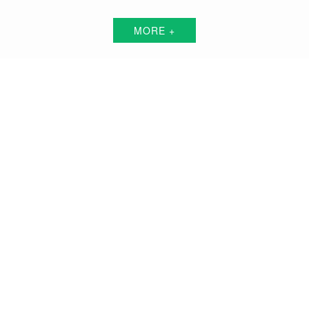
MORE +
阳泉短视频代运营解决方案服务商
围绕中小企业"互联网+"的转型升级需求，倾力打造：互联网技术+平台+资源+执
行+数据的全网获客营销服务体系
品牌搭建方案
品牌曝光方案
精准获客方案
搜索关键词霸屏方案
品牌负面公关方案
活动预热/推广方案
私域流量打造方案