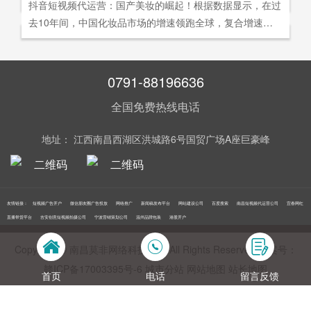
社交分享和算法匹配为，主要传播信道的用户参与共创的新
抖音短视频代运营：国产美妆的崛起！根据数据显示，在过
询。
告及网络营销领域的公司，是国内领先的一站式全网营销推
够打动人心,他们就能爆发出巨大的影响力。以李子柒为例,
型整合营销模式。
去10年间，中国化妆品市场的增速领跑全球，复合增速达9.
广创新型服务平台。主营：蓝V认证，抖音，快手短视频代
李子柒凭借短视频积累了千万粉丝,后在淘宝平台开设店铺,
5%。庞大的市场让国产美妆迅速崛起，其中，完美日记一
运营，抖音，快手开/户推广，企业新闻推广，品牌危机处
店铺上线第*一周只有5款产品,销售额却突破了千万。
直被当成典型案例，创立3年拿下2000万粉丝，估值达到20
理，搜索引擎营销，关键词优化，网站建设，SEO网站优
0亿美元。
0791-88196636
化，SEM竞价优化，小程序制作，网络推广，网络营销，
视频营销，微信朋友圈广告投放，百度竞价位包年推广，VI
全国免费热线电话
设计，LOGO设计，口碑优化，品牌形象设计，获客推广，
网站定制，APP开发，软件制作，网络公关，网站推广，海
地址： 江西南昌西湖区洪城路6号国贸广场A座巨豪峰
外推广，线下媒体广告投放，线下广告牌投放，机场巴士广
告等等业务！在江西更多人选择南昌莫非传媒！
友情链接：
短视频广告开户
微信朋友圈广告投放
网络推广
新闻稿发布平台
网站建设公司
百度搜索
南昌短视频代运营公司
宜春网红
直播带货平台
吉安创意短视频拍摄公司
宁波营销策划公司
温州品牌包装
港股开户
Copyright © 南昌莫非网络科技公司 All Rights Reserved 备案号：
赣ICP备17003395号‍-6
城市分站
网站地图
站长地图
首页
电话
留言反馈