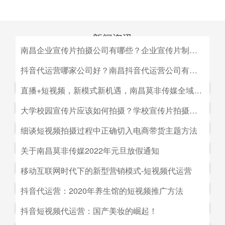
新闻资讯
南昌企业宣传片拍摄公司有哪些？企业宣传片制作公司哪家好
MEDIA INFORMATION
南昌企业宣传片拍摄公司有哪些？企业宣传片制作公司哪家
抖音代运营哪家公司好？南昌抖音代运营公司有哪些？
好？目前很多中小企业的老板觉得自己的企业尚达不到做影
抖音代运营哪家公司好？南昌抖音代运营公司有哪些？抖音
直播+短视频，新模式新机遇，南昌莫非传媒全域营销平台全新低成本精准拓客！
视宣传的规模，似乎企业宣传片是大企业才做得起的东西。
代运营的未来发展前景。抖音代运营的未来发展前景我们如
而事实上，正是因为公司规模小，才需要通过一个企业形象
直播+短视频，新模式新机遇，南昌莫非传媒全域营销平台
大学校园宣传片应该如何拍摄？学校宣传片拍摄出来有哪些作用？
何选择抖音代运营公司呢，首先我们要先了解抖音代运营的
片的包装，给经销商客户等以信心。
全新低成本精准拓客！毫无疑问，近年来5G技术的兴起将
主要工作有哪些，抖音代运营公司会帮助我们做什么，什么
大学校园宣传片应该如何拍摄？学校宣传片拍摄出来有哪些
细谈短视频拍摄过程中正确切入电商带货主题方法
会对市场营销造成深远的影响，引领企业走向下一场变革。
是我们自己做不到的，随着抖音的流行，抖音代运营的发展
作用？ 随着学校毕业季的来临，各大院校的招生工作已开
2G时代，消费者实现了通讯的自由；3G时代，视频通话和
细谈短视频拍摄过程中正确切入电商带货主题方法。短视频
关于南昌莫非传媒2022年元旦放假通知
前景是非常好的。
始陆续的展开，而为了配合更好的招生进行学校文化建设，
移动数据技术的兴起推动了智能手机的发展；到了4G技术
创作者要想形成差异化竞争优势,大致可以从两个方面着手:
都会拍摄一些大学宣传片来吸引更多学生，进而达到校园招
关于南昌莫非传媒2022年元旦放假通知.元旦：1月1日（星
移动互联网时代下的新型营销模式-短视频代运营
的普及，成为了视频流媒体、移动应用和程序化广告发展的
一是创建自己的个人IP品牌,比如李子柒；二是创建代表生
生的目的。那么，大学宣传片如何拍摄呢？有哪些作用？下
期六）至1月3号（星期一）放假，共计三天（无调休），1
主要驱动力。5G时代，信息传输更快、更及时，人们对于
活方式的品牌, 比如“一条”。前者就是基于达人的影响力创
移动互联网时代下的新型营销模式-短视频代运营。创意营
抖音代运营：2020年养生馆的短视频推广方法
面小编就来为大家简单介绍一下。
月4日（星期二）上班。在此期间，如果您有需要我们提供
信息的接收已经从图文时代转向了视听时代，而营销方式也
建品牌,以IP名为品牌名,以达人为 品牌背书,这种模式其实更
销3.0是指，随着移动互联网、产业互联网时代来临，营销
服务的地方可直接在网站留言板块进行留言，上班后，我们
从单一的PC搜索引擎向多媒体、多领域转移，短视频、直
抖音代运营：2020年养生馆的短视频推广方法.南昌莫非文
抖音短视频代运营：国产美妆的崛起！
像粉丝经济。普通用户受短视频内容的吸引 成为达人的粉
的含义发生了新的变化，是以创意表达的内容为连接的、以
会及时回复；如有紧急事项可拨打0791-88196636进行咨
播已然成为当下最热的流量风口。
化传媒有限公司（简称：莫非传媒）是一家专注于互联网广
丝,进而成为产生实际购买行为的用户。实践证明,只要 IP足