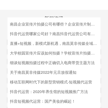
新闻资讯
南昌企业宣传片拍摄公司有哪些？企业宣传片制作公司哪家好
MEDIA INFORMATION
南昌企业宣传片拍摄公司有哪些？企业宣传片制作公司哪家
抖音代运营哪家公司好？南昌抖音代运营公司有哪些？
好？目前很多中小企业的老板觉得自己的企业尚达不到做影
抖音代运营哪家公司好？南昌抖音代运营公司有哪些？抖音
直播+短视频，新模式新机遇，南昌莫非传媒全域营销平台全新低成本精准拓客！
视宣传的规模，似乎企业宣传片是大企业才做得起的东西。
代运营的未来发展前景。抖音代运营的未来发展前景我们如
而事实上，正是因为公司规模小，才需要通过一个企业形象
直播+短视频，新模式新机遇，南昌莫非传媒全域营销平台
大学校园宣传片应该如何拍摄？学校宣传片拍摄出来有哪些作用？
何选择抖音代运营公司呢，首先我们要先了解抖音代运营的
片的包装，给经销商客户等以信心。
全新低成本精准拓客！毫无疑问，近年来5G技术的兴起将
主要工作有哪些，抖音代运营公司会帮助我们做什么，什么
大学校园宣传片应该如何拍摄？学校宣传片拍摄出来有哪些
细谈短视频拍摄过程中正确切入电商带货主题方法
会对市场营销造成深远的影响，引领企业走向下一场变革。
是我们自己做不到的，随着抖音的流行，抖音代运营的发展
作用？ 随着学校毕业季的来临，各大院校的招生工作已开
2G时代，消费者实现了通讯的自由；3G时代，视频通话和
细谈短视频拍摄过程中正确切入电商带货主题方法。短视频
关于南昌莫非传媒2022年元旦放假通知
前景是非常好的。
始陆续的展开，而为了配合更好的招生进行学校文化建设，
移动数据技术的兴起推动了智能手机的发展；到了4G技术
创作者要想形成差异化竞争优势,大致可以从两个方面着手:
都会拍摄一些大学宣传片来吸引更多学生，进而达到校园招
关于南昌莫非传媒2022年元旦放假通知.元旦：1月1日（星
移动互联网时代下的新型营销模式-短视频代运营
的普及，成为了视频流媒体、移动应用和程序化广告发展的
一是创建自己的个人IP品牌,比如李子柒；二是创建代表生
生的目的。那么，大学宣传片如何拍摄呢？有哪些作用？下
期六）至1月3号（星期一）放假，共计三天（无调休），1
主要驱动力。5G时代，信息传输更快、更及时，人们对于
活方式的品牌, 比如“一条”。前者就是基于达人的影响力创
移动互联网时代下的新型营销模式-短视频代运营。创意营
抖音代运营：2020年养生馆的短视频推广方法
面小编就来为大家简单介绍一下。
月4日（星期二）上班。在此期间，如果您有需要我们提供
信息的接收已经从图文时代转向了视听时代，而营销方式也
建品牌,以IP名为品牌名,以达人为 品牌背书,这种模式其实更
销3.0是指，随着移动互联网、产业互联网时代来临，营销
服务的地方可直接在网站留言板块进行留言，上班后，我们
从单一的PC搜索引擎向多媒体、多领域转移，短视频、直
抖音代运营：2020年养生馆的短视频推广方法.南昌莫非文
抖音短视频代运营：国产美妆的崛起！
像粉丝经济。普通用户受短视频内容的吸引 成为达人的粉
的含义发生了新的变化，是以创意表达的内容为连接的、以
会及时回复；如有紧急事项可拨打0791-88196636进行咨
播已然成为当下最热的流量风口。
化传媒有限公司（简称：莫非传媒）是一家专注于互联网广
丝,进而成为产生实际购买行为的用户。实践证明,只要 IP足