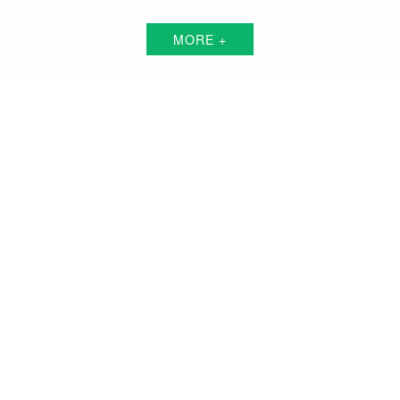
MORE +
新乡短视频代运营解决方案服务商
围绕中小企业"互联网+"的转型升级需求，倾力打造：互联网技术+平台+资源+执
行+数据的全网获客营销服务体系
品牌搭建方案
品牌曝光方案
精准获客方案
搜索关键词霸屏方案
品牌负面公关方案
活动预热/推广方案
私域流量打造方案