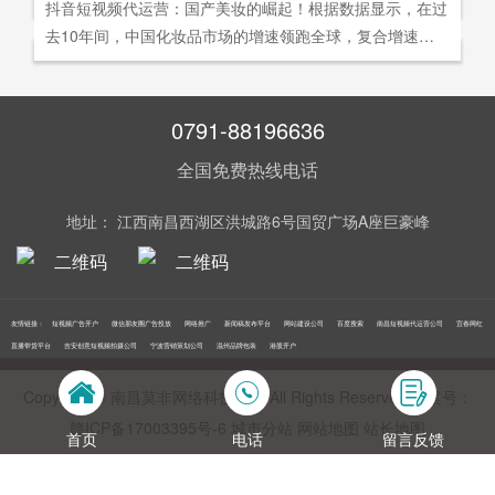
社交分享和算法匹配为，主要传播信道的用户参与共创的新
抖音短视频代运营：国产美妆的崛起！根据数据显示，在过
询。
告及网络营销领域的公司，是国内领先的一站式全网营销推
够打动人心,他们就能爆发出巨大的影响力。以李子柒为例,
型整合营销模式。
去10年间，中国化妆品市场的增速领跑全球，复合增速达9.
广创新型服务平台。主营：蓝V认证，抖音，快手短视频代
李子柒凭借短视频积累了千万粉丝,后在淘宝平台开设店铺,
5%。庞大的市场让国产美妆迅速崛起，其中，完美日记一
运营，抖音，快手开/户推广，企业新闻推广，品牌危机处
店铺上线第*一周只有5款产品,销售额却突破了千万。
直被当成典型案例，创立3年拿下2000万粉丝，估值达到20
理，搜索引擎营销，关键词优化，网站建设，SEO网站优
0亿美元。
0791-88196636
化，SEM竞价优化，小程序制作，网络推广，网络营销，
视频营销，微信朋友圈广告投放，百度竞价位包年推广，VI
全国免费热线电话
设计，LOGO设计，口碑优化，品牌形象设计，获客推广，
网站定制，APP开发，软件制作，网络公关，网站推广，海
地址： 江西南昌西湖区洪城路6号国贸广场A座巨豪峰
外推广，线下媒体广告投放，线下广告牌投放，机场巴士广
告等等业务！在江西更多人选择南昌莫非传媒！
友情链接：
短视频广告开户
微信朋友圈广告投放
网络推广
新闻稿发布平台
网站建设公司
百度搜索
南昌短视频代运营公司
宜春网红
直播带货平台
吉安创意短视频拍摄公司
宁波营销策划公司
温州品牌包装
港股开户
Copyright © 南昌莫非网络科技公司 All Rights Reserved 备案号：
赣ICP备17003395号‍-6
城市分站
网站地图
站长地图
首页
电话
留言反馈