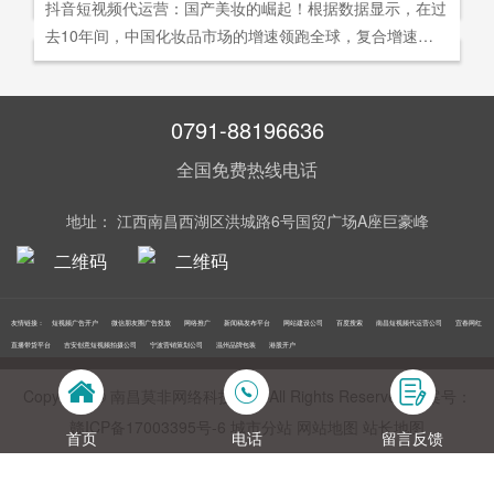
社交分享和算法匹配为，主要传播信道的用户参与共创的新
抖音短视频代运营：国产美妆的崛起！根据数据显示，在过
询。
告及网络营销领域的公司，是国内领先的一站式全网营销推
够打动人心,他们就能爆发出巨大的影响力。以李子柒为例,
型整合营销模式。
去10年间，中国化妆品市场的增速领跑全球，复合增速达9.
广创新型服务平台。主营：蓝V认证，抖音，快手短视频代
李子柒凭借短视频积累了千万粉丝,后在淘宝平台开设店铺,
5%。庞大的市场让国产美妆迅速崛起，其中，完美日记一
运营，抖音，快手开/户推广，企业新闻推广，品牌危机处
店铺上线第*一周只有5款产品,销售额却突破了千万。
直被当成典型案例，创立3年拿下2000万粉丝，估值达到20
理，搜索引擎营销，关键词优化，网站建设，SEO网站优
0亿美元。
0791-88196636
化，SEM竞价优化，小程序制作，网络推广，网络营销，
视频营销，微信朋友圈广告投放，百度竞价位包年推广，VI
全国免费热线电话
设计，LOGO设计，口碑优化，品牌形象设计，获客推广，
网站定制，APP开发，软件制作，网络公关，网站推广，海
地址： 江西南昌西湖区洪城路6号国贸广场A座巨豪峰
外推广，线下媒体广告投放，线下广告牌投放，机场巴士广
告等等业务！在江西更多人选择南昌莫非传媒！
友情链接：
短视频广告开户
微信朋友圈广告投放
网络推广
新闻稿发布平台
网站建设公司
百度搜索
南昌短视频代运营公司
宜春网红
直播带货平台
吉安创意短视频拍摄公司
宁波营销策划公司
温州品牌包装
港股开户
Copyright © 南昌莫非网络科技公司 All Rights Reserved 备案号：
赣ICP备17003395号‍-6
城市分站
网站地图
站长地图
首页
电话
留言反馈