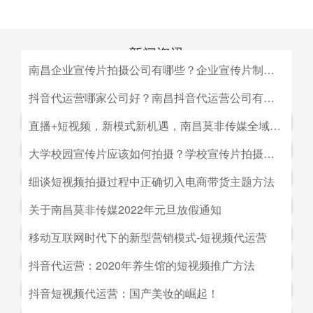
新闻资讯
南昌企业宣传片拍摄公司有哪些？企业宣传片制作公司哪家好
MEDIA INFORMATION
南昌企业宣传片拍摄公司有哪些？企业宣传片制作公司哪家
抖音代运营哪家公司好？南昌抖音代运营公司有哪些？
好？目前很多中小企业的老板觉得自己的企业尚达不到做影
抖音代运营哪家公司好？南昌抖音代运营公司有哪些？抖音
直播+短视频，新模式新机遇，南昌莫非传媒全域营销平台全新低成本精准拓客！
视宣传的规模，似乎企业宣传片是大企业才做得起的东西。
代运营的未来发展前景。抖音代运营的未来发展前景我们如
而事实上，正是因为公司规模小，才需要通过一个企业形象
直播+短视频，新模式新机遇，南昌莫非传媒全域营销平台
大学校园宣传片应该如何拍摄？学校宣传片拍摄出来有哪些作用？
何选择抖音代运营公司呢，首先我们要先了解抖音代运营的
片的包装，给经销商客户等以信心。
全新低成本精准拓客！毫无疑问，近年来5G技术的兴起将
主要工作有哪些，抖音代运营公司会帮助我们做什么，什么
大学校园宣传片应该如何拍摄？学校宣传片拍摄出来有哪些
细谈短视频拍摄过程中正确切入电商带货主题方法
会对市场营销造成深远的影响，引领企业走向下一场变革。
是我们自己做不到的，随着抖音的流行，抖音代运营的发展
作用？ 随着学校毕业季的来临，各大院校的招生工作已开
2G时代，消费者实现了通讯的自由；3G时代，视频通话和
细谈短视频拍摄过程中正确切入电商带货主题方法。短视频
关于南昌莫非传媒2022年元旦放假通知
前景是非常好的。
始陆续的展开，而为了配合更好的招生进行学校文化建设，
移动数据技术的兴起推动了智能手机的发展；到了4G技术
创作者要想形成差异化竞争优势,大致可以从两个方面着手:
都会拍摄一些大学宣传片来吸引更多学生，进而达到校园招
关于南昌莫非传媒2022年元旦放假通知.元旦：1月1日（星
移动互联网时代下的新型营销模式-短视频代运营
的普及，成为了视频流媒体、移动应用和程序化广告发展的
一是创建自己的个人IP品牌,比如李子柒；二是创建代表生
生的目的。那么，大学宣传片如何拍摄呢？有哪些作用？下
期六）至1月3号（星期一）放假，共计三天（无调休），1
主要驱动力。5G时代，信息传输更快、更及时，人们对于
活方式的品牌, 比如“一条”。前者就是基于达人的影响力创
移动互联网时代下的新型营销模式-短视频代运营。创意营
抖音代运营：2020年养生馆的短视频推广方法
面小编就来为大家简单介绍一下。
月4日（星期二）上班。在此期间，如果您有需要我们提供
信息的接收已经从图文时代转向了视听时代，而营销方式也
建品牌,以IP名为品牌名,以达人为 品牌背书,这种模式其实更
销3.0是指，随着移动互联网、产业互联网时代来临，营销
服务的地方可直接在网站留言板块进行留言，上班后，我们
从单一的PC搜索引擎向多媒体、多领域转移，短视频、直
抖音代运营：2020年养生馆的短视频推广方法.南昌莫非文
抖音短视频代运营：国产美妆的崛起！
像粉丝经济。普通用户受短视频内容的吸引 成为达人的粉
的含义发生了新的变化，是以创意表达的内容为连接的、以
会及时回复；如有紧急事项可拨打0791-88196636进行咨
播已然成为当下最热的流量风口。
化传媒有限公司（简称：莫非传媒）是一家专注于互联网广
丝,进而成为产生实际购买行为的用户。实践证明,只要 IP足