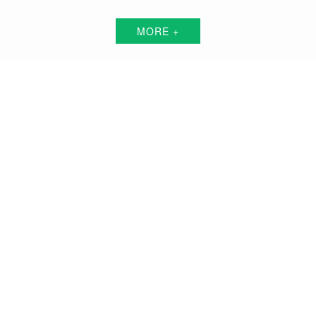
MORE +
上海短视频代运营解决方案服务商
围绕中小企业"互联网+"的转型升级需求，倾力打造：互联网技术+平台+资源+执
行+数据的全网获客营销服务体系
品牌搭建方案
品牌曝光方案
精准获客方案
搜索关键词霸屏方案
品牌负面公关方案
活动预热/推广方案
私域流量打造方案