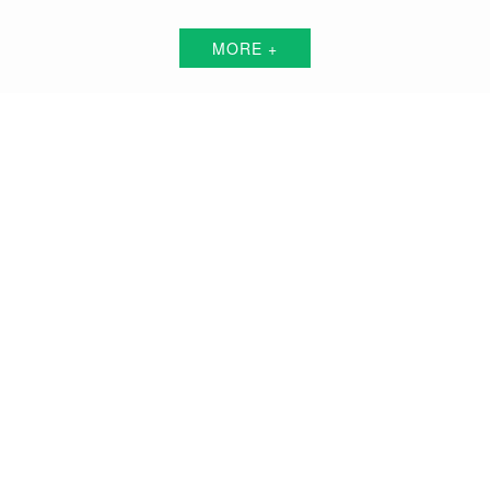
MORE +
萍乡短视频代运营解决方案服务商
围绕中小企业"互联网+"的转型升级需求，倾力打造：互联网技术+平台+资源+执
行+数据的全网获客营销服务体系
品牌搭建方案
品牌曝光方案
精准获客方案
搜索关键词霸屏方案
品牌负面公关方案
活动预热/推广方案
私域流量打造方案