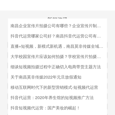
新闻资讯
南昌企业宣传片拍摄公司有哪些？企业宣传片制作公司哪家好
MEDIA INFORMATION
南昌企业宣传片拍摄公司有哪些？企业宣传片制作公司哪家
抖音代运营哪家公司好？南昌抖音代运营公司有哪些？
好？目前很多中小企业的老板觉得自己的企业尚达不到做影
抖音代运营哪家公司好？南昌抖音代运营公司有哪些？抖音
直播+短视频，新模式新机遇，南昌莫非传媒全域营销平台全新低成本精准拓客！
视宣传的规模，似乎企业宣传片是大企业才做得起的东西。
代运营的未来发展前景。抖音代运营的未来发展前景我们如
而事实上，正是因为公司规模小，才需要通过一个企业形象
直播+短视频，新模式新机遇，南昌莫非传媒全域营销平台
大学校园宣传片应该如何拍摄？学校宣传片拍摄出来有哪些作用？
何选择抖音代运营公司呢，首先我们要先了解抖音代运营的
片的包装，给经销商客户等以信心。
全新低成本精准拓客！毫无疑问，近年来5G技术的兴起将
主要工作有哪些，抖音代运营公司会帮助我们做什么，什么
大学校园宣传片应该如何拍摄？学校宣传片拍摄出来有哪些
细谈短视频拍摄过程中正确切入电商带货主题方法
会对市场营销造成深远的影响，引领企业走向下一场变革。
是我们自己做不到的，随着抖音的流行，抖音代运营的发展
作用？ 随着学校毕业季的来临，各大院校的招生工作已开
2G时代，消费者实现了通讯的自由；3G时代，视频通话和
细谈短视频拍摄过程中正确切入电商带货主题方法。短视频
关于南昌莫非传媒2022年元旦放假通知
前景是非常好的。
始陆续的展开，而为了配合更好的招生进行学校文化建设，
移动数据技术的兴起推动了智能手机的发展；到了4G技术
创作者要想形成差异化竞争优势,大致可以从两个方面着手:
都会拍摄一些大学宣传片来吸引更多学生，进而达到校园招
关于南昌莫非传媒2022年元旦放假通知.元旦：1月1日（星
移动互联网时代下的新型营销模式-短视频代运营
的普及，成为了视频流媒体、移动应用和程序化广告发展的
一是创建自己的个人IP品牌,比如李子柒；二是创建代表生
生的目的。那么，大学宣传片如何拍摄呢？有哪些作用？下
期六）至1月3号（星期一）放假，共计三天（无调休），1
主要驱动力。5G时代，信息传输更快、更及时，人们对于
活方式的品牌, 比如“一条”。前者就是基于达人的影响力创
移动互联网时代下的新型营销模式-短视频代运营。创意营
抖音代运营：2020年养生馆的短视频推广方法
面小编就来为大家简单介绍一下。
月4日（星期二）上班。在此期间，如果您有需要我们提供
信息的接收已经从图文时代转向了视听时代，而营销方式也
建品牌,以IP名为品牌名,以达人为 品牌背书,这种模式其实更
销3.0是指，随着移动互联网、产业互联网时代来临，营销
服务的地方可直接在网站留言板块进行留言，上班后，我们
从单一的PC搜索引擎向多媒体、多领域转移，短视频、直
抖音代运营：2020年养生馆的短视频推广方法.南昌莫非文
抖音短视频代运营：国产美妆的崛起！
像粉丝经济。普通用户受短视频内容的吸引 成为达人的粉
的含义发生了新的变化，是以创意表达的内容为连接的、以
会及时回复；如有紧急事项可拨打0791-88196636进行咨
播已然成为当下最热的流量风口。
化传媒有限公司（简称：莫非传媒）是一家专注于互联网广
丝,进而成为产生实际购买行为的用户。实践证明,只要 IP足