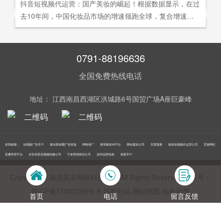
社交分享和算法匹配为，主要传播信道的用户参与共创的新
抖音短视频代运营：国产美妆的崛起！根据数据显示，在过
询。
告及网络营销领域的公司，是国内领先的一站式全网营销推
够打动人心,他们就能爆发出巨大的影响力。以李子柒为例,
型整合营销模式。
去10年间，中国化妆品市场的增速领跑全球，复合增速达9.
广创新型服务平台。主营：蓝V认证，抖音，快手短视频代
李子柒凭借短视频积累了千万粉丝,后在淘宝平台开设店铺,
5%。庞大的市场让国产美妆迅速崛起，其中，完美日记一
运营，抖音，快手开/户推广，企业新闻推广，品牌危机处
店铺上线第*一周只有5款产品,销售额却突破了千万。
直被当成典型案例，创立3年拿下2000万粉丝，估值达到20
理，搜索引擎营销，关键词优化，网站建设，SEO网站优
0亿美元。
0791-88196636
化，SEM竞价优化，小程序制作，网络推广，网络营销，
视频营销，微信朋友圈广告投放，百度竞价位包年推广，VI
全国免费热线电话
设计，LOGO设计，口碑优化，品牌形象设计，获客推广，
网站定制，APP开发，软件制作，网络公关，网站推广，海
地址： 江西南昌西湖区洪城路6号国贸广场A座巨豪峰
外推广，线下媒体广告投放，线下广告牌投放，机场巴士广
告等等业务！在江西更多人选择南昌莫非传媒！
友情链接：
短视频广告开户
微信朋友圈广告投放
网络推广
新闻稿发布平台
网站建设公司
百度搜索
南昌短视频代运营公司
宜春网红
直播带货平台
吉安创意短视频拍摄公司
宁波营销策划公司
温州品牌包装
港股开户
Copyright © 南昌莫非网络科技公司 All Rights Reserved 备案号：
赣ICP备17003395号‍-6
城市分站
网站地图
站长地图
首页
电话
留言反馈