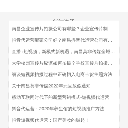
新闻资讯
南昌企业宣传片拍摄公司有哪些？企业宣传片制作公司哪家好
MEDIA INFORMATION
南昌企业宣传片拍摄公司有哪些？企业宣传片制作公司哪家
抖音代运营哪家公司好？南昌抖音代运营公司有哪些？
好？目前很多中小企业的老板觉得自己的企业尚达不到做影
抖音代运营哪家公司好？南昌抖音代运营公司有哪些？抖音
直播+短视频，新模式新机遇，南昌莫非传媒全域营销平台全新低成本精准拓客！
视宣传的规模，似乎企业宣传片是大企业才做得起的东西。
代运营的未来发展前景。抖音代运营的未来发展前景我们如
而事实上，正是因为公司规模小，才需要通过一个企业形象
直播+短视频，新模式新机遇，南昌莫非传媒全域营销平台
大学校园宣传片应该如何拍摄？学校宣传片拍摄出来有哪些作用？
何选择抖音代运营公司呢，首先我们要先了解抖音代运营的
片的包装，给经销商客户等以信心。
全新低成本精准拓客！毫无疑问，近年来5G技术的兴起将
主要工作有哪些，抖音代运营公司会帮助我们做什么，什么
大学校园宣传片应该如何拍摄？学校宣传片拍摄出来有哪些
细谈短视频拍摄过程中正确切入电商带货主题方法
会对市场营销造成深远的影响，引领企业走向下一场变革。
是我们自己做不到的，随着抖音的流行，抖音代运营的发展
作用？ 随着学校毕业季的来临，各大院校的招生工作已开
2G时代，消费者实现了通讯的自由；3G时代，视频通话和
细谈短视频拍摄过程中正确切入电商带货主题方法。短视频
关于南昌莫非传媒2022年元旦放假通知
前景是非常好的。
始陆续的展开，而为了配合更好的招生进行学校文化建设，
移动数据技术的兴起推动了智能手机的发展；到了4G技术
创作者要想形成差异化竞争优势,大致可以从两个方面着手:
都会拍摄一些大学宣传片来吸引更多学生，进而达到校园招
关于南昌莫非传媒2022年元旦放假通知.元旦：1月1日（星
移动互联网时代下的新型营销模式-短视频代运营
的普及，成为了视频流媒体、移动应用和程序化广告发展的
一是创建自己的个人IP品牌,比如李子柒；二是创建代表生
生的目的。那么，大学宣传片如何拍摄呢？有哪些作用？下
期六）至1月3号（星期一）放假，共计三天（无调休），1
主要驱动力。5G时代，信息传输更快、更及时，人们对于
活方式的品牌, 比如“一条”。前者就是基于达人的影响力创
移动互联网时代下的新型营销模式-短视频代运营。创意营
抖音代运营：2020年养生馆的短视频推广方法
面小编就来为大家简单介绍一下。
月4日（星期二）上班。在此期间，如果您有需要我们提供
信息的接收已经从图文时代转向了视听时代，而营销方式也
建品牌,以IP名为品牌名,以达人为 品牌背书,这种模式其实更
销3.0是指，随着移动互联网、产业互联网时代来临，营销
服务的地方可直接在网站留言板块进行留言，上班后，我们
从单一的PC搜索引擎向多媒体、多领域转移，短视频、直
抖音代运营：2020年养生馆的短视频推广方法.南昌莫非文
抖音短视频代运营：国产美妆的崛起！
像粉丝经济。普通用户受短视频内容的吸引 成为达人的粉
的含义发生了新的变化，是以创意表达的内容为连接的、以
会及时回复；如有紧急事项可拨打0791-88196636进行咨
播已然成为当下最热的流量风口。
化传媒有限公司（简称：莫非传媒）是一家专注于互联网广
丝,进而成为产生实际购买行为的用户。实践证明,只要 IP足