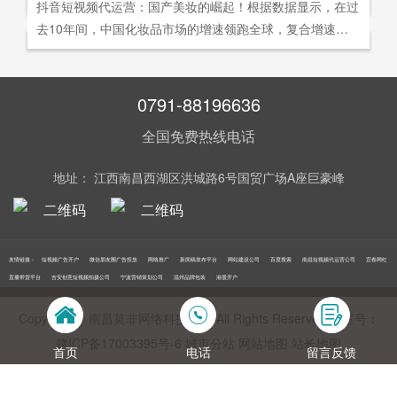
社交分享和算法匹配为，主要传播信道的用户参与共创的新
抖音短视频代运营：国产美妆的崛起！根据数据显示，在过
询。
告及网络营销领域的公司，是国内领先的一站式全网营销推
够打动人心,他们就能爆发出巨大的影响力。以李子柒为例,
型整合营销模式。
去10年间，中国化妆品市场的增速领跑全球，复合增速达9.
广创新型服务平台。主营：蓝V认证，抖音，快手短视频代
李子柒凭借短视频积累了千万粉丝,后在淘宝平台开设店铺,
5%。庞大的市场让国产美妆迅速崛起，其中，完美日记一
运营，抖音，快手开/户推广，企业新闻推广，品牌危机处
店铺上线第*一周只有5款产品,销售额却突破了千万。
直被当成典型案例，创立3年拿下2000万粉丝，估值达到20
理，搜索引擎营销，关键词优化，网站建设，SEO网站优
0亿美元。
0791-88196636
化，SEM竞价优化，小程序制作，网络推广，网络营销，
视频营销，微信朋友圈广告投放，百度竞价位包年推广，VI
全国免费热线电话
设计，LOGO设计，口碑优化，品牌形象设计，获客推广，
网站定制，APP开发，软件制作，网络公关，网站推广，海
地址： 江西南昌西湖区洪城路6号国贸广场A座巨豪峰
外推广，线下媒体广告投放，线下广告牌投放，机场巴士广
告等等业务！在江西更多人选择南昌莫非传媒！
友情链接：
短视频广告开户
微信朋友圈广告投放
网络推广
新闻稿发布平台
网站建设公司
百度搜索
南昌短视频代运营公司
宜春网红
直播带货平台
吉安创意短视频拍摄公司
宁波营销策划公司
温州品牌包装
港股开户
Copyright © 南昌莫非网络科技公司 All Rights Reserved 备案号：
赣ICP备17003395号‍-6
城市分站
网站地图
站长地图
首页
电话
留言反馈