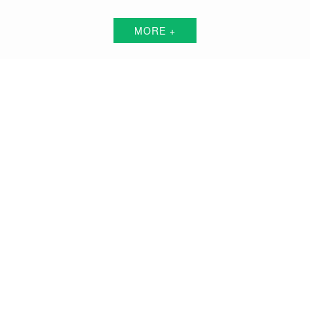
MORE +
宁德短视频代运营解决方案服务商
围绕中小企业"互联网+"的转型升级需求，倾力打造：互联网技术+平台+资源+执
行+数据的全网获客营销服务体系
品牌搭建方案
品牌曝光方案
精准获客方案
搜索关键词霸屏方案
品牌负面公关方案
活动预热/推广方案
私域流量打造方案