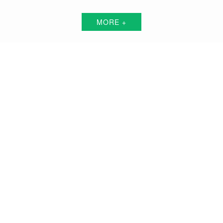
MORE +
绵阳短视频代运营解决方案服务商
围绕中小企业"互联网+"的转型升级需求，倾力打造：互联网技术+平台+资源+执
行+数据的全网获客营销服务体系
品牌搭建方案
品牌曝光方案
精准获客方案
搜索关键词霸屏方案
品牌负面公关方案
活动预热/推广方案
私域流量打造方案