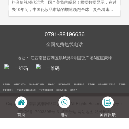
社交分享和算法匹配为，主要传播信道的用户参与共创的新
抖音短视频代运营：国产美妆的崛起！根据数据显示，在过
询。
告及网络营销领域的公司，是国内领先的一站式全网营销推
够打动人心,他们就能爆发出巨大的影响力。以李子柒为例,
型整合营销模式。
去10年间，中国化妆品市场的增速领跑全球，复合增速达9.
广创新型服务平台。主营：蓝V认证，抖音，快手短视频代
李子柒凭借短视频积累了千万粉丝,后在淘宝平台开设店铺,
5%。庞大的市场让国产美妆迅速崛起，其中，完美日记一
运营，抖音，快手开/户推广，企业新闻推广，品牌危机处
店铺上线第*一周只有5款产品,销售额却突破了千万。
直被当成典型案例，创立3年拿下2000万粉丝，估值达到20
理，搜索引擎营销，关键词优化，网站建设，SEO网站优
0亿美元。
0791-88196636
化，SEM竞价优化，小程序制作，网络推广，网络营销，
视频营销，微信朋友圈广告投放，百度竞价位包年推广，VI
全国免费热线电话
设计，LOGO设计，口碑优化，品牌形象设计，获客推广，
网站定制，APP开发，软件制作，网络公关，网站推广，海
地址： 江西南昌西湖区洪城路6号国贸广场A座巨豪峰
外推广，线下媒体广告投放，线下广告牌投放，机场巴士广
告等等业务！在江西更多人选择南昌莫非传媒！
友情链接：
短视频广告开户
微信朋友圈广告投放
网络推广
新闻稿发布平台
网站建设公司
百度搜索
南昌短视频代运营公司
宜春网红
直播带货平台
吉安创意短视频拍摄公司
宁波营销策划公司
温州品牌包装
港股开户
Copyright © 南昌莫非网络科技公司 All Rights Reserved 备案号：
赣ICP备17003395号‍-6
城市分站
网站地图
站长地图
首页
电话
留言反馈