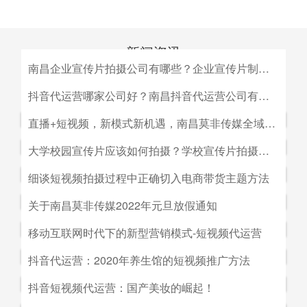
新闻资讯
南昌企业宣传片拍摄公司有哪些？企业宣传片制作公司哪家好
MEDIA INFORMATION
南昌企业宣传片拍摄公司有哪些？企业宣传片制作公司哪家
抖音代运营哪家公司好？南昌抖音代运营公司有哪些？
好？目前很多中小企业的老板觉得自己的企业尚达不到做影
抖音代运营哪家公司好？南昌抖音代运营公司有哪些？抖音
直播+短视频，新模式新机遇，南昌莫非传媒全域营销平台全新低成本精准拓客！
视宣传的规模，似乎企业宣传片是大企业才做得起的东西。
代运营的未来发展前景。抖音代运营的未来发展前景我们如
而事实上，正是因为公司规模小，才需要通过一个企业形象
直播+短视频，新模式新机遇，南昌莫非传媒全域营销平台
大学校园宣传片应该如何拍摄？学校宣传片拍摄出来有哪些作用？
何选择抖音代运营公司呢，首先我们要先了解抖音代运营的
片的包装，给经销商客户等以信心。
全新低成本精准拓客！毫无疑问，近年来5G技术的兴起将
主要工作有哪些，抖音代运营公司会帮助我们做什么，什么
大学校园宣传片应该如何拍摄？学校宣传片拍摄出来有哪些
细谈短视频拍摄过程中正确切入电商带货主题方法
会对市场营销造成深远的影响，引领企业走向下一场变革。
是我们自己做不到的，随着抖音的流行，抖音代运营的发展
作用？ 随着学校毕业季的来临，各大院校的招生工作已开
2G时代，消费者实现了通讯的自由；3G时代，视频通话和
细谈短视频拍摄过程中正确切入电商带货主题方法。短视频
关于南昌莫非传媒2022年元旦放假通知
前景是非常好的。
始陆续的展开，而为了配合更好的招生进行学校文化建设，
移动数据技术的兴起推动了智能手机的发展；到了4G技术
创作者要想形成差异化竞争优势,大致可以从两个方面着手:
都会拍摄一些大学宣传片来吸引更多学生，进而达到校园招
关于南昌莫非传媒2022年元旦放假通知.元旦：1月1日（星
移动互联网时代下的新型营销模式-短视频代运营
的普及，成为了视频流媒体、移动应用和程序化广告发展的
一是创建自己的个人IP品牌,比如李子柒；二是创建代表生
生的目的。那么，大学宣传片如何拍摄呢？有哪些作用？下
期六）至1月3号（星期一）放假，共计三天（无调休），1
主要驱动力。5G时代，信息传输更快、更及时，人们对于
活方式的品牌, 比如“一条”。前者就是基于达人的影响力创
移动互联网时代下的新型营销模式-短视频代运营。创意营
抖音代运营：2020年养生馆的短视频推广方法
面小编就来为大家简单介绍一下。
月4日（星期二）上班。在此期间，如果您有需要我们提供
信息的接收已经从图文时代转向了视听时代，而营销方式也
建品牌,以IP名为品牌名,以达人为 品牌背书,这种模式其实更
销3.0是指，随着移动互联网、产业互联网时代来临，营销
服务的地方可直接在网站留言板块进行留言，上班后，我们
从单一的PC搜索引擎向多媒体、多领域转移，短视频、直
抖音代运营：2020年养生馆的短视频推广方法.南昌莫非文
抖音短视频代运营：国产美妆的崛起！
像粉丝经济。普通用户受短视频内容的吸引 成为达人的粉
的含义发生了新的变化，是以创意表达的内容为连接的、以
会及时回复；如有紧急事项可拨打0791-88196636进行咨
播已然成为当下最热的流量风口。
化传媒有限公司（简称：莫非传媒）是一家专注于互联网广
丝,进而成为产生实际购买行为的用户。实践证明,只要 IP足