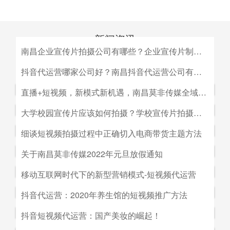
新闻资讯
南昌企业宣传片拍摄公司有哪些？企业宣传片制作公司哪家好
MEDIA INFORMATION
南昌企业宣传片拍摄公司有哪些？企业宣传片制作公司哪家
抖音代运营哪家公司好？南昌抖音代运营公司有哪些？
好？目前很多中小企业的老板觉得自己的企业尚达不到做影
抖音代运营哪家公司好？南昌抖音代运营公司有哪些？抖音
直播+短视频，新模式新机遇，南昌莫非传媒全域营销平台全新低成本精准拓客！
视宣传的规模，似乎企业宣传片是大企业才做得起的东西。
代运营的未来发展前景。抖音代运营的未来发展前景我们如
而事实上，正是因为公司规模小，才需要通过一个企业形象
直播+短视频，新模式新机遇，南昌莫非传媒全域营销平台
大学校园宣传片应该如何拍摄？学校宣传片拍摄出来有哪些作用？
何选择抖音代运营公司呢，首先我们要先了解抖音代运营的
片的包装，给经销商客户等以信心。
全新低成本精准拓客！毫无疑问，近年来5G技术的兴起将
主要工作有哪些，抖音代运营公司会帮助我们做什么，什么
大学校园宣传片应该如何拍摄？学校宣传片拍摄出来有哪些
细谈短视频拍摄过程中正确切入电商带货主题方法
会对市场营销造成深远的影响，引领企业走向下一场变革。
是我们自己做不到的，随着抖音的流行，抖音代运营的发展
作用？ 随着学校毕业季的来临，各大院校的招生工作已开
2G时代，消费者实现了通讯的自由；3G时代，视频通话和
细谈短视频拍摄过程中正确切入电商带货主题方法。短视频
关于南昌莫非传媒2022年元旦放假通知
前景是非常好的。
始陆续的展开，而为了配合更好的招生进行学校文化建设，
移动数据技术的兴起推动了智能手机的发展；到了4G技术
创作者要想形成差异化竞争优势,大致可以从两个方面着手:
都会拍摄一些大学宣传片来吸引更多学生，进而达到校园招
关于南昌莫非传媒2022年元旦放假通知.元旦：1月1日（星
移动互联网时代下的新型营销模式-短视频代运营
的普及，成为了视频流媒体、移动应用和程序化广告发展的
一是创建自己的个人IP品牌,比如李子柒；二是创建代表生
生的目的。那么，大学宣传片如何拍摄呢？有哪些作用？下
期六）至1月3号（星期一）放假，共计三天（无调休），1
主要驱动力。5G时代，信息传输更快、更及时，人们对于
活方式的品牌, 比如“一条”。前者就是基于达人的影响力创
移动互联网时代下的新型营销模式-短视频代运营。创意营
抖音代运营：2020年养生馆的短视频推广方法
面小编就来为大家简单介绍一下。
月4日（星期二）上班。在此期间，如果您有需要我们提供
信息的接收已经从图文时代转向了视听时代，而营销方式也
建品牌,以IP名为品牌名,以达人为 品牌背书,这种模式其实更
销3.0是指，随着移动互联网、产业互联网时代来临，营销
服务的地方可直接在网站留言板块进行留言，上班后，我们
从单一的PC搜索引擎向多媒体、多领域转移，短视频、直
抖音代运营：2020年养生馆的短视频推广方法.南昌莫非文
抖音短视频代运营：国产美妆的崛起！
像粉丝经济。普通用户受短视频内容的吸引 成为达人的粉
的含义发生了新的变化，是以创意表达的内容为连接的、以
会及时回复；如有紧急事项可拨打0791-88196636进行咨
播已然成为当下最热的流量风口。
化传媒有限公司（简称：莫非传媒）是一家专注于互联网广
丝,进而成为产生实际购买行为的用户。实践证明,只要 IP足