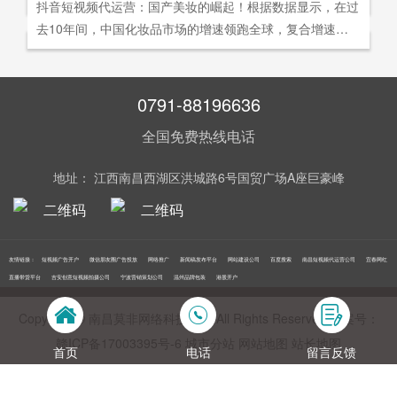
社交分享和算法匹配为，主要传播信道的用户参与共创的新
抖音短视频代运营：国产美妆的崛起！根据数据显示，在过
询。
告及网络营销领域的公司，是国内领先的一站式全网营销推
够打动人心,他们就能爆发出巨大的影响力。以李子柒为例,
型整合营销模式。
去10年间，中国化妆品市场的增速领跑全球，复合增速达9.
广创新型服务平台。主营：蓝V认证，抖音，快手短视频代
李子柒凭借短视频积累了千万粉丝,后在淘宝平台开设店铺,
5%。庞大的市场让国产美妆迅速崛起，其中，完美日记一
运营，抖音，快手开/户推广，企业新闻推广，品牌危机处
店铺上线第*一周只有5款产品,销售额却突破了千万。
直被当成典型案例，创立3年拿下2000万粉丝，估值达到20
理，搜索引擎营销，关键词优化，网站建设，SEO网站优
0亿美元。
0791-88196636
化，SEM竞价优化，小程序制作，网络推广，网络营销，
视频营销，微信朋友圈广告投放，百度竞价位包年推广，VI
全国免费热线电话
设计，LOGO设计，口碑优化，品牌形象设计，获客推广，
网站定制，APP开发，软件制作，网络公关，网站推广，海
地址： 江西南昌西湖区洪城路6号国贸广场A座巨豪峰
外推广，线下媒体广告投放，线下广告牌投放，机场巴士广
告等等业务！在江西更多人选择南昌莫非传媒！
友情链接：
短视频广告开户
微信朋友圈广告投放
网络推广
新闻稿发布平台
网站建设公司
百度搜索
南昌短视频代运营公司
宜春网红
直播带货平台
吉安创意短视频拍摄公司
宁波营销策划公司
温州品牌包装
港股开户
Copyright © 南昌莫非网络科技公司 All Rights Reserved 备案号：
赣ICP备17003395号‍-6
城市分站
网站地图
站长地图
首页
电话
留言反馈