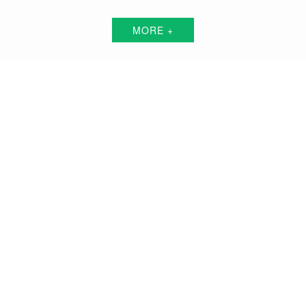
MORE +
茂名短视频代运营解决方案服务商
围绕中小企业"互联网+"的转型升级需求，倾力打造：互联网技术+平台+资源+执
行+数据的全网获客营销服务体系
品牌搭建方案
品牌曝光方案
精准获客方案
搜索关键词霸屏方案
品牌负面公关方案
活动预热/推广方案
私域流量打造方案