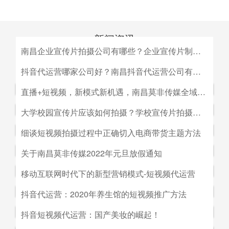
新闻资讯
南昌企业宣传片拍摄公司有哪些？企业宣传片制作公司哪家好
MEDIA INFORMATION
南昌企业宣传片拍摄公司有哪些？企业宣传片制作公司哪家
抖音代运营哪家公司好？南昌抖音代运营公司有哪些？
好？目前很多中小企业的老板觉得自己的企业尚达不到做影
抖音代运营哪家公司好？南昌抖音代运营公司有哪些？抖音
直播+短视频，新模式新机遇，南昌莫非传媒全域营销平台全新低成本精准拓客！
视宣传的规模，似乎企业宣传片是大企业才做得起的东西。
代运营的未来发展前景。抖音代运营的未来发展前景我们如
而事实上，正是因为公司规模小，才需要通过一个企业形象
直播+短视频，新模式新机遇，南昌莫非传媒全域营销平台
大学校园宣传片应该如何拍摄？学校宣传片拍摄出来有哪些作用？
何选择抖音代运营公司呢，首先我们要先了解抖音代运营的
片的包装，给经销商客户等以信心。
全新低成本精准拓客！毫无疑问，近年来5G技术的兴起将
主要工作有哪些，抖音代运营公司会帮助我们做什么，什么
大学校园宣传片应该如何拍摄？学校宣传片拍摄出来有哪些
细谈短视频拍摄过程中正确切入电商带货主题方法
会对市场营销造成深远的影响，引领企业走向下一场变革。
是我们自己做不到的，随着抖音的流行，抖音代运营的发展
作用？ 随着学校毕业季的来临，各大院校的招生工作已开
2G时代，消费者实现了通讯的自由；3G时代，视频通话和
细谈短视频拍摄过程中正确切入电商带货主题方法。短视频
关于南昌莫非传媒2022年元旦放假通知
前景是非常好的。
始陆续的展开，而为了配合更好的招生进行学校文化建设，
移动数据技术的兴起推动了智能手机的发展；到了4G技术
创作者要想形成差异化竞争优势,大致可以从两个方面着手:
都会拍摄一些大学宣传片来吸引更多学生，进而达到校园招
关于南昌莫非传媒2022年元旦放假通知.元旦：1月1日（星
移动互联网时代下的新型营销模式-短视频代运营
的普及，成为了视频流媒体、移动应用和程序化广告发展的
一是创建自己的个人IP品牌,比如李子柒；二是创建代表生
生的目的。那么，大学宣传片如何拍摄呢？有哪些作用？下
期六）至1月3号（星期一）放假，共计三天（无调休），1
主要驱动力。5G时代，信息传输更快、更及时，人们对于
活方式的品牌, 比如“一条”。前者就是基于达人的影响力创
移动互联网时代下的新型营销模式-短视频代运营。创意营
抖音代运营：2020年养生馆的短视频推广方法
面小编就来为大家简单介绍一下。
月4日（星期二）上班。在此期间，如果您有需要我们提供
信息的接收已经从图文时代转向了视听时代，而营销方式也
建品牌,以IP名为品牌名,以达人为 品牌背书,这种模式其实更
销3.0是指，随着移动互联网、产业互联网时代来临，营销
服务的地方可直接在网站留言板块进行留言，上班后，我们
从单一的PC搜索引擎向多媒体、多领域转移，短视频、直
抖音代运营：2020年养生馆的短视频推广方法.南昌莫非文
抖音短视频代运营：国产美妆的崛起！
像粉丝经济。普通用户受短视频内容的吸引 成为达人的粉
的含义发生了新的变化，是以创意表达的内容为连接的、以
会及时回复；如有紧急事项可拨打0791-88196636进行咨
播已然成为当下最热的流量风口。
化传媒有限公司（简称：莫非传媒）是一家专注于互联网广
丝,进而成为产生实际购买行为的用户。实践证明,只要 IP足