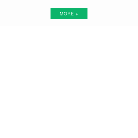
MORE +
马鞍山短视频代运营解决方案服务商
围绕中小企业"互联网+"的转型升级需求，倾力打造：互联网技术+平台+资源+执
行+数据的全网获客营销服务体系
品牌搭建方案
品牌曝光方案
精准获客方案
搜索关键词霸屏方案
品牌负面公关方案
活动预热/推广方案
私域流量打造方案