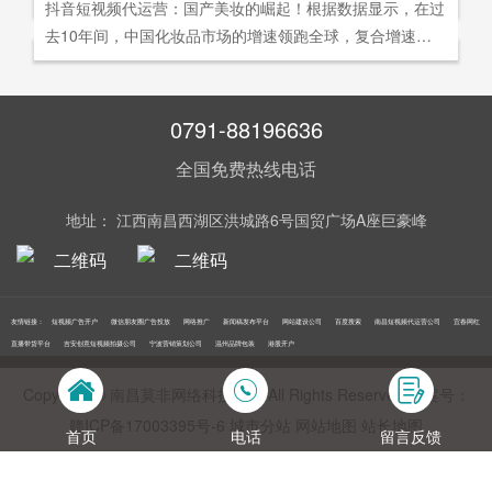
社交分享和算法匹配为，主要传播信道的用户参与共创的新
抖音短视频代运营：国产美妆的崛起！根据数据显示，在过
询。
告及网络营销领域的公司，是国内领先的一站式全网营销推
够打动人心,他们就能爆发出巨大的影响力。以李子柒为例,
型整合营销模式。
去10年间，中国化妆品市场的增速领跑全球，复合增速达9.
广创新型服务平台。主营：蓝V认证，抖音，快手短视频代
李子柒凭借短视频积累了千万粉丝,后在淘宝平台开设店铺,
5%。庞大的市场让国产美妆迅速崛起，其中，完美日记一
运营，抖音，快手开/户推广，企业新闻推广，品牌危机处
店铺上线第*一周只有5款产品,销售额却突破了千万。
直被当成典型案例，创立3年拿下2000万粉丝，估值达到20
理，搜索引擎营销，关键词优化，网站建设，SEO网站优
0亿美元。
0791-88196636
化，SEM竞价优化，小程序制作，网络推广，网络营销，
视频营销，微信朋友圈广告投放，百度竞价位包年推广，VI
全国免费热线电话
设计，LOGO设计，口碑优化，品牌形象设计，获客推广，
网站定制，APP开发，软件制作，网络公关，网站推广，海
地址： 江西南昌西湖区洪城路6号国贸广场A座巨豪峰
外推广，线下媒体广告投放，线下广告牌投放，机场巴士广
告等等业务！在江西更多人选择南昌莫非传媒！
友情链接：
短视频广告开户
微信朋友圈广告投放
网络推广
新闻稿发布平台
网站建设公司
百度搜索
南昌短视频代运营公司
宜春网红
直播带货平台
吉安创意短视频拍摄公司
宁波营销策划公司
温州品牌包装
港股开户
Copyright © 南昌莫非网络科技公司 All Rights Reserved 备案号：
赣ICP备17003395号‍-6
城市分站
网站地图
站长地图
首页
电话
留言反馈