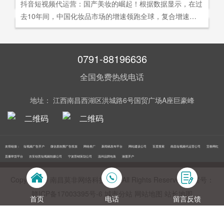
社交分享和算法匹配为，主要传播信道的用户参与共创的新
抖音短视频代运营：国产美妆的崛起！根据数据显示，在过
询。
告及网络营销领域的公司，是国内领先的一站式全网营销推
够打动人心,他们就能爆发出巨大的影响力。以李子柒为例,
型整合营销模式。
去10年间，中国化妆品市场的增速领跑全球，复合增速达9.
广创新型服务平台。主营：蓝V认证，抖音，快手短视频代
李子柒凭借短视频积累了千万粉丝,后在淘宝平台开设店铺,
5%。庞大的市场让国产美妆迅速崛起，其中，完美日记一
运营，抖音，快手开/户推广，企业新闻推广，品牌危机处
店铺上线第*一周只有5款产品,销售额却突破了千万。
直被当成典型案例，创立3年拿下2000万粉丝，估值达到20
理，搜索引擎营销，关键词优化，网站建设，SEO网站优
0亿美元。
0791-88196636
化，SEM竞价优化，小程序制作，网络推广，网络营销，
视频营销，微信朋友圈广告投放，百度竞价位包年推广，VI
全国免费热线电话
设计，LOGO设计，口碑优化，品牌形象设计，获客推广，
网站定制，APP开发，软件制作，网络公关，网站推广，海
地址： 江西南昌西湖区洪城路6号国贸广场A座巨豪峰
外推广，线下媒体广告投放，线下广告牌投放，机场巴士广
告等等业务！在江西更多人选择南昌莫非传媒！
友情链接：
短视频广告开户
微信朋友圈广告投放
网络推广
新闻稿发布平台
网站建设公司
百度搜索
南昌短视频代运营公司
宜春网红
直播带货平台
吉安创意短视频拍摄公司
宁波营销策划公司
温州品牌包装
港股开户
Copyright © 南昌莫非网络科技公司 All Rights Reserved 备案号：
赣ICP备17003395号‍-6
城市分站
网站地图
站长地图
首页
电话
留言反馈