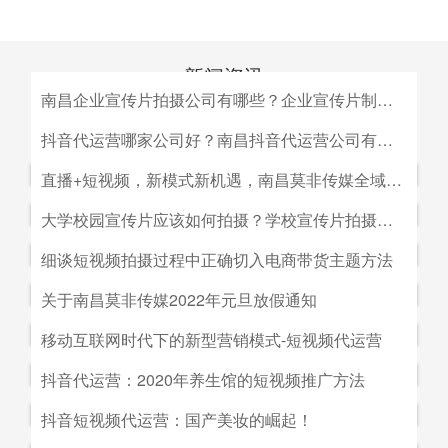
新闻资讯
南昌企业宣传片拍摄公司有哪些？企业宣传片制作公司哪家好
MEDIA INFORMATION
南昌企业宣传片拍摄公司有哪些？企业宣传片制作公司哪家
抖音代运营哪家公司好？南昌抖音代运营公司有哪些？
好？目前很多中小企业的老板觉得自己的企业尚达不到做影
抖音代运营哪家公司好？南昌抖音代运营公司有哪些？抖音
直播+短视频，新模式新机遇，南昌莫非传媒全域营销平台全新低成本精准拓客！
视宣传的规模，似乎企业宣传片是大企业才做得起的东西。
代运营的未来发展前景。抖音代运营的未来发展前景我们如
而事实上，正是因为公司规模小，才需要通过一个企业形象
直播+短视频，新模式新机遇，南昌莫非传媒全域营销平台
大学校园宣传片应该如何拍摄？学校宣传片拍摄出来有哪些作用？
何选择抖音代运营公司呢，首先我们要先了解抖音代运营的
片的包装，给经销商客户等以信心。
全新低成本精准拓客！毫无疑问，近年来5G技术的兴起将
主要工作有哪些，抖音代运营公司会帮助我们做什么，什么
大学校园宣传片应该如何拍摄？学校宣传片拍摄出来有哪些
细谈短视频拍摄过程中正确切入电商带货主题方法
会对市场营销造成深远的影响，引领企业走向下一场变革。
是我们自己做不到的，随着抖音的流行，抖音代运营的发展
作用？ 随着学校毕业季的来临，各大院校的招生工作已开
2G时代，消费者实现了通讯的自由；3G时代，视频通话和
细谈短视频拍摄过程中正确切入电商带货主题方法。短视频
关于南昌莫非传媒2022年元旦放假通知
前景是非常好的。
始陆续的展开，而为了配合更好的招生进行学校文化建设，
移动数据技术的兴起推动了智能手机的发展；到了4G技术
创作者要想形成差异化竞争优势,大致可以从两个方面着手:
都会拍摄一些大学宣传片来吸引更多学生，进而达到校园招
关于南昌莫非传媒2022年元旦放假通知.元旦：1月1日（星
移动互联网时代下的新型营销模式-短视频代运营
的普及，成为了视频流媒体、移动应用和程序化广告发展的
一是创建自己的个人IP品牌,比如李子柒；二是创建代表生
生的目的。那么，大学宣传片如何拍摄呢？有哪些作用？下
期六）至1月3号（星期一）放假，共计三天（无调休），1
主要驱动力。5G时代，信息传输更快、更及时，人们对于
活方式的品牌, 比如“一条”。前者就是基于达人的影响力创
移动互联网时代下的新型营销模式-短视频代运营。创意营
抖音代运营：2020年养生馆的短视频推广方法
面小编就来为大家简单介绍一下。
月4日（星期二）上班。在此期间，如果您有需要我们提供
信息的接收已经从图文时代转向了视听时代，而营销方式也
建品牌,以IP名为品牌名,以达人为 品牌背书,这种模式其实更
销3.0是指，随着移动互联网、产业互联网时代来临，营销
服务的地方可直接在网站留言板块进行留言，上班后，我们
从单一的PC搜索引擎向多媒体、多领域转移，短视频、直
抖音代运营：2020年养生馆的短视频推广方法.南昌莫非文
抖音短视频代运营：国产美妆的崛起！
像粉丝经济。普通用户受短视频内容的吸引 成为达人的粉
的含义发生了新的变化，是以创意表达的内容为连接的、以
会及时回复；如有紧急事项可拨打0791-88196636进行咨
播已然成为当下最热的流量风口。
化传媒有限公司（简称：莫非传媒）是一家专注于互联网广
丝,进而成为产生实际购买行为的用户。实践证明,只要 IP足