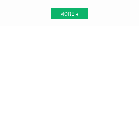
MORE +
吕梁短视频代运营解决方案服务商
围绕中小企业"互联网+"的转型升级需求，倾力打造：互联网技术+平台+资源+执
行+数据的全网获客营销服务体系
品牌搭建方案
品牌曝光方案
精准获客方案
搜索关键词霸屏方案
品牌负面公关方案
活动预热/推广方案
私域流量打造方案