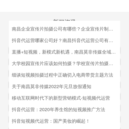
新闻资讯
南昌企业宣传片拍摄公司有哪些？企业宣传片制作公司哪家好
MEDIA INFORMATION
南昌企业宣传片拍摄公司有哪些？企业宣传片制作公司哪家
抖音代运营哪家公司好？南昌抖音代运营公司有哪些？
好？目前很多中小企业的老板觉得自己的企业尚达不到做影
抖音代运营哪家公司好？南昌抖音代运营公司有哪些？抖音
直播+短视频，新模式新机遇，南昌莫非传媒全域营销平台全新低成本精准拓客！
视宣传的规模，似乎企业宣传片是大企业才做得起的东西。
代运营的未来发展前景。抖音代运营的未来发展前景我们如
而事实上，正是因为公司规模小，才需要通过一个企业形象
直播+短视频，新模式新机遇，南昌莫非传媒全域营销平台
大学校园宣传片应该如何拍摄？学校宣传片拍摄出来有哪些作用？
何选择抖音代运营公司呢，首先我们要先了解抖音代运营的
片的包装，给经销商客户等以信心。
全新低成本精准拓客！毫无疑问，近年来5G技术的兴起将
主要工作有哪些，抖音代运营公司会帮助我们做什么，什么
大学校园宣传片应该如何拍摄？学校宣传片拍摄出来有哪些
细谈短视频拍摄过程中正确切入电商带货主题方法
会对市场营销造成深远的影响，引领企业走向下一场变革。
是我们自己做不到的，随着抖音的流行，抖音代运营的发展
作用？ 随着学校毕业季的来临，各大院校的招生工作已开
2G时代，消费者实现了通讯的自由；3G时代，视频通话和
细谈短视频拍摄过程中正确切入电商带货主题方法。短视频
关于南昌莫非传媒2022年元旦放假通知
前景是非常好的。
始陆续的展开，而为了配合更好的招生进行学校文化建设，
移动数据技术的兴起推动了智能手机的发展；到了4G技术
创作者要想形成差异化竞争优势,大致可以从两个方面着手:
都会拍摄一些大学宣传片来吸引更多学生，进而达到校园招
关于南昌莫非传媒2022年元旦放假通知.元旦：1月1日（星
移动互联网时代下的新型营销模式-短视频代运营
的普及，成为了视频流媒体、移动应用和程序化广告发展的
一是创建自己的个人IP品牌,比如李子柒；二是创建代表生
生的目的。那么，大学宣传片如何拍摄呢？有哪些作用？下
期六）至1月3号（星期一）放假，共计三天（无调休），1
主要驱动力。5G时代，信息传输更快、更及时，人们对于
活方式的品牌, 比如“一条”。前者就是基于达人的影响力创
移动互联网时代下的新型营销模式-短视频代运营。创意营
抖音代运营：2020年养生馆的短视频推广方法
面小编就来为大家简单介绍一下。
月4日（星期二）上班。在此期间，如果您有需要我们提供
信息的接收已经从图文时代转向了视听时代，而营销方式也
建品牌,以IP名为品牌名,以达人为 品牌背书,这种模式其实更
销3.0是指，随着移动互联网、产业互联网时代来临，营销
服务的地方可直接在网站留言板块进行留言，上班后，我们
从单一的PC搜索引擎向多媒体、多领域转移，短视频、直
抖音代运营：2020年养生馆的短视频推广方法.南昌莫非文
抖音短视频代运营：国产美妆的崛起！
像粉丝经济。普通用户受短视频内容的吸引 成为达人的粉
的含义发生了新的变化，是以创意表达的内容为连接的、以
会及时回复；如有紧急事项可拨打0791-88196636进行咨
播已然成为当下最热的流量风口。
化传媒有限公司（简称：莫非传媒）是一家专注于互联网广
丝,进而成为产生实际购买行为的用户。实践证明,只要 IP足