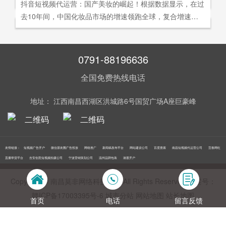
社交分享和算法匹配为，主要传播信道的用户参与共创的新
抖音短视频代运营：国产美妆的崛起！根据数据显示，在过
询。
告及网络营销领域的公司，是国内领先的一站式全网营销推
够打动人心,他们就能爆发出巨大的影响力。以李子柒为例,
型整合营销模式。
去10年间，中国化妆品市场的增速领跑全球，复合增速达9.
广创新型服务平台。主营：蓝V认证，抖音，快手短视频代
李子柒凭借短视频积累了千万粉丝,后在淘宝平台开设店铺,
5%。庞大的市场让国产美妆迅速崛起，其中，完美日记一
运营，抖音，快手开/户推广，企业新闻推广，品牌危机处
店铺上线第*一周只有5款产品,销售额却突破了千万。
直被当成典型案例，创立3年拿下2000万粉丝，估值达到20
理，搜索引擎营销，关键词优化，网站建设，SEO网站优
0亿美元。
0791-88196636
化，SEM竞价优化，小程序制作，网络推广，网络营销，
视频营销，微信朋友圈广告投放，百度竞价位包年推广，VI
全国免费热线电话
设计，LOGO设计，口碑优化，品牌形象设计，获客推广，
网站定制，APP开发，软件制作，网络公关，网站推广，海
地址： 江西南昌西湖区洪城路6号国贸广场A座巨豪峰
外推广，线下媒体广告投放，线下广告牌投放，机场巴士广
告等等业务！在江西更多人选择南昌莫非传媒！
友情链接：
短视频广告开户
微信朋友圈广告投放
网络推广
新闻稿发布平台
网站建设公司
百度搜索
南昌短视频代运营公司
宜春网红
直播带货平台
吉安创意短视频拍摄公司
宁波营销策划公司
温州品牌包装
港股开户
Copyright © 南昌莫非网络科技公司 All Rights Reserved 备案号：
赣ICP备17003395号‍-6
城市分站
网站地图
站长地图
首页
电话
留言反馈