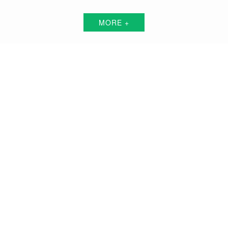
MORE +
泸州短视频代运营解决方案服务商
围绕中小企业"互联网+"的转型升级需求，倾力打造：互联网技术+平台+资源+执
行+数据的全网获客营销服务体系
品牌搭建方案
品牌曝光方案
精准获客方案
搜索关键词霸屏方案
品牌负面公关方案
活动预热/推广方案
私域流量打造方案