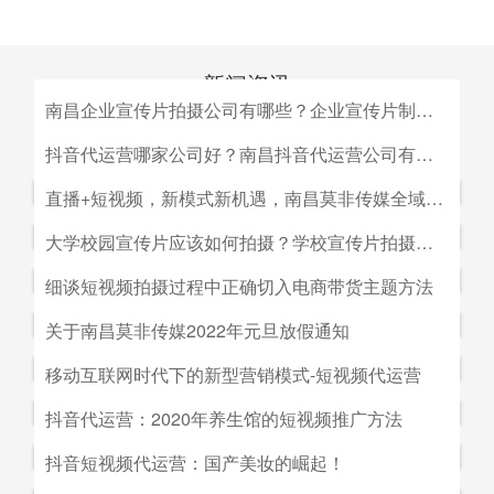
新闻资讯
南昌企业宣传片拍摄公司有哪些？企业宣传片制作公司哪家好
MEDIA INFORMATION
南昌企业宣传片拍摄公司有哪些？企业宣传片制作公司哪家
抖音代运营哪家公司好？南昌抖音代运营公司有哪些？
好？目前很多中小企业的老板觉得自己的企业尚达不到做影
抖音代运营哪家公司好？南昌抖音代运营公司有哪些？抖音
直播+短视频，新模式新机遇，南昌莫非传媒全域营销平台全新低成本精准拓客！
视宣传的规模，似乎企业宣传片是大企业才做得起的东西。
代运营的未来发展前景。抖音代运营的未来发展前景我们如
而事实上，正是因为公司规模小，才需要通过一个企业形象
直播+短视频，新模式新机遇，南昌莫非传媒全域营销平台
大学校园宣传片应该如何拍摄？学校宣传片拍摄出来有哪些作用？
何选择抖音代运营公司呢，首先我们要先了解抖音代运营的
片的包装，给经销商客户等以信心。
全新低成本精准拓客！毫无疑问，近年来5G技术的兴起将
主要工作有哪些，抖音代运营公司会帮助我们做什么，什么
大学校园宣传片应该如何拍摄？学校宣传片拍摄出来有哪些
细谈短视频拍摄过程中正确切入电商带货主题方法
会对市场营销造成深远的影响，引领企业走向下一场变革。
是我们自己做不到的，随着抖音的流行，抖音代运营的发展
作用？ 随着学校毕业季的来临，各大院校的招生工作已开
2G时代，消费者实现了通讯的自由；3G时代，视频通话和
细谈短视频拍摄过程中正确切入电商带货主题方法。短视频
关于南昌莫非传媒2022年元旦放假通知
前景是非常好的。
始陆续的展开，而为了配合更好的招生进行学校文化建设，
移动数据技术的兴起推动了智能手机的发展；到了4G技术
创作者要想形成差异化竞争优势,大致可以从两个方面着手:
都会拍摄一些大学宣传片来吸引更多学生，进而达到校园招
关于南昌莫非传媒2022年元旦放假通知.元旦：1月1日（星
移动互联网时代下的新型营销模式-短视频代运营
的普及，成为了视频流媒体、移动应用和程序化广告发展的
一是创建自己的个人IP品牌,比如李子柒；二是创建代表生
生的目的。那么，大学宣传片如何拍摄呢？有哪些作用？下
期六）至1月3号（星期一）放假，共计三天（无调休），1
主要驱动力。5G时代，信息传输更快、更及时，人们对于
活方式的品牌, 比如“一条”。前者就是基于达人的影响力创
移动互联网时代下的新型营销模式-短视频代运营。创意营
抖音代运营：2020年养生馆的短视频推广方法
面小编就来为大家简单介绍一下。
月4日（星期二）上班。在此期间，如果您有需要我们提供
信息的接收已经从图文时代转向了视听时代，而营销方式也
建品牌,以IP名为品牌名,以达人为 品牌背书,这种模式其实更
销3.0是指，随着移动互联网、产业互联网时代来临，营销
服务的地方可直接在网站留言板块进行留言，上班后，我们
从单一的PC搜索引擎向多媒体、多领域转移，短视频、直
抖音代运营：2020年养生馆的短视频推广方法.南昌莫非文
抖音短视频代运营：国产美妆的崛起！
像粉丝经济。普通用户受短视频内容的吸引 成为达人的粉
的含义发生了新的变化，是以创意表达的内容为连接的、以
会及时回复；如有紧急事项可拨打0791-88196636进行咨
播已然成为当下最热的流量风口。
化传媒有限公司（简称：莫非传媒）是一家专注于互联网广
丝,进而成为产生实际购买行为的用户。实践证明,只要 IP足