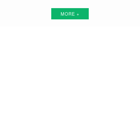
MORE +
临高县短视频代运营解决方案服务商
围绕中小企业"互联网+"的转型升级需求，倾力打造：互联网技术+平台+资源+执
行+数据的全网获客营销服务体系
品牌搭建方案
品牌曝光方案
精准获客方案
搜索关键词霸屏方案
品牌负面公关方案
活动预热/推广方案
私域流量打造方案