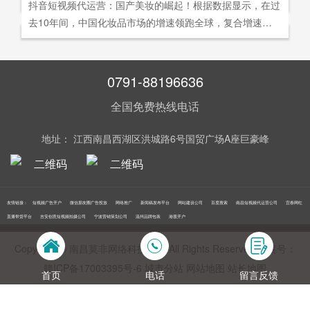
社交分享和算法匹配为，主要传播信道的用户参与共创的新
抖音短视频代运营：国产美妆的崛起！根据数据显示，在过
询。
告及网络营销领域的公司，是国内领先的一站式全网营销推
够打动人心,他们就能爆发出巨大的影响力。以李子柒为例,
型整合营销模式。
去10年间，中国化妆品市场的增速领跑全球，复合增速达9.
广创新型服务平台。主营：蓝V认证，抖音，快手短视频代
李子柒凭借短视频积累了千万粉丝,后在淘宝平台开设店铺,
5%。庞大的市场让国产美妆迅速崛起，其中，完美日记一
运营，抖音，快手开/户推广，企业新闻推广，品牌危机处
店铺上线第*一周只有5款产品,销售额却突破了千万。
直被当成典型案例，创立3年拿下2000万粉丝，估值达到20
理，搜索引擎营销，关键词优化，网站建设，SEO网站优
0亿美元。
0791-88196636
化，SEM竞价优化，小程序制作，网络推广，网络营销，
视频营销，微信朋友圈广告投放，百度竞价位包年推广，VI
全国免费热线电话
设计，LOGO设计，口碑优化，品牌形象设计，获客推广，
网站定制，APP开发，软件制作，网络公关，网站推广，海
地址： 江西南昌西湖区洪城路6号国贸广场A座巨豪峰
外推广，线下媒体广告投放，线下广告牌投放，机场巴士广
告等等业务！在江西更多人选择南昌莫非传媒！
友情链接：
短视频广告开户
微信朋友圈广告投放
网络推广
新闻稿发布平台
网站建设公司
百度搜索
南昌短视频代运营公司
宜春网红
直播带货平台
吉安创意短视频拍摄公司
宁波营销策划公司
温州品牌包装
港股开户
Copyright © 南昌莫非网络科技公司 All Rights Reserved 备案号：
赣ICP备17003395号‍-6
城市分站
网站地图
站长地图
首页
电话
留言反馈