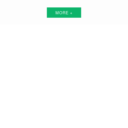
MORE +
奎屯短视频代运营解决方案服务商
围绕中小企业"互联网+"的转型升级需求，倾力打造：互联网技术+平台+资源+执
行+数据的全网获客营销服务体系
品牌搭建方案
品牌曝光方案
精准获客方案
搜索关键词霸屏方案
品牌负面公关方案
活动预热/推广方案
私域流量打造方案