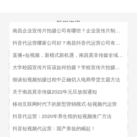
新闻资讯
南昌企业宣传片拍摄公司有哪些？企业宣传片制作公司哪家好
MEDIA INFORMATION
南昌企业宣传片拍摄公司有哪些？企业宣传片制作公司哪家
抖音代运营哪家公司好？南昌抖音代运营公司有哪些？
好？目前很多中小企业的老板觉得自己的企业尚达不到做影
抖音代运营哪家公司好？南昌抖音代运营公司有哪些？抖音
直播+短视频，新模式新机遇，南昌莫非传媒全域营销平台全新低成本精准拓客！
视宣传的规模，似乎企业宣传片是大企业才做得起的东西。
代运营的未来发展前景。抖音代运营的未来发展前景我们如
而事实上，正是因为公司规模小，才需要通过一个企业形象
直播+短视频，新模式新机遇，南昌莫非传媒全域营销平台
大学校园宣传片应该如何拍摄？学校宣传片拍摄出来有哪些作用？
何选择抖音代运营公司呢，首先我们要先了解抖音代运营的
片的包装，给经销商客户等以信心。
全新低成本精准拓客！毫无疑问，近年来5G技术的兴起将
主要工作有哪些，抖音代运营公司会帮助我们做什么，什么
大学校园宣传片应该如何拍摄？学校宣传片拍摄出来有哪些
细谈短视频拍摄过程中正确切入电商带货主题方法
会对市场营销造成深远的影响，引领企业走向下一场变革。
是我们自己做不到的，随着抖音的流行，抖音代运营的发展
作用？ 随着学校毕业季的来临，各大院校的招生工作已开
2G时代，消费者实现了通讯的自由；3G时代，视频通话和
细谈短视频拍摄过程中正确切入电商带货主题方法。短视频
关于南昌莫非传媒2022年元旦放假通知
前景是非常好的。
始陆续的展开，而为了配合更好的招生进行学校文化建设，
移动数据技术的兴起推动了智能手机的发展；到了4G技术
创作者要想形成差异化竞争优势,大致可以从两个方面着手:
都会拍摄一些大学宣传片来吸引更多学生，进而达到校园招
关于南昌莫非传媒2022年元旦放假通知.元旦：1月1日（星
移动互联网时代下的新型营销模式-短视频代运营
的普及，成为了视频流媒体、移动应用和程序化广告发展的
一是创建自己的个人IP品牌,比如李子柒；二是创建代表生
生的目的。那么，大学宣传片如何拍摄呢？有哪些作用？下
期六）至1月3号（星期一）放假，共计三天（无调休），1
主要驱动力。5G时代，信息传输更快、更及时，人们对于
活方式的品牌, 比如“一条”。前者就是基于达人的影响力创
移动互联网时代下的新型营销模式-短视频代运营。创意营
抖音代运营：2020年养生馆的短视频推广方法
面小编就来为大家简单介绍一下。
月4日（星期二）上班。在此期间，如果您有需要我们提供
信息的接收已经从图文时代转向了视听时代，而营销方式也
建品牌,以IP名为品牌名,以达人为 品牌背书,这种模式其实更
销3.0是指，随着移动互联网、产业互联网时代来临，营销
服务的地方可直接在网站留言板块进行留言，上班后，我们
从单一的PC搜索引擎向多媒体、多领域转移，短视频、直
抖音代运营：2020年养生馆的短视频推广方法.南昌莫非文
抖音短视频代运营：国产美妆的崛起！
像粉丝经济。普通用户受短视频内容的吸引 成为达人的粉
的含义发生了新的变化，是以创意表达的内容为连接的、以
会及时回复；如有紧急事项可拨打0791-88196636进行咨
播已然成为当下最热的流量风口。
化传媒有限公司（简称：莫非传媒）是一家专注于互联网广
丝,进而成为产生实际购买行为的用户。实践证明,只要 IP足