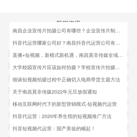
新闻资讯
南昌企业宣传片拍摄公司有哪些？企业宣传片制作公司哪家好
MEDIA INFORMATION
南昌企业宣传片拍摄公司有哪些？企业宣传片制作公司哪家
抖音代运营哪家公司好？南昌抖音代运营公司有哪些？
好？目前很多中小企业的老板觉得自己的企业尚达不到做影
抖音代运营哪家公司好？南昌抖音代运营公司有哪些？抖音
直播+短视频，新模式新机遇，南昌莫非传媒全域营销平台全新低成本精准拓客！
视宣传的规模，似乎企业宣传片是大企业才做得起的东西。
代运营的未来发展前景。抖音代运营的未来发展前景我们如
而事实上，正是因为公司规模小，才需要通过一个企业形象
直播+短视频，新模式新机遇，南昌莫非传媒全域营销平台
大学校园宣传片应该如何拍摄？学校宣传片拍摄出来有哪些作用？
何选择抖音代运营公司呢，首先我们要先了解抖音代运营的
片的包装，给经销商客户等以信心。
全新低成本精准拓客！毫无疑问，近年来5G技术的兴起将
主要工作有哪些，抖音代运营公司会帮助我们做什么，什么
大学校园宣传片应该如何拍摄？学校宣传片拍摄出来有哪些
细谈短视频拍摄过程中正确切入电商带货主题方法
会对市场营销造成深远的影响，引领企业走向下一场变革。
是我们自己做不到的，随着抖音的流行，抖音代运营的发展
作用？ 随着学校毕业季的来临，各大院校的招生工作已开
2G时代，消费者实现了通讯的自由；3G时代，视频通话和
细谈短视频拍摄过程中正确切入电商带货主题方法。短视频
关于南昌莫非传媒2022年元旦放假通知
前景是非常好的。
始陆续的展开，而为了配合更好的招生进行学校文化建设，
移动数据技术的兴起推动了智能手机的发展；到了4G技术
创作者要想形成差异化竞争优势,大致可以从两个方面着手:
都会拍摄一些大学宣传片来吸引更多学生，进而达到校园招
关于南昌莫非传媒2022年元旦放假通知.元旦：1月1日（星
移动互联网时代下的新型营销模式-短视频代运营
的普及，成为了视频流媒体、移动应用和程序化广告发展的
一是创建自己的个人IP品牌,比如李子柒；二是创建代表生
生的目的。那么，大学宣传片如何拍摄呢？有哪些作用？下
期六）至1月3号（星期一）放假，共计三天（无调休），1
主要驱动力。5G时代，信息传输更快、更及时，人们对于
活方式的品牌, 比如“一条”。前者就是基于达人的影响力创
移动互联网时代下的新型营销模式-短视频代运营。创意营
抖音代运营：2020年养生馆的短视频推广方法
面小编就来为大家简单介绍一下。
月4日（星期二）上班。在此期间，如果您有需要我们提供
信息的接收已经从图文时代转向了视听时代，而营销方式也
建品牌,以IP名为品牌名,以达人为 品牌背书,这种模式其实更
销3.0是指，随着移动互联网、产业互联网时代来临，营销
服务的地方可直接在网站留言板块进行留言，上班后，我们
从单一的PC搜索引擎向多媒体、多领域转移，短视频、直
抖音代运营：2020年养生馆的短视频推广方法.南昌莫非文
抖音短视频代运营：国产美妆的崛起！
像粉丝经济。普通用户受短视频内容的吸引 成为达人的粉
的含义发生了新的变化，是以创意表达的内容为连接的、以
会及时回复；如有紧急事项可拨打0791-88196636进行咨
播已然成为当下最热的流量风口。
化传媒有限公司（简称：莫非传媒）是一家专注于互联网广
丝,进而成为产生实际购买行为的用户。实践证明,只要 IP足