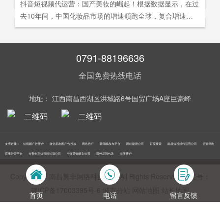
社交分享和算法匹配为，主要传播信道的用户参与共创的新
抖音短视频代运营：国产美妆的崛起！根据数据显示，在过
询。
告及网络营销领域的公司，是国内领先的一站式全网营销推
够打动人心,他们就能爆发出巨大的影响力。以李子柒为例,
型整合营销模式。
去10年间，中国化妆品市场的增速领跑全球，复合增速达9.
广创新型服务平台。主营：蓝V认证，抖音，快手短视频代
李子柒凭借短视频积累了千万粉丝,后在淘宝平台开设店铺,
5%。庞大的市场让国产美妆迅速崛起，其中，完美日记一
运营，抖音，快手开/户推广，企业新闻推广，品牌危机处
店铺上线第*一周只有5款产品,销售额却突破了千万。
直被当成典型案例，创立3年拿下2000万粉丝，估值达到20
理，搜索引擎营销，关键词优化，网站建设，SEO网站优
0亿美元。
0791-88196636
化，SEM竞价优化，小程序制作，网络推广，网络营销，
视频营销，微信朋友圈广告投放，百度竞价位包年推广，VI
全国免费热线电话
设计，LOGO设计，口碑优化，品牌形象设计，获客推广，
网站定制，APP开发，软件制作，网络公关，网站推广，海
地址： 江西南昌西湖区洪城路6号国贸广场A座巨豪峰
外推广，线下媒体广告投放，线下广告牌投放，机场巴士广
告等等业务！在江西更多人选择南昌莫非传媒！
友情链接：
短视频广告开户
微信朋友圈广告投放
网络推广
新闻稿发布平台
网站建设公司
百度搜索
南昌短视频代运营公司
宜春网红
直播带货平台
吉安创意短视频拍摄公司
宁波营销策划公司
温州品牌包装
港股开户
Copyright © 南昌莫非网络科技公司 All Rights Reserved 备案号：
赣ICP备17003395号‍-6
城市分站
网站地图
站长地图
首页
电话
留言反馈