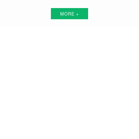
MORE +
衡水短视频代运营解决方案服务商
围绕中小企业"互联网+"的转型升级需求，倾力打造：互联网技术+平台+资源+执
行+数据的全网获客营销服务体系
品牌搭建方案
品牌曝光方案
精准获客方案
搜索关键词霸屏方案
品牌负面公关方案
活动预热/推广方案
私域流量打造方案