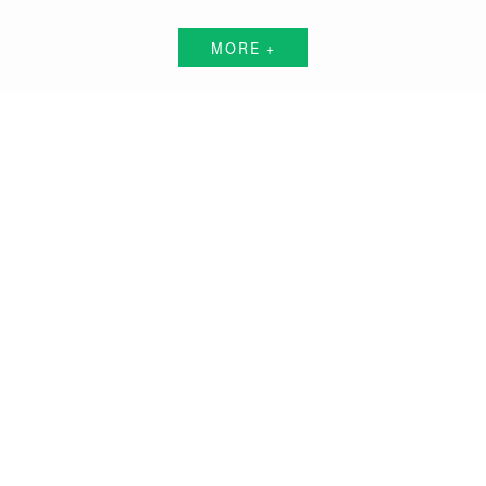
MORE +
海拉尔短视频代运营解决方案服务商
围绕中小企业"互联网+"的转型升级需求，倾力打造：互联网技术+平台+资源+执
行+数据的全网获客营销服务体系
品牌搭建方案
品牌曝光方案
精准获客方案
搜索关键词霸屏方案
品牌负面公关方案
活动预热/推广方案
私域流量打造方案