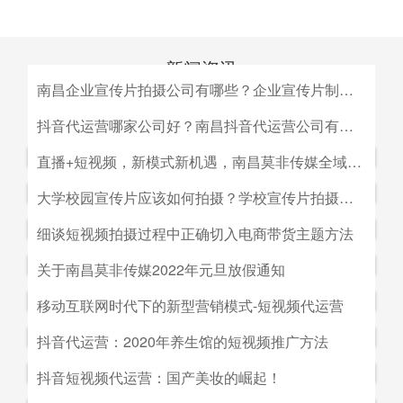
新闻资讯
南昌企业宣传片拍摄公司有哪些？企业宣传片制作公司哪家好
MEDIA INFORMATION
南昌企业宣传片拍摄公司有哪些？企业宣传片制作公司哪家
抖音代运营哪家公司好？南昌抖音代运营公司有哪些？
好？目前很多中小企业的老板觉得自己的企业尚达不到做影
抖音代运营哪家公司好？南昌抖音代运营公司有哪些？抖音
直播+短视频，新模式新机遇，南昌莫非传媒全域营销平台全新低成本精准拓客！
视宣传的规模，似乎企业宣传片是大企业才做得起的东西。
代运营的未来发展前景。抖音代运营的未来发展前景我们如
而事实上，正是因为公司规模小，才需要通过一个企业形象
直播+短视频，新模式新机遇，南昌莫非传媒全域营销平台
大学校园宣传片应该如何拍摄？学校宣传片拍摄出来有哪些作用？
何选择抖音代运营公司呢，首先我们要先了解抖音代运营的
片的包装，给经销商客户等以信心。
全新低成本精准拓客！毫无疑问，近年来5G技术的兴起将
主要工作有哪些，抖音代运营公司会帮助我们做什么，什么
大学校园宣传片应该如何拍摄？学校宣传片拍摄出来有哪些
细谈短视频拍摄过程中正确切入电商带货主题方法
会对市场营销造成深远的影响，引领企业走向下一场变革。
是我们自己做不到的，随着抖音的流行，抖音代运营的发展
作用？ 随着学校毕业季的来临，各大院校的招生工作已开
2G时代，消费者实现了通讯的自由；3G时代，视频通话和
细谈短视频拍摄过程中正确切入电商带货主题方法。短视频
关于南昌莫非传媒2022年元旦放假通知
前景是非常好的。
始陆续的展开，而为了配合更好的招生进行学校文化建设，
移动数据技术的兴起推动了智能手机的发展；到了4G技术
创作者要想形成差异化竞争优势,大致可以从两个方面着手:
都会拍摄一些大学宣传片来吸引更多学生，进而达到校园招
关于南昌莫非传媒2022年元旦放假通知.元旦：1月1日（星
移动互联网时代下的新型营销模式-短视频代运营
的普及，成为了视频流媒体、移动应用和程序化广告发展的
一是创建自己的个人IP品牌,比如李子柒；二是创建代表生
生的目的。那么，大学宣传片如何拍摄呢？有哪些作用？下
期六）至1月3号（星期一）放假，共计三天（无调休），1
主要驱动力。5G时代，信息传输更快、更及时，人们对于
活方式的品牌, 比如“一条”。前者就是基于达人的影响力创
移动互联网时代下的新型营销模式-短视频代运营。创意营
抖音代运营：2020年养生馆的短视频推广方法
面小编就来为大家简单介绍一下。
月4日（星期二）上班。在此期间，如果您有需要我们提供
信息的接收已经从图文时代转向了视听时代，而营销方式也
建品牌,以IP名为品牌名,以达人为 品牌背书,这种模式其实更
销3.0是指，随着移动互联网、产业互联网时代来临，营销
服务的地方可直接在网站留言板块进行留言，上班后，我们
从单一的PC搜索引擎向多媒体、多领域转移，短视频、直
抖音代运营：2020年养生馆的短视频推广方法.南昌莫非文
抖音短视频代运营：国产美妆的崛起！
像粉丝经济。普通用户受短视频内容的吸引 成为达人的粉
的含义发生了新的变化，是以创意表达的内容为连接的、以
会及时回复；如有紧急事项可拨打0791-88196636进行咨
播已然成为当下最热的流量风口。
化传媒有限公司（简称：莫非传媒）是一家专注于互联网广
丝,进而成为产生实际购买行为的用户。实践证明,只要 IP足