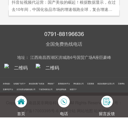
社交分享和算法匹配为，主要传播信道的用户参与共创的新
抖音短视频代运营：国产美妆的崛起！根据数据显示，在过
询。
告及网络营销领域的公司，是国内领先的一站式全网营销推
够打动人心,他们就能爆发出巨大的影响力。以李子柒为例,
型整合营销模式。
去10年间，中国化妆品市场的增速领跑全球，复合增速达9.
广创新型服务平台。主营：蓝V认证，抖音，快手短视频代
李子柒凭借短视频积累了千万粉丝,后在淘宝平台开设店铺,
5%。庞大的市场让国产美妆迅速崛起，其中，完美日记一
运营，抖音，快手开/户推广，企业新闻推广，品牌危机处
店铺上线第*一周只有5款产品,销售额却突破了千万。
直被当成典型案例，创立3年拿下2000万粉丝，估值达到20
理，搜索引擎营销，关键词优化，网站建设，SEO网站优
0亿美元。
0791-88196636
化，SEM竞价优化，小程序制作，网络推广，网络营销，
视频营销，微信朋友圈广告投放，百度竞价位包年推广，VI
全国免费热线电话
设计，LOGO设计，口碑优化，品牌形象设计，获客推广，
网站定制，APP开发，软件制作，网络公关，网站推广，海
地址： 江西南昌西湖区洪城路6号国贸广场A座巨豪峰
外推广，线下媒体广告投放，线下广告牌投放，机场巴士广
告等等业务！在江西更多人选择南昌莫非传媒！
友情链接：
短视频广告开户
微信朋友圈广告投放
网络推广
新闻稿发布平台
网站建设公司
百度搜索
南昌短视频代运营公司
宜春网红
直播带货平台
吉安创意短视频拍摄公司
宁波营销策划公司
温州品牌包装
港股开户
Copyright © 南昌莫非网络科技公司 All Rights Reserved 备案号：
赣ICP备17003395号‍-6
城市分站
网站地图
站长地图
首页
电话
留言反馈