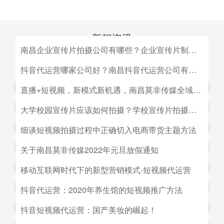
新闻资讯
南昌企业宣传片拍摄公司有哪些？企业宣传片制作公司哪家好
MEDIA INFORMATION
南昌企业宣传片拍摄公司有哪些？企业宣传片制作公司哪家
抖音代运营哪家公司好？南昌抖音代运营公司有哪些？
好？目前很多中小企业的老板觉得自己的企业尚达不到做影
抖音代运营哪家公司好？南昌抖音代运营公司有哪些？抖音
直播+短视频，新模式新机遇，南昌莫非传媒全域营销平台全新低成本精准拓客！
视宣传的规模，似乎企业宣传片是大企业才做得起的东西。
代运营的未来发展前景。抖音代运营的未来发展前景我们如
而事实上，正是因为公司规模小，才需要通过一个企业形象
直播+短视频，新模式新机遇，南昌莫非传媒全域营销平台
大学校园宣传片应该如何拍摄？学校宣传片拍摄出来有哪些作用？
何选择抖音代运营公司呢，首先我们要先了解抖音代运营的
片的包装，给经销商客户等以信心。
全新低成本精准拓客！毫无疑问，近年来5G技术的兴起将
主要工作有哪些，抖音代运营公司会帮助我们做什么，什么
大学校园宣传片应该如何拍摄？学校宣传片拍摄出来有哪些
细谈短视频拍摄过程中正确切入电商带货主题方法
会对市场营销造成深远的影响，引领企业走向下一场变革。
是我们自己做不到的，随着抖音的流行，抖音代运营的发展
作用？ 随着学校毕业季的来临，各大院校的招生工作已开
2G时代，消费者实现了通讯的自由；3G时代，视频通话和
细谈短视频拍摄过程中正确切入电商带货主题方法。短视频
关于南昌莫非传媒2022年元旦放假通知
前景是非常好的。
始陆续的展开，而为了配合更好的招生进行学校文化建设，
移动数据技术的兴起推动了智能手机的发展；到了4G技术
创作者要想形成差异化竞争优势,大致可以从两个方面着手:
都会拍摄一些大学宣传片来吸引更多学生，进而达到校园招
关于南昌莫非传媒2022年元旦放假通知.元旦：1月1日（星
移动互联网时代下的新型营销模式-短视频代运营
的普及，成为了视频流媒体、移动应用和程序化广告发展的
一是创建自己的个人IP品牌,比如李子柒；二是创建代表生
生的目的。那么，大学宣传片如何拍摄呢？有哪些作用？下
期六）至1月3号（星期一）放假，共计三天（无调休），1
主要驱动力。5G时代，信息传输更快、更及时，人们对于
活方式的品牌, 比如“一条”。前者就是基于达人的影响力创
移动互联网时代下的新型营销模式-短视频代运营。创意营
抖音代运营：2020年养生馆的短视频推广方法
面小编就来为大家简单介绍一下。
月4日（星期二）上班。在此期间，如果您有需要我们提供
信息的接收已经从图文时代转向了视听时代，而营销方式也
建品牌,以IP名为品牌名,以达人为 品牌背书,这种模式其实更
销3.0是指，随着移动互联网、产业互联网时代来临，营销
服务的地方可直接在网站留言板块进行留言，上班后，我们
从单一的PC搜索引擎向多媒体、多领域转移，短视频、直
抖音代运营：2020年养生馆的短视频推广方法.南昌莫非文
抖音短视频代运营：国产美妆的崛起！
像粉丝经济。普通用户受短视频内容的吸引 成为达人的粉
的含义发生了新的变化，是以创意表达的内容为连接的、以
会及时回复；如有紧急事项可拨打0791-88196636进行咨
播已然成为当下最热的流量风口。
化传媒有限公司（简称：莫非传媒）是一家专注于互联网广
丝,进而成为产生实际购买行为的用户。实践证明,只要 IP足