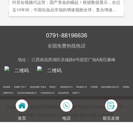
社交分享和算法匹配为，主要传播信道的用户参与共创的新
抖音短视频代运营：国产美妆的崛起！根据数据显示，在过
询。
告及网络营销领域的公司，是国内领先的一站式全网营销推
够打动人心,他们就能爆发出巨大的影响力。以李子柒为例,
型整合营销模式。
去10年间，中国化妆品市场的增速领跑全球，复合增速达9.
广创新型服务平台。主营：蓝V认证，抖音，快手短视频代
李子柒凭借短视频积累了千万粉丝,后在淘宝平台开设店铺,
5%。庞大的市场让国产美妆迅速崛起，其中，完美日记一
运营，抖音，快手开/户推广，企业新闻推广，品牌危机处
店铺上线第*一周只有5款产品,销售额却突破了千万。
直被当成典型案例，创立3年拿下2000万粉丝，估值达到20
理，搜索引擎营销，关键词优化，网站建设，SEO网站优
0亿美元。
0791-88196636
化，SEM竞价优化，小程序制作，网络推广，网络营销，
视频营销，微信朋友圈广告投放，百度竞价位包年推广，VI
全国免费热线电话
设计，LOGO设计，口碑优化，品牌形象设计，获客推广，
网站定制，APP开发，软件制作，网络公关，网站推广，海
地址： 江西南昌西湖区洪城路6号国贸广场A座巨豪峰
外推广，线下媒体广告投放，线下广告牌投放，机场巴士广
告等等业务！在江西更多人选择南昌莫非传媒！
友情链接：
短视频广告开户
微信朋友圈广告投放
网络推广
新闻稿发布平台
网站建设公司
百度搜索
南昌短视频代运营公司
宜春网红
直播带货平台
吉安创意短视频拍摄公司
宁波营销策划公司
温州品牌包装
港股开户
Copyright © 南昌莫非网络科技公司 All Rights Reserved 备案号：
赣ICP备17003395号‍-6
城市分站
网站地图
站长地图
首页
电话
留言反馈