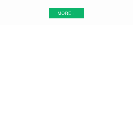
MORE +
高安短视频代运营解决方案服务商
围绕中小企业"互联网+"的转型升级需求，倾力打造：互联网技术+平台+资源+执
行+数据的全网获客营销服务体系
品牌搭建方案
品牌曝光方案
精准获客方案
搜索关键词霸屏方案
品牌负面公关方案
活动预热/推广方案
私域流量打造方案