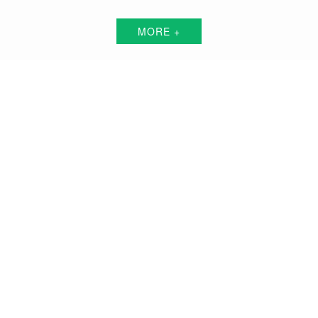
MORE +
峨眉山短视频代运营解决方案服务商
围绕中小企业"互联网+"的转型升级需求，倾力打造：互联网技术+平台+资源+执
行+数据的全网获客营销服务体系
品牌搭建方案
品牌曝光方案
精准获客方案
搜索关键词霸屏方案
品牌负面公关方案
活动预热/推广方案
私域流量打造方案