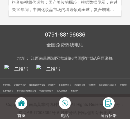
社交分享和算法匹配为，主要传播信道的用户参与共创的新
抖音短视频代运营：国产美妆的崛起！根据数据显示，在过
询。
告及网络营销领域的公司，是国内领先的一站式全网营销推
够打动人心,他们就能爆发出巨大的影响力。以李子柒为例,
型整合营销模式。
去10年间，中国化妆品市场的增速领跑全球，复合增速达9.
广创新型服务平台。主营：蓝V认证，抖音，快手短视频代
李子柒凭借短视频积累了千万粉丝,后在淘宝平台开设店铺,
5%。庞大的市场让国产美妆迅速崛起，其中，完美日记一
运营，抖音，快手开/户推广，企业新闻推广，品牌危机处
店铺上线第*一周只有5款产品,销售额却突破了千万。
直被当成典型案例，创立3年拿下2000万粉丝，估值达到20
理，搜索引擎营销，关键词优化，网站建设，SEO网站优
0亿美元。
0791-88196636
化，SEM竞价优化，小程序制作，网络推广，网络营销，
视频营销，微信朋友圈广告投放，百度竞价位包年推广，VI
全国免费热线电话
设计，LOGO设计，口碑优化，品牌形象设计，获客推广，
网站定制，APP开发，软件制作，网络公关，网站推广，海
地址： 江西南昌西湖区洪城路6号国贸广场A座巨豪峰
外推广，线下媒体广告投放，线下广告牌投放，机场巴士广
告等等业务！在江西更多人选择南昌莫非传媒！
友情链接：
短视频广告开户
微信朋友圈广告投放
网络推广
新闻稿发布平台
网站建设公司
百度搜索
南昌短视频代运营公司
宜春网红
直播带货平台
吉安创意短视频拍摄公司
宁波营销策划公司
温州品牌包装
港股开户
Copyright © 南昌莫非网络科技公司 All Rights Reserved 备案号：
赣ICP备17003395号‍-6
城市分站
网站地图
站长地图
首页
电话
留言反馈