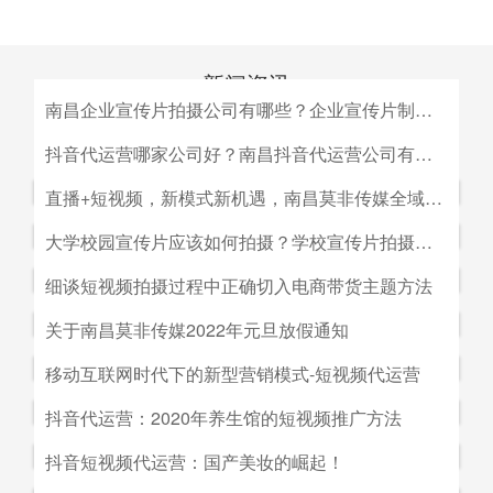
新闻资讯
南昌企业宣传片拍摄公司有哪些？企业宣传片制作公司哪家好
MEDIA INFORMATION
南昌企业宣传片拍摄公司有哪些？企业宣传片制作公司哪家
抖音代运营哪家公司好？南昌抖音代运营公司有哪些？
好？目前很多中小企业的老板觉得自己的企业尚达不到做影
抖音代运营哪家公司好？南昌抖音代运营公司有哪些？抖音
直播+短视频，新模式新机遇，南昌莫非传媒全域营销平台全新低成本精准拓客！
视宣传的规模，似乎企业宣传片是大企业才做得起的东西。
代运营的未来发展前景。抖音代运营的未来发展前景我们如
而事实上，正是因为公司规模小，才需要通过一个企业形象
直播+短视频，新模式新机遇，南昌莫非传媒全域营销平台
大学校园宣传片应该如何拍摄？学校宣传片拍摄出来有哪些作用？
何选择抖音代运营公司呢，首先我们要先了解抖音代运营的
片的包装，给经销商客户等以信心。
全新低成本精准拓客！毫无疑问，近年来5G技术的兴起将
主要工作有哪些，抖音代运营公司会帮助我们做什么，什么
大学校园宣传片应该如何拍摄？学校宣传片拍摄出来有哪些
细谈短视频拍摄过程中正确切入电商带货主题方法
会对市场营销造成深远的影响，引领企业走向下一场变革。
是我们自己做不到的，随着抖音的流行，抖音代运营的发展
作用？ 随着学校毕业季的来临，各大院校的招生工作已开
2G时代，消费者实现了通讯的自由；3G时代，视频通话和
细谈短视频拍摄过程中正确切入电商带货主题方法。短视频
关于南昌莫非传媒2022年元旦放假通知
前景是非常好的。
始陆续的展开，而为了配合更好的招生进行学校文化建设，
移动数据技术的兴起推动了智能手机的发展；到了4G技术
创作者要想形成差异化竞争优势,大致可以从两个方面着手:
都会拍摄一些大学宣传片来吸引更多学生，进而达到校园招
关于南昌莫非传媒2022年元旦放假通知.元旦：1月1日（星
移动互联网时代下的新型营销模式-短视频代运营
的普及，成为了视频流媒体、移动应用和程序化广告发展的
一是创建自己的个人IP品牌,比如李子柒；二是创建代表生
生的目的。那么，大学宣传片如何拍摄呢？有哪些作用？下
期六）至1月3号（星期一）放假，共计三天（无调休），1
主要驱动力。5G时代，信息传输更快、更及时，人们对于
活方式的品牌, 比如“一条”。前者就是基于达人的影响力创
移动互联网时代下的新型营销模式-短视频代运营。创意营
抖音代运营：2020年养生馆的短视频推广方法
面小编就来为大家简单介绍一下。
月4日（星期二）上班。在此期间，如果您有需要我们提供
信息的接收已经从图文时代转向了视听时代，而营销方式也
建品牌,以IP名为品牌名,以达人为 品牌背书,这种模式其实更
销3.0是指，随着移动互联网、产业互联网时代来临，营销
服务的地方可直接在网站留言板块进行留言，上班后，我们
从单一的PC搜索引擎向多媒体、多领域转移，短视频、直
抖音代运营：2020年养生馆的短视频推广方法.南昌莫非文
抖音短视频代运营：国产美妆的崛起！
像粉丝经济。普通用户受短视频内容的吸引 成为达人的粉
的含义发生了新的变化，是以创意表达的内容为连接的、以
会及时回复；如有紧急事项可拨打0791-88196636进行咨
播已然成为当下最热的流量风口。
化传媒有限公司（简称：莫非传媒）是一家专注于互联网广
丝,进而成为产生实际购买行为的用户。实践证明,只要 IP足