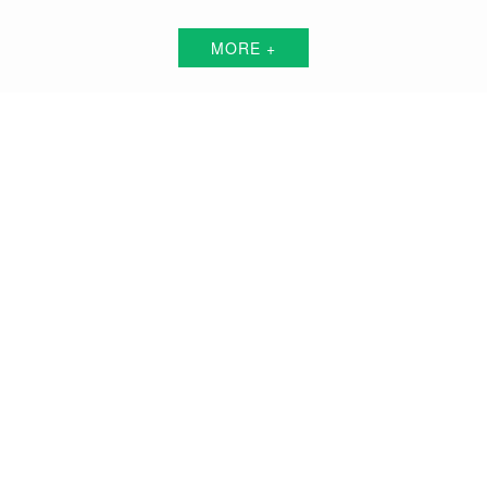
MORE +
东营短视频代运营解决方案服务商
围绕中小企业"互联网+"的转型升级需求，倾力打造：互联网技术+平台+资源+执
行+数据的全网获客营销服务体系
品牌搭建方案
品牌曝光方案
精准获客方案
搜索关键词霸屏方案
品牌负面公关方案
活动预热/推广方案
私域流量打造方案