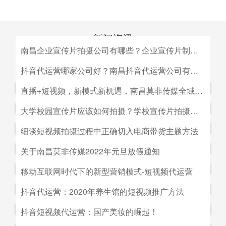
新闻资讯
南昌企业宣传片拍摄公司有哪些？企业宣传片制作公司哪家好
MEDIA INFORMATION
南昌企业宣传片拍摄公司有哪些？企业宣传片制作公司哪家
抖音代运营哪家公司好？南昌抖音代运营公司有哪些？
好？目前很多中小企业的老板觉得自己的企业尚达不到做影
抖音代运营哪家公司好？南昌抖音代运营公司有哪些？抖音
直播+短视频，新模式新机遇，南昌莫非传媒全域营销平台全新低成本精准拓客！
视宣传的规模，似乎企业宣传片是大企业才做得起的东西。
代运营的未来发展前景。抖音代运营的未来发展前景我们如
而事实上，正是因为公司规模小，才需要通过一个企业形象
直播+短视频，新模式新机遇，南昌莫非传媒全域营销平台
大学校园宣传片应该如何拍摄？学校宣传片拍摄出来有哪些作用？
何选择抖音代运营公司呢，首先我们要先了解抖音代运营的
片的包装，给经销商客户等以信心。
全新低成本精准拓客！毫无疑问，近年来5G技术的兴起将
主要工作有哪些，抖音代运营公司会帮助我们做什么，什么
大学校园宣传片应该如何拍摄？学校宣传片拍摄出来有哪些
细谈短视频拍摄过程中正确切入电商带货主题方法
会对市场营销造成深远的影响，引领企业走向下一场变革。
是我们自己做不到的，随着抖音的流行，抖音代运营的发展
作用？ 随着学校毕业季的来临，各大院校的招生工作已开
2G时代，消费者实现了通讯的自由；3G时代，视频通话和
细谈短视频拍摄过程中正确切入电商带货主题方法。短视频
关于南昌莫非传媒2022年元旦放假通知
前景是非常好的。
始陆续的展开，而为了配合更好的招生进行学校文化建设，
移动数据技术的兴起推动了智能手机的发展；到了4G技术
创作者要想形成差异化竞争优势,大致可以从两个方面着手:
都会拍摄一些大学宣传片来吸引更多学生，进而达到校园招
关于南昌莫非传媒2022年元旦放假通知.元旦：1月1日（星
移动互联网时代下的新型营销模式-短视频代运营
的普及，成为了视频流媒体、移动应用和程序化广告发展的
一是创建自己的个人IP品牌,比如李子柒；二是创建代表生
生的目的。那么，大学宣传片如何拍摄呢？有哪些作用？下
期六）至1月3号（星期一）放假，共计三天（无调休），1
主要驱动力。5G时代，信息传输更快、更及时，人们对于
活方式的品牌, 比如“一条”。前者就是基于达人的影响力创
移动互联网时代下的新型营销模式-短视频代运营。创意营
抖音代运营：2020年养生馆的短视频推广方法
面小编就来为大家简单介绍一下。
月4日（星期二）上班。在此期间，如果您有需要我们提供
信息的接收已经从图文时代转向了视听时代，而营销方式也
建品牌,以IP名为品牌名,以达人为 品牌背书,这种模式其实更
销3.0是指，随着移动互联网、产业互联网时代来临，营销
服务的地方可直接在网站留言板块进行留言，上班后，我们
从单一的PC搜索引擎向多媒体、多领域转移，短视频、直
抖音代运营：2020年养生馆的短视频推广方法.南昌莫非文
抖音短视频代运营：国产美妆的崛起！
像粉丝经济。普通用户受短视频内容的吸引 成为达人的粉
的含义发生了新的变化，是以创意表达的内容为连接的、以
会及时回复；如有紧急事项可拨打0791-88196636进行咨
播已然成为当下最热的流量风口。
化传媒有限公司（简称：莫非传媒）是一家专注于互联网广
丝,进而成为产生实际购买行为的用户。实践证明,只要 IP足