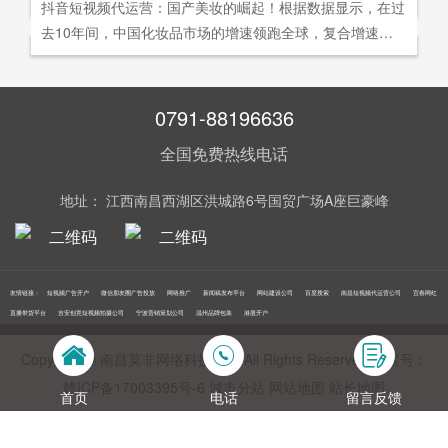
社交分享和算法匹配为，主要传播信道的用户参与共创的新
抖音短视频代运营：国产美妆的崛起！根据数据显示，在过
询。
告及网络营销领域的公司，是国内领先的一站式全网营销推
够打动人心,他们就能爆发出巨大的影响力。以李子柒为例,
型整合营销模式。
去10年间，中国化妆品市场的增速领跑全球，复合增速达9.
广创新型服务平台。主营：蓝V认证，抖音，快手短视频代
李子柒凭借短视频积累了千万粉丝,后在淘宝平台开设店铺,
5%。庞大的市场让国产美妆迅速崛起，其中，完美日记一
运营，抖音，快手开/户推广，企业新闻推广，品牌危机处
店铺上线第*一周只有5款产品,销售额却突破了千万。
直被当成典型案例，创立3年拿下2000万粉丝，估值达到20
理，搜索引擎营销，关键词优化，网站建设，SEO网站优
0亿美元。
0791-88196636
化，SEM竞价优化，小程序制作，网络推广，网络营销，
视频营销，微信朋友圈广告投放，百度竞价位包年推广，VI
全国免费热线电话
设计，LOGO设计，口碑优化，品牌形象设计，获客推广，
网站定制，APP开发，软件制作，网络公关，网站推广，海
地址： 江西南昌西湖区洪城路6号国贸广场A座巨豪峰
外推广，线下媒体广告投放，线下广告牌投放，机场巴士广
告等等业务！在江西更多人选择南昌莫非传媒！
友情链接：
短视频广告开户
微信朋友圈广告投放
网络推广
新闻稿发布平台
网站建设公司
百度搜索
南昌短视频代运营公司
宜春网红
直播带货平台
吉安创意短视频拍摄公司
宁波营销策划公司
温州品牌包装
港股开户
Copyright © 南昌莫非网络科技公司 All Rights Reserved 备案号：
赣ICP备17003395号‍-6
城市分站
网站地图
站长地图
首页
电话
留言反馈