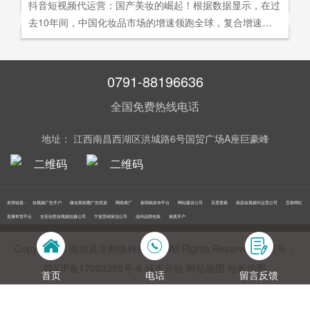
社交分享和算法匹配为，主要传播信道的用户参与共创的新
抖音短视频代运营：国产美妆的崛起！根据数据显示，在过
询。
告及网络营销领域的公司，是国内领先的一站式全网营销推
够打动人心,他们就能爆发出巨大的影响力。以李子柒为例,
型整合营销模式。
去10年间，中国化妆品市场的增速领跑全球，复合增速达9.
广创新型服务平台。主营：蓝V认证，抖音，快手短视频代
李子柒凭借短视频积累了千万粉丝,后在淘宝平台开设店铺,
5%。庞大的市场让国产美妆迅速崛起，其中，完美日记一
运营，抖音，快手开/户推广，企业新闻推广，品牌危机处
店铺上线第*一周只有5款产品,销售额却突破了千万。
直被当成典型案例，创立3年拿下2000万粉丝，估值达到20
理，搜索引擎营销，关键词优化，网站建设，SEO网站优
0亿美元。
0791-88196636
化，SEM竞价优化，小程序制作，网络推广，网络营销，
视频营销，微信朋友圈广告投放，百度竞价位包年推广，VI
全国免费热线电话
设计，LOGO设计，口碑优化，品牌形象设计，获客推广，
网站定制，APP开发，软件制作，网络公关，网站推广，海
地址： 江西南昌西湖区洪城路6号国贸广场A座巨豪峰
外推广，线下媒体广告投放，线下广告牌投放，机场巴士广
告等等业务！在江西更多人选择南昌莫非传媒！
友情链接：
短视频广告开户
微信朋友圈广告投放
网络推广
新闻稿发布平台
网站建设公司
百度搜索
南昌短视频代运营公司
宜春网红
直播带货平台
吉安创意短视频拍摄公司
宁波营销策划公司
温州品牌包装
港股开户
Copyright © 南昌莫非网络科技公司 All Rights Reserved 备案号：
赣ICP备17003395号‍-6
城市分站
网站地图
站长地图
首页
电话
留言反馈