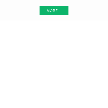
MORE +
北海短视频代运营解决方案服务商
围绕中小企业"互联网+"的转型升级需求，倾力打造：互联网技术+平台+资源+执
行+数据的全网获客营销服务体系
品牌搭建方案
品牌曝光方案
精准获客方案
搜索关键词霸屏方案
品牌负面公关方案
活动预热/推广方案
私域流量打造方案