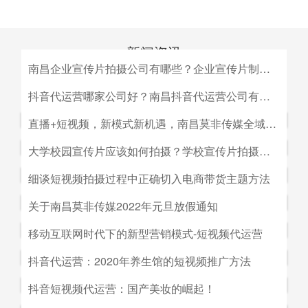
新闻资讯
南昌企业宣传片拍摄公司有哪些？企业宣传片制作公司哪家好
MEDIA INFORMATION
南昌企业宣传片拍摄公司有哪些？企业宣传片制作公司哪家
抖音代运营哪家公司好？南昌抖音代运营公司有哪些？
好？目前很多中小企业的老板觉得自己的企业尚达不到做影
抖音代运营哪家公司好？南昌抖音代运营公司有哪些？抖音
直播+短视频，新模式新机遇，南昌莫非传媒全域营销平台全新低成本精准拓客！
视宣传的规模，似乎企业宣传片是大企业才做得起的东西。
代运营的未来发展前景。抖音代运营的未来发展前景我们如
而事实上，正是因为公司规模小，才需要通过一个企业形象
直播+短视频，新模式新机遇，南昌莫非传媒全域营销平台
大学校园宣传片应该如何拍摄？学校宣传片拍摄出来有哪些作用？
何选择抖音代运营公司呢，首先我们要先了解抖音代运营的
片的包装，给经销商客户等以信心。
全新低成本精准拓客！毫无疑问，近年来5G技术的兴起将
主要工作有哪些，抖音代运营公司会帮助我们做什么，什么
大学校园宣传片应该如何拍摄？学校宣传片拍摄出来有哪些
细谈短视频拍摄过程中正确切入电商带货主题方法
会对市场营销造成深远的影响，引领企业走向下一场变革。
是我们自己做不到的，随着抖音的流行，抖音代运营的发展
作用？ 随着学校毕业季的来临，各大院校的招生工作已开
2G时代，消费者实现了通讯的自由；3G时代，视频通话和
细谈短视频拍摄过程中正确切入电商带货主题方法。短视频
关于南昌莫非传媒2022年元旦放假通知
前景是非常好的。
始陆续的展开，而为了配合更好的招生进行学校文化建设，
移动数据技术的兴起推动了智能手机的发展；到了4G技术
创作者要想形成差异化竞争优势,大致可以从两个方面着手:
都会拍摄一些大学宣传片来吸引更多学生，进而达到校园招
关于南昌莫非传媒2022年元旦放假通知.元旦：1月1日（星
移动互联网时代下的新型营销模式-短视频代运营
的普及，成为了视频流媒体、移动应用和程序化广告发展的
一是创建自己的个人IP品牌,比如李子柒；二是创建代表生
生的目的。那么，大学宣传片如何拍摄呢？有哪些作用？下
期六）至1月3号（星期一）放假，共计三天（无调休），1
主要驱动力。5G时代，信息传输更快、更及时，人们对于
活方式的品牌, 比如“一条”。前者就是基于达人的影响力创
移动互联网时代下的新型营销模式-短视频代运营。创意营
抖音代运营：2020年养生馆的短视频推广方法
面小编就来为大家简单介绍一下。
月4日（星期二）上班。在此期间，如果您有需要我们提供
信息的接收已经从图文时代转向了视听时代，而营销方式也
建品牌,以IP名为品牌名,以达人为 品牌背书,这种模式其实更
销3.0是指，随着移动互联网、产业互联网时代来临，营销
服务的地方可直接在网站留言板块进行留言，上班后，我们
从单一的PC搜索引擎向多媒体、多领域转移，短视频、直
抖音代运营：2020年养生馆的短视频推广方法.南昌莫非文
抖音短视频代运营：国产美妆的崛起！
像粉丝经济。普通用户受短视频内容的吸引 成为达人的粉
的含义发生了新的变化，是以创意表达的内容为连接的、以
会及时回复；如有紧急事项可拨打0791-88196636进行咨
播已然成为当下最热的流量风口。
化传媒有限公司（简称：莫非传媒）是一家专注于互联网广
丝,进而成为产生实际购买行为的用户。实践证明,只要 IP足