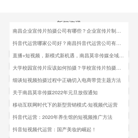
新闻资讯
南昌企业宣传片拍摄公司有哪些？企业宣传片制作公司哪家好
MEDIA INFORMATION
南昌企业宣传片拍摄公司有哪些？企业宣传片制作公司哪家
抖音代运营哪家公司好？南昌抖音代运营公司有哪些？
好？目前很多中小企业的老板觉得自己的企业尚达不到做影
抖音代运营哪家公司好？南昌抖音代运营公司有哪些？抖音
直播+短视频，新模式新机遇，南昌莫非传媒全域营销平台全新低成本精准拓客！
视宣传的规模，似乎企业宣传片是大企业才做得起的东西。
代运营的未来发展前景。抖音代运营的未来发展前景我们如
而事实上，正是因为公司规模小，才需要通过一个企业形象
直播+短视频，新模式新机遇，南昌莫非传媒全域营销平台
大学校园宣传片应该如何拍摄？学校宣传片拍摄出来有哪些作用？
何选择抖音代运营公司呢，首先我们要先了解抖音代运营的
片的包装，给经销商客户等以信心。
全新低成本精准拓客！毫无疑问，近年来5G技术的兴起将
主要工作有哪些，抖音代运营公司会帮助我们做什么，什么
大学校园宣传片应该如何拍摄？学校宣传片拍摄出来有哪些
细谈短视频拍摄过程中正确切入电商带货主题方法
会对市场营销造成深远的影响，引领企业走向下一场变革。
是我们自己做不到的，随着抖音的流行，抖音代运营的发展
作用？ 随着学校毕业季的来临，各大院校的招生工作已开
2G时代，消费者实现了通讯的自由；3G时代，视频通话和
细谈短视频拍摄过程中正确切入电商带货主题方法。短视频
关于南昌莫非传媒2022年元旦放假通知
前景是非常好的。
始陆续的展开，而为了配合更好的招生进行学校文化建设，
移动数据技术的兴起推动了智能手机的发展；到了4G技术
创作者要想形成差异化竞争优势,大致可以从两个方面着手:
都会拍摄一些大学宣传片来吸引更多学生，进而达到校园招
关于南昌莫非传媒2022年元旦放假通知.元旦：1月1日（星
移动互联网时代下的新型营销模式-短视频代运营
的普及，成为了视频流媒体、移动应用和程序化广告发展的
一是创建自己的个人IP品牌,比如李子柒；二是创建代表生
生的目的。那么，大学宣传片如何拍摄呢？有哪些作用？下
期六）至1月3号（星期一）放假，共计三天（无调休），1
主要驱动力。5G时代，信息传输更快、更及时，人们对于
活方式的品牌, 比如“一条”。前者就是基于达人的影响力创
移动互联网时代下的新型营销模式-短视频代运营。创意营
抖音代运营：2020年养生馆的短视频推广方法
面小编就来为大家简单介绍一下。
月4日（星期二）上班。在此期间，如果您有需要我们提供
信息的接收已经从图文时代转向了视听时代，而营销方式也
建品牌,以IP名为品牌名,以达人为 品牌背书,这种模式其实更
销3.0是指，随着移动互联网、产业互联网时代来临，营销
服务的地方可直接在网站留言板块进行留言，上班后，我们
从单一的PC搜索引擎向多媒体、多领域转移，短视频、直
抖音代运营：2020年养生馆的短视频推广方法.南昌莫非文
抖音短视频代运营：国产美妆的崛起！
像粉丝经济。普通用户受短视频内容的吸引 成为达人的粉
的含义发生了新的变化，是以创意表达的内容为连接的、以
会及时回复；如有紧急事项可拨打0791-88196636进行咨
播已然成为当下最热的流量风口。
化传媒有限公司（简称：莫非传媒）是一家专注于互联网广
丝,进而成为产生实际购买行为的用户。实践证明,只要 IP足