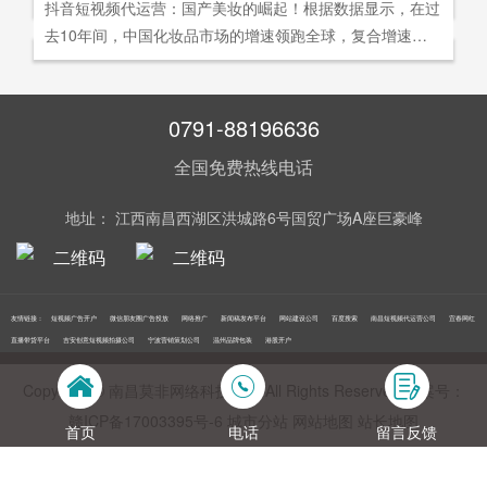
社交分享和算法匹配为，主要传播信道的用户参与共创的新
抖音短视频代运营：国产美妆的崛起！根据数据显示，在过
询。
告及网络营销领域的公司，是国内领先的一站式全网营销推
够打动人心,他们就能爆发出巨大的影响力。以李子柒为例,
型整合营销模式。
去10年间，中国化妆品市场的增速领跑全球，复合增速达9.
广创新型服务平台。主营：蓝V认证，抖音，快手短视频代
李子柒凭借短视频积累了千万粉丝,后在淘宝平台开设店铺,
5%。庞大的市场让国产美妆迅速崛起，其中，完美日记一
运营，抖音，快手开/户推广，企业新闻推广，品牌危机处
店铺上线第*一周只有5款产品,销售额却突破了千万。
直被当成典型案例，创立3年拿下2000万粉丝，估值达到20
理，搜索引擎营销，关键词优化，网站建设，SEO网站优
0亿美元。
0791-88196636
化，SEM竞价优化，小程序制作，网络推广，网络营销，
视频营销，微信朋友圈广告投放，百度竞价位包年推广，VI
全国免费热线电话
设计，LOGO设计，口碑优化，品牌形象设计，获客推广，
网站定制，APP开发，软件制作，网络公关，网站推广，海
地址： 江西南昌西湖区洪城路6号国贸广场A座巨豪峰
外推广，线下媒体广告投放，线下广告牌投放，机场巴士广
告等等业务！在江西更多人选择南昌莫非传媒！
友情链接：
短视频广告开户
微信朋友圈广告投放
网络推广
新闻稿发布平台
网站建设公司
百度搜索
南昌短视频代运营公司
宜春网红
直播带货平台
吉安创意短视频拍摄公司
宁波营销策划公司
温州品牌包装
港股开户
Copyright © 南昌莫非网络科技公司 All Rights Reserved 备案号：
赣ICP备17003395号‍-6
城市分站
网站地图
站长地图
首页
电话
留言反馈