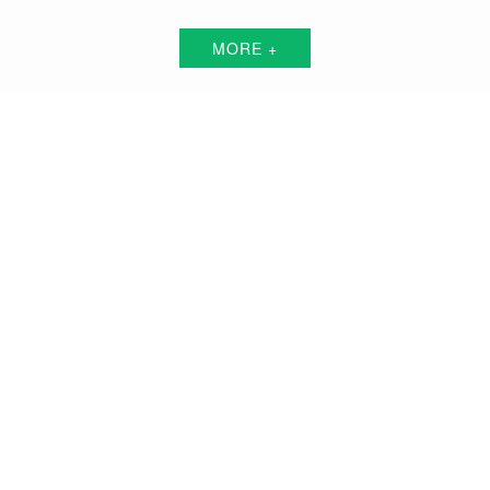
MORE +
安康短视频代运营解决方案服务商
围绕中小企业"互联网+"的转型升级需求，倾力打造：互联网技术+平台+资源+执
行+数据的全网获客营销服务体系
品牌搭建方案
品牌曝光方案
精准获客方案
搜索关键词霸屏方案
品牌负面公关方案
活动预热/推广方案
私域流量打造方案