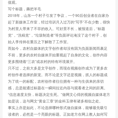
值观。
写个标题，薅把羊毛
2018年，山东一个村子引发了争议，一个90后创业者在自家办
起了新媒体工作室，经过培训月入过万的“写手”不在少数，很快
为村里人带来了不菲的收入。可好景不长，被报道后，“标题
党”，“洗稿党”，“垃圾制造者”等负面评论淹没了这个村子，创
始人李传帅在重压之下解散了工作室。
而如今，农村自媒体的文字创作者却没有因为负面新闻而裹足
不前，更多的农村自媒体开始重视起了自身的文化，创作内容
更多围绕着“三农”或农村的特有环境展开。
只不过，之前大多是文字创作，而现在视频创作成为了更多农
村创作者选择的新宠。而不论是文字还是视频，抓人的标题成
为了统一的标配，农村创作者往往拥有一种与生俱来的亲切
感，总是能通过标题在一瞬间拉近内容与观看者之间的距离。
“信息速度太快，标题决定生死。”做网文心得的视频自媒体老方
如是说，这与网文“黄金三章”的金科玉律有诸多相似之处。
事实上亦是如此，不论选择哪种形式做自媒体，能够最先吸引
读者的，必然是一个亮眼的标题。正如老方在网上教人如何写