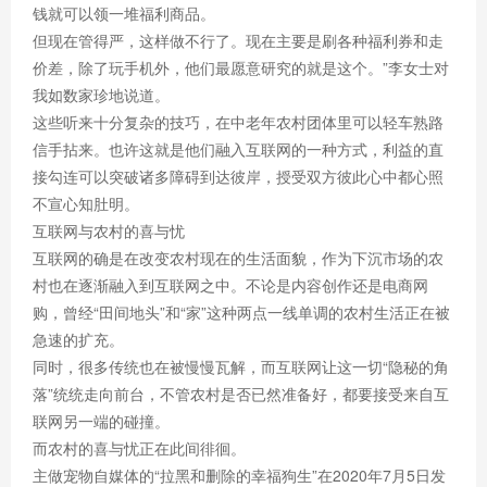
钱就可以领一堆福利商品。
但现在管得严，这样做不行了。现在主要是刷各种福利券和走
价差，除了玩手机外，他们最愿意研究的就是这个。”李女士对
我如数家珍地说道。
这些听来十分复杂的技巧，在中老年农村团体里可以轻车熟路
信手拈来。也许这就是他们融入互联网的一种方式，利益的直
接勾连可以突破诸多障碍到达彼岸，授受双方彼此心中都心照
不宣心知肚明。
互联网与农村的喜与忧
互联网的确是在改变农村现在的生活面貌，作为下沉市场的农
村也在逐渐融入到互联网之中。不论是内容创作还是电商网
购，曾经“田间地头”和“家”这种两点一线单调的农村生活正在被
急速的扩充。
同时，很多传统也在被慢慢瓦解，而互联网让这一切“隐秘的角
落”统统走向前台，不管农村是否已然准备好，都要接受来自互
联网另一端的碰撞。
而农村的喜与忧正在此间徘徊。
主做宠物自媒体的“拉黑和删除的幸福狗生”在2020年7月5日发