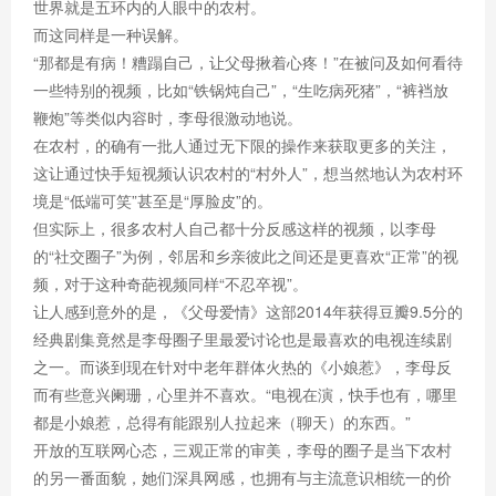
世界就是五环内的人眼中的农村。
而这同样是一种误解。
“那都是有病！糟蹋自己，让父母揪着心疼！”在被问及如何看待
一些特别的视频，比如“铁锅炖自己”，“生吃病死猪”，“裤裆放
鞭炮”等类似内容时，李母很激动地说。
在农村，的确有一批人通过无下限的操作来获取更多的关注，
这让通过快手短视频认识农村的“村外人”，想当然地认为农村环
境是“低端可笑”甚至是“厚脸皮”的。
但实际上，很多农村人自己都十分反感这样的视频，以李母
的“社交圈子”为例，邻居和乡亲彼此之间还是更喜欢“正常”的视
频，对于这种奇葩视频同样“不忍卒视”。
让人感到意外的是，《父母爱情》这部2014年获得豆瓣9.5分的
经典剧集竟然是李母圈子里最爱讨论也是最喜欢的电视连续剧
之一。而谈到现在针对中老年群体火热的《小娘惹》，李母反
而有些意兴阑珊，心里并不喜欢。“电视在演，快手也有，哪里
都是小娘惹，总得有能跟别人拉起来（聊天）的东西。”
开放的互联网心态，三观正常的审美，李母的圈子是当下农村
的另一番面貌，她们深具网感，也拥有与主流意识相统一的价