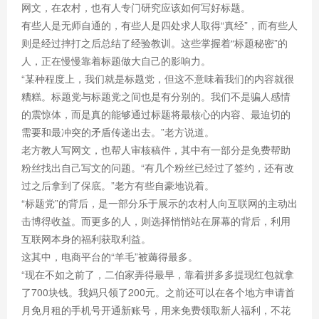
网文，在农村，也有人专门研究应该如何写好标题。
有些人是无师自通的，有些人是四处求人取得“真经”，而有些人
则是经过摔打之后总结了经验教训。这些掌握着“标题秘密”的
人，正在慢慢靠着标题做大自己的影响力。
“某种程度上，我们就是标题党，但这不意味着我们的内容就很
糟糕。标题党与标题党之间也是有分别的。我们不是骗人感情
的震惊体，而是真的能够通过标题将最核心的内容、最迫切的
需要和最冲突的矛盾传递出去。”老方说道。
老方教人写网文，也帮人审核稿件，其中有一部分是免费帮助
粉丝找出自己写文的问题。“有几个粉丝已经过了签约，还有改
过之后拿到了保底。”老方有些自豪地说着。
“标题党”的背后，是一部分乐于展示的农村人向互联网的主动出
击博得收益。而更多的人，则选择悄悄站在屏幕的背后，利用
互联网本身的福利获取利益。
这其中，电商平台的“羊毛”被薅得最多。
“现在不如之前了，二伯家弄得最早，靠着拼多多提现红包就拿
了700块钱。我妈只领了200元。之前还可以在各个地方申请首
月免月租的手机号开通新账号，用来免费领取新人福利，不花