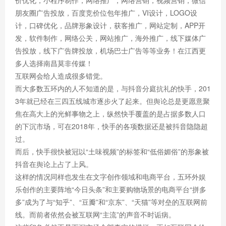
价优化，小程序制作，网络推广，网络营销，视频营销，微信
朋友圈广告投放，百度竞价位包年推广，VI设计，LOGO设
计，口碑优化，品牌形象设计，获客推广，网站定制，APP开
发，软件制作，网络公关，网站推广，海外推广，线下媒体广
告投放，线下广告牌投放，机场巴士广告等等业务！在江西更
多人选择南昌莫非传媒！
互联网会给人造成很多错觉。
而大多数五环内的人不知道的是，与抖音分庭抗礼的快手，201
3年就已经在三四五线城市逐步火了起来。但舆论总是更愿意聚
焦在高大上的光鲜事物之上，纵然快手覆盖的是占据多数人口
的下沉市场，可在2018年，快手的各项数据还是被抖音隐隐超
过。
而后，快手很快被冠以“土味视频”的标签和“低俗媚俗”的形象被
抖音在舆论上占了上风。
这样的情况同样也发生在文字创作领域和电商平台，五环外娱
乐创作的主要阵地“今日头条”和主要购物场景的电商平台“拼多
多”成为了与“知乎”、“豆瓣”和“京东”、“天猫”等对垒的互联网前
线。而前者依然会被互联网“主流”的声音不时诟病。