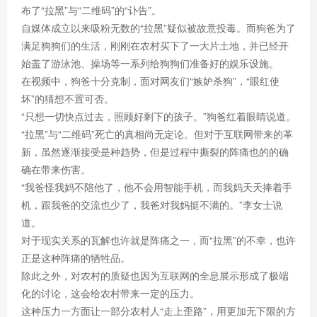
布了“拉黑”与“二维码”的“讣告”。
自媒体成立以来吸粉无数的“拉黑”疑似被故意投毒。而狗爸为了
满足狗狗们的生活，刚刚在农村买下了一大片土地，并已经开
始盖了游泳池、操场等一系列给狗狗们准备好的娱乐设施。
在视频中，狗爸十分克制，面对网友们“嫉妒杀狗”，“眼红使
坏”的猜想不置可否。
“只想一切快点过去，照顾好剩下的孩子。”狗爸红着眼睛说道。
“拉黑”与“二维码”死亡的真相尚无定论。但对于互联网带来的革
新，虽然逐渐接受是种趋势，但是过程中撕裂的阵痛也的的确
确在带来伤害。
“我爸怪我妈不陪他了，他不会用智能手机，而我妈天天捧着手
机，跟我爸的交流也少了，我爸对我妈挺不满的。”李女士说
道。
对于现实关系的瓦解也许就是阵痛之一，而“拉黑”的不幸，也许
正是这种阵痛的牺牲品。
除此之外，对农村的质疑也因为互联网的全息展示形成了极端
化的讨论，这会给农村带来一定的压力。
这种压力一方面让一部分农村人“走上歪路”，用更加无下限的方