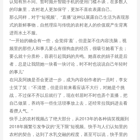
认知有所不同。暂时抛开智能手机的使用门槛不谈，在多数人
的印象里，农村老人更加保守，更加不喜欢表露自己。
那么同样，对于“短视频”、“直播”这种以展露自己生活为表现形
式的新鲜事物，自然理应与传统的农村老人的价值观产生背离
进而水土不服。
“一开始的确会有一些，会觉得‘羞’，但是架不住内容洗脑，视
频里的那些人和事儿要么有很狗血的经历，很吸引她看下去；
要么就十分质朴，容易引起我妈的共鸣。她喜欢的娟子就是后
者，总是让我陪她一块看一块讨论，时不时也说说自己年轻时
的事儿”
在问及阿姨是否会更进一步，成为内容创作者的一员时，李女
士笑了笑：“不清楚，但是目前来看应该不大行，对她是个挑
战，不过保不齐以后就行了，现在邻居时不时也弄个直播，把
自己做菜，养鸡等一些生活琐事放上去，还经常拉我妈进去看
看攒人气。”
快手上的农村视频占了绝大部分，从2013年的各种搞笑视频到
2018年频繁引发争议的“无下限”短视频。快手与人们认知里的
农村的契合，达到了水乳交融的程度，甚至可以说，快手里的