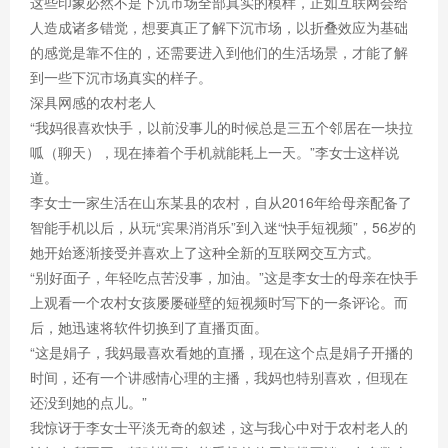
这些印象必然不是下沉市场全部真实的模样，正如互联网会给
人造成诸多错觉，想要真正了解下沉市场，以折叠效应为基础
的感觉是靠不住的，还需要进入到他们的生活场景，才能了解
到一些下沉市场真实的样子。
深具网感的农村老人
“我妈很喜欢快手，以前没事儿的时候总是三五个邻居在一块拉
呱（聊天），现在捧着个手机就能耗上一天。”李女士这样说
道。
李女士一家生活在山东某县的农村，自从2016年给母亲配备了
智能手机以后，从玩“宾果消消乐”到入迷“快手短视频”，56岁的
她开始逐渐接受并喜欢上了这种全新的互联网交互方式。
“别好面子，年轻吃点苦没事，加油。”这是李女士的母亲在快手
上观看一个农村女孩屡屡碰壁的短视频时写下的一条评论。而
后，她迅速将软件切换到了直播页面。
“这是娟子，我妈最喜欢看她的直播，现在这个点是娟子开播的
时间，还有一个讲感情心理的主播，我妈也特别喜欢，但现在
还没到她的点儿。”
我惊讶于李女士平淡无奇的叙述，这与我心中对于农村老人的