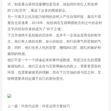
式，制造看点获得流量哪怕是骂名，就如同抖音红人郭老师
的“口吐芬芳”，熏染了众多的围观群众。
另一方面又让抗压能力较弱的农村人产生自我怀疑，最后不堪
重负仓皇逃离，2018年，纷纷倒在互联网唇枪舌剑之中的农村
文字内容创作者就成为了“剑下之魂”。
下沉市场绝不是刻板的旧农村，也并不一定就会是商业的救市
主。他们有人格的光辉，奋斗的励志，前行的勇气和坚韧的气
质；同时，他们也有人性的贪婪，懒惰的幻想，眼红的嫉妒和
脆弱的情感。
他们不是一个一个拼凑起来的事件或数据，而是活生生的需要
被感知的人，他们正走在与互联网融合的路上，需要更宽容的
环境，也需要被接受的理解。而在下沉市场的喜与忧之间，互
联网需要承担起属于自己的那份责任。
上一篇：抖音代运营：抖音运营方案技巧