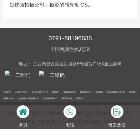
短视频拍摄公司：摄影的感光度IOS...
0791-88196636
全国免费热线电话
地址： 江西南昌西湖区洪城路6号国贸广场A座巨豪峰
友情链接：
短视频广告开户
微信朋友圈广告投放
网络推广
新闻稿发布平台
网站建设公司
百度搜索
南昌短视频代运营公司
宜春网红
直播带货平台
吉安创意短视频拍摄公司
宁波营销策划公司
温州品牌包装
港股开户
Copyright © 南昌莫非网络科技公司 All Rights Reserved 备案号：
赣ICP备17003395号‍-6
城市分站
网站地图
站长地图
首页
电话
留言反馈