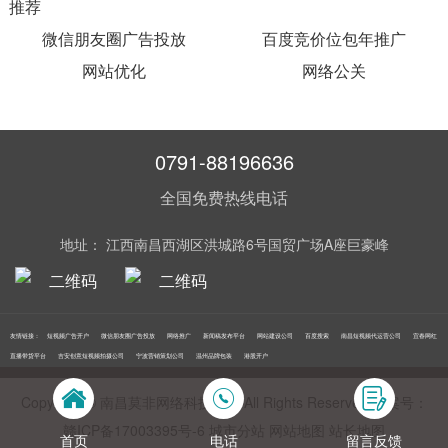
推荐
微信朋友圈广告投放
百度竞价位包年推广
网站优化
网络公关
0791-88196636
全国免费热线电话
地址： 江西南昌西湖区洪城路6号国贸广场A座巨豪峰
友情链接：
短视频广告开户
微信朋友圈广告投放
网络推广
新闻稿发布平台
网站建设公司
百度搜索
南昌短视频代运营公司
宜春网红
直播带货平台
吉安创意短视频拍摄公司
宁波营销策划公司
温州品牌包装
港股开户
Copyright © 南昌莫非网络科技公司 All Rights Reserved 备案号：
赣ICP备17003395号‍-6
城市分站
网站地图
站长地图
首页
电话
留言反馈