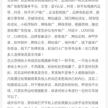
互联网广告及网络营销领域的公司，是国内的一站式全网营销
推广创新型服务平台。主营：蓝V认证，抖音，快手短视频代运
营，抖音，快手开/户推广，企业新闻推广，品牌危机处理，搜
索引擎营销，关键词优化，网站建设，SEO网站优化，SEM竞
价优化，小程序制作，网络推广，网络营销，视频营销，微信
朋友圈广告投放，百度竞价位包年推广，VI设计，LOGO设
计，口碑优化，品牌形象设计，获客推广，网站定制，APP开
发，软件制作，网络公关，网站推广，海外推广，线下媒体广
告投放，线下广告牌投放，机场巴士广告等等业务！在江西更
多人选择南昌莫非传媒！
怎么营销哈士奇搞笑短视频账号呢？一部手机、一只哈士奇或
者哈士奇公仔，不用露脸，轻轻松松把钱赚了。是不是特别美
好。其实这样的事真是存在，养宠物不是每个人都能做到的，
只能通过短视频观看其他人的动态来慰藉自己的内心。况且二
哈颜值这么高，对于吸粉来说，真的是轻轻松松。即使你不出
境，只需在旁边给视频配音，或者对哈士奇进行一定的引导就
可以了。
或许你不信，那你就打开手机上的短视频火山快手这些短视频