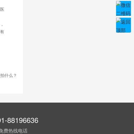
医
，
有
该拍什么？
91-88196636
免费热线电话