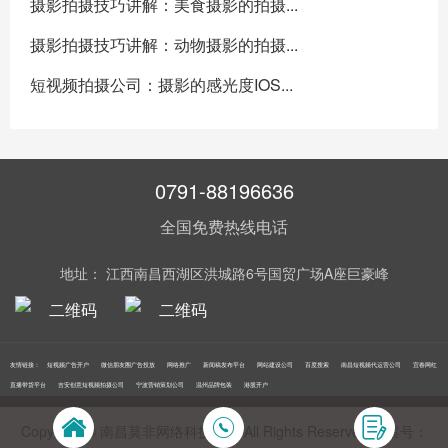
摄影拍摄技巧讲解：美食摄影的拍摄...
摄影拍摄技巧讲解：动物摄影的拍摄...
短视频拍摄公司：摄影的感光度IOS...
0791-88196636
全国免费热线电话
地址： 江西南昌西湖区洪城路6号国贸广场A座巨豪峰
友情链接：
短视频广告开户
微信朋友圈广告投放
网络推广
新闻稿发布平台
网站建设公司
百度搜索
南昌短视频代运营公司
宜春网红
直播带货平台
吉安创意短视频拍摄公司
宁波营销策划公司
温州品牌包装
港股开户
Copyright © 南昌莫非网络科技公司 All Rights Reserved 备案号：