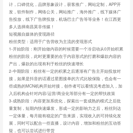
计，口碑优化，品牌形象设计，获客推广，网站定制，APP开
发，软件制作，网络公关，网站推广，海外推广，线下媒体广
告投放，线下广告牌投放，机场巴士广告等等业务！在江西更
多人选择南昌莫非传媒！
短视频自媒体的变现路径
粉丝类型：适用于广告营收为主流的变现形式
1-开始阶段：刚开始做内容的时候需要一个冷启动从0开始积累
粉丝的阶段，此时更重要的在于内容形式的打磨和爆款内容的
产出，爆款的出现有利于粉丝的快速增长
2-中期阶段：粉丝有一定的积累之后逐渐有广告主开始投放对
接，如果是抖音的话通过星图接单的方式比较保险，也会有一
些成熟的MCN机构开始对接，创作者可以看情况考虑加入，加
入后机构会针对内容/运营/商业化等部分有一定的帮扶政策
3-成熟阶段：内容更加系统化，探索出一套成熟的模式之后批
量复制，短期内快速爆发，形成一定的影响力之后，粉丝到达
一定体量，每月能有稳定的广告来源，实现收入的可持续化发
展，同时可以配合一些直播，设计内容，增加和粉丝的互动答
疑，也可以尝试进行带货