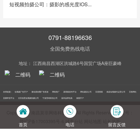
短视频拍摄公司：摄影的感光度IOS...
0791-88196636
全国免费热线电话
地址： 江西南昌西湖区洪城路6号国贸广场A座巨豪峰
友情链接：
短视频广告开户
微信朋友圈广告投放
网络推广
新闻稿发布平台
网站建设公司
百度搜索
南昌短视频代运营公司
宜春网红
直播带货平台
吉安创意短视频拍摄公司
宁波营销策划公司
温州品牌包装
港股开户
Copyright © 南昌莫非网络科技公司 All Rights Reserved 备案号：
赣ICP备17003395号‍-6
城市分站
网站地图
站长地图
首页
电话
留言反馈