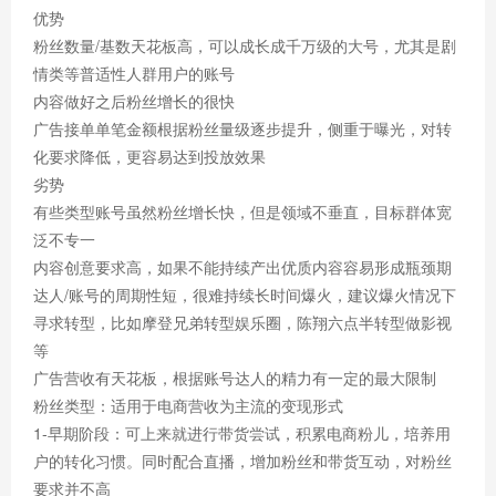
优势
粉丝数量/基数天花板高，可以成长成千万级的大号，尤其是剧
情类等普适性人群用户的账号
内容做好之后粉丝增长的很快
广告接单单笔金额根据粉丝量级逐步提升，侧重于曝光，对转
化要求降低，更容易达到投放效果
劣势
有些类型账号虽然粉丝增长快，但是领域不垂直，目标群体宽
泛不专一
内容创意要求高，如果不能持续产出优质内容容易形成瓶颈期
达人/账号的周期性短，很难持续长时间爆火，建议爆火情况下
寻求转型，比如摩登兄弟转型娱乐圈，陈翔六点半转型做影视
等
广告营收有天花板，根据账号达人的精力有一定的最大限制
粉丝类型：适用于电商营收为主流的变现形式
1-早期阶段：可上来就进行带货尝试，积累电商粉儿，培养用
户的转化习惯。同时配合直播，增加粉丝和带货互动，对粉丝
要求并不高