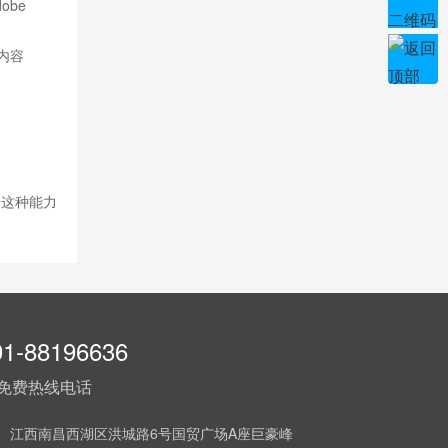
be
内容
养这种能力
91-88196636
免费热线电话
： 江西南昌西湖区洪城路6号国贸广场A座巨豪峰