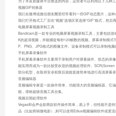
为了丰富新媒体平台推送的内容，运营者可以利用以下几种工
视频GIF转换器
我们在微博或微信朋友圈里经常看到一些GIF动态图片，这
我们打开格式工厂后在“视频”选项区里选择“GIF”格式，
电脑屏幕视频录制工具
Bandicam是一款专业的电脑屏幕视频录制工具，主要包
K的超清视频，并能捕捉每秒120帧数的视频。屏幕录制模式可
P、PNG、JPG格式的图像文件。设备录制模式可以录制电脑
手机屏幕录像软件
手机屏幕录像软件主要用于录制用户对屏幕操作、状态的录像
能实用而成为一款比较受欢迎的视频处理软件。SCR(Screen
部分机型，在取得安卓权限后就能直接简单地进行高清屏幕录
音频编辑器
音频编辑专家是一款操作简单、功能强大的音频编辑器。它涵
能，堪称超级音频工具合集。
视频后期处理软件
Vegas和会声会影两款软件操作简单，易上手，但性能不
品（比如剪辑微电影）,则可以使用Edius视频编辑软件或更流行的