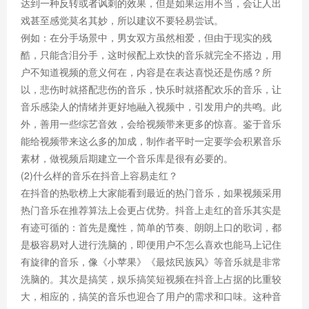
达到一种反转或者讽刺的效果，但是如果运用不当，会让人出
戏甚至感觉莫名其妙，所以建议不要轻易尝试。
例如：在分手场景中，男女双方虽然相爱，但由于现实的残
酷，只能含泪分手，这时候配上欢快的音乐就完全不搭边，用
户不知道视频的意义何在，内容是在表达喜悦还是伤感？所
以，悲伤时就搭配悲伤的音乐，快乐时就搭配欢乐的音乐，让
音乐感染人的情绪并更好地融入视频中，引发用户的共鸣。此
外，善用一些综艺音效，会给视频带来更多的惊喜。鉴于音乐
能给视频带来这么多的加成，制作者平时一定要学会积累音乐
素材，做视频后期建立一个音乐库是很有必要的。
(2)什么样的音乐在抖音上容易走红？
在抖音的热歌榜上大家能看到最近的热门音乐，如果视频采用
热门音乐在推荐算法上会更占优势。抖音上走红的音乐其实是
有迹可循的：首先是魔性，简单的节奏、朗朗上口的歌词，都
是极容易对人进行洗脑的，即便用户不怎么喜欢也能马上记住
有旋律的音乐，像《小苹果》《最炫民族风》等音乐就是非常
洗脑的。其次是搞笑，娱乐搞笑短视频在抖音上占据的比重较
大，相应的，搞笑的音乐也迎合了用户的需求和口味。这种音