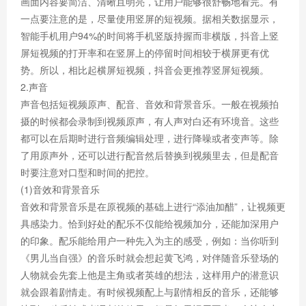
画面内容要简洁、清晰且明亮，让用户能够很舒畅地看完。有
一点要注意的是，尽量使用竖屏的短视频。据相关数据显示，
智能手机用户94%的时间将手机竖版持握而非横版，抖音上竖
屏短视频的打开率和在竖屏上的停留时间相较于横屏更有优
势。所以，相比起横屏短视频，抖音会更推荐竖屏短视频。
2.声音
声音包括短视频原声、配音、音效和背景音乐。一般在视频拍
摄的时候都会录制到视频原声，有人声对白还有环境音。这些
都可以在后期时进行音频编辑处理，进行降噪或者变声等。除
了用原声外，还可以进行配音然后替换到视频里去，但是配音
时要注意对口型和时间的把控。
(1)音效和背景音乐
音效和背景音乐是在原视频的基础上进行“添油加醋”，让视频更
具感染力。恰到好处的配乐不仅能给视频加分，还能加深用户
的印象。配乐能给用户一种先入为主的感受，例如：当你听到
《男儿当自强》的音乐时就会想起黄飞鸿，对伴随音乐登场的
人物就会先套上他是主角或者英雄的想法，这样用户的潜意识
就会跟着剧情走。有时候视频配上与剧情相反的音乐，还能够