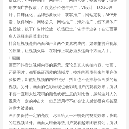
价优化，小程序制作，网络推广，网络营销，视频营销，微信
朋友圈广告投放，百度竞价位包年推广，VI设计，LOGO设
计，口碑优化，品牌形象设计，获客推广，网站定制，APP开
发，软件制作，网络公关，网站推广，海外推广，线下媒体广
告投放，线下广告牌投放，机场巴士广告等等业务！在江西更
多人选择南昌莫非传媒！
抖音短视频是由画面和声音两个要素构成的。如果想提升视频
的质量，让视频火爆，在制作上就必须从这两个方面入手。
1.画面
画面即抖音短视频内容的展示。无论是真人实拍内容、动画，
还是图片，都要保证画质的清晰度，模糊的画质带来的用户体
验极差，即使短视频的内容很好，抖音也不会推荐低画质的短
视频。另外，画面的色彩呈现也会影响用户的观看效果，所以
不要一直用太过花哨的颜色或者过度的对比色，虽然这对人的
视觉有一定的冲击力，但是运用得不好会让人感觉很突爪甚至
注意力被带偏。
画面要保持一定的亮度，尽量给人一种明亮的视觉效果，夜晚
的短视频除外。画面太暗会导致用户观看起来比较费劲，所以