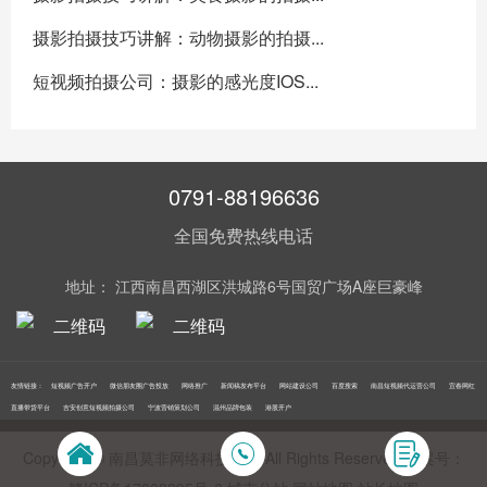
摄影拍摄技巧讲解：动物摄影的拍摄...
短视频拍摄公司：摄影的感光度IOS...
0791-88196636
全国免费热线电话
地址： 江西南昌西湖区洪城路6号国贸广场A座巨豪峰
友情链接：
短视频广告开户
微信朋友圈广告投放
网络推广
新闻稿发布平台
网站建设公司
百度搜索
南昌短视频代运营公司
宜春网红
直播带货平台
吉安创意短视频拍摄公司
宁波营销策划公司
温州品牌包装
港股开户
Copyright © 南昌莫非网络科技公司 All Rights Reserved 备案号：