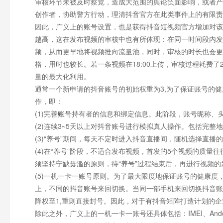
审核环节未被及时察觉，造成大范围的舆论负面影响，或者产
创作者，协助警方行动，理清抖音官方在此类事件上的有限责
因此，广义上的账号设置，也是获得抖音短视频官方增加对该
越高，这在发布视频的审核中也有所体现：在同一时间段内发
频，从而更早地将视频推向流量池，同时，审核的时长也会更
格，用时也较长。若一条视频在18:00上传，审核过程耗费了
量的最大化利用。
通常一个新申请的抖音账号的初始权重为3,为了保证账号的健
作，即：
(1)完善账号持有者的信息和绑定信息。此阶段，账号昵称、
(2)连续3~5天以上对抖音账号进行模拟真人操作。包括完
(3)“养号”期间，每天不定时进入抖音直播间，随机选择直
(4)在“养号”阶段，不适合发布视频，首发的5个视频的质
须坚持宁缺毋滥的原则，待“养号”过程结束后，再进行视频的
(5)一机一卡一账号原则。为了最大限度地保证账号的健康
上，不同的抖音账号来回切换。当同一部手机来回切换抖音账
降权至1,重则直接封号。因此，对于有抖音矩阵打造计划的
除此之外，广义上的一机一卡一账号还具体包括：IMEI、Andori