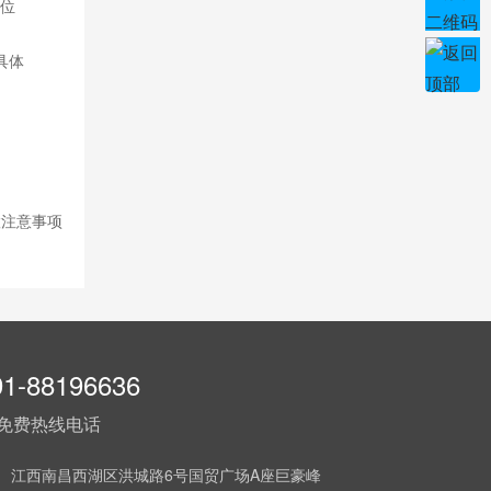
S位
具体
置注意事项
91-88196636
免费热线电话
： 江西南昌西湖区洪城路6号国贸广场A座巨豪峰