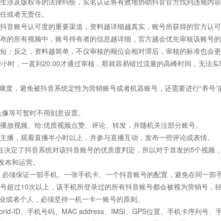
生涉及版权等的法律纠纷，实名认证将有效地协助抖音官方找到违规内容
任或者无责任。
抖音账号认可度的重要渠道，资料越详细越真实，账号所获得的官方认可
布的所有视频中，账号持有者的信息越详细，官方越会优先审核该账号的
短；反之，资料越简单，不仅审核的顺位会相对滞后，审核的标准也会更
2小时，一直到20:00才通过审核，那就容易错过流量的高峰时间，无法实
康度，避免被抖音系统定性为营销账号或者机器账号，还需要进行“养号”
头像等可暂时不用刻意设置。
整地播放视频、给:优质视频点赞、评论、转发，并随机关注部分账号。
播的主播，观看直播半小时以上，并参与直播互动，发布一些评论或表情。
量往往决定了抖音系统对该抖音账号的优质度判定，所以对于首发的5个视频
发布和运营。
度，必须保证一部手机、一张手机卡、一个抖音账号的配置，避免在同一部
号超过10次以上，该手机所登录过的所有抖音账号都会被视为营销号，
企业或者个人，必须坚持一机一卡一账号的原则。
d-ID、手机号码、MAC address、IMSI、GPS位置、手机卡序列号、