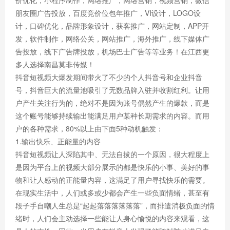
价优化，小程序制作，网络推广，网络营销，视频营销，微信
朋友圈广告投放，百度竞价位包年推广，VI设计，LOGO设
计，口碑优化，品牌形象设计，获客推广，网站定制，APP开
发，软件制作，网络公关，网站推广，海外推广，线下媒体广
告投放，线下广告牌投放，机场巴士广告等等业务！在江西更
多人选择南昌莫非传媒！
抖音短视频大爆发期间带火了不少的个人抖音号和企业抖音
号，抖音巨大的流量池吸引了无数品牌入驻并收割红利。让用
户产生关注行为的，绝对不是因为账号偶然产生的爆款，而是
这个账号能够持续输出能满足用户某种长期需求的内容。而用
户的各种需求，80%以上由下面5种动机触发：
1.输出快乐、正能量的内容
抖音短视频让人深陷其中、无法自拔的一个原因，很大程度上
是因为平台上的视频大部分展示的都是快乐的小事、美好的事
物和让人感动的正能量内容，这满足了用户寻找快乐的需要。
在现实生活中，人们或多或少都会产生一些负面情绪，甚至有
段子手自嘲人生总是“起起落落落落落落”，而排遣消极负面的情
绪时，人们会主动选择一些能让人身心愉悦的内容来观看，这