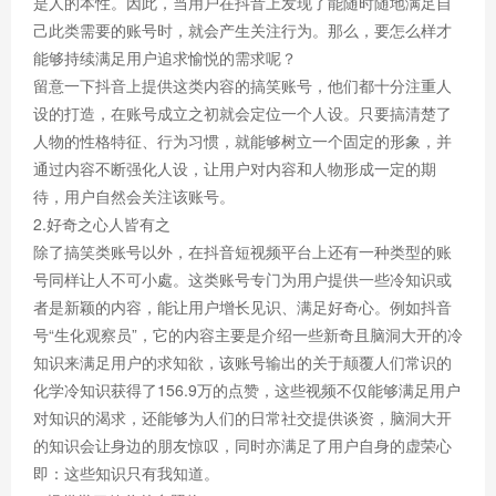
是人的本性。因此，当用户在抖音上发现了能随时随地满足自
己此类需要的账号时，就会产生关注行为。那么，要怎么样才
能够持续满足用户追求愉悦的需求呢？
留意一下抖音上提供这类内容的搞笑账号，他们都十分注重人
设的打造，在账号成立之初就会定位一个人设。只要搞清楚了
人物的性格特征、行为习惯，就能够树立一个固定的形象，并
通过内容不断强化人设，让用户对内容和人物形成一定的期
待，用户自然会关注该账号。
2.好奇之心人皆有之
除了搞笑类账号以外，在抖音短视频平台上还有一种类型的账
号同样让人不可小處。这类账号专门为用户提供一些冷知识或
者是新颖的内容，能让用户增长见识、满足好奇心。例如抖音
号“生化观察员”，它的内容主要是介绍一些新奇且脑洞大开的冷
知识来满足用户的求知欲，该账号输出的关于颠覆人们常识的
化学冷知识获得了156.9万的点赞，这些视频不仅能够满足用户
对知识的渴求，还能够为人们的日常社交提供谈资，脑洞大开
的知识会让身边的朋友惊叹，同时亦满足了用户自身的虚荣心
即：这些知识只有我知道。