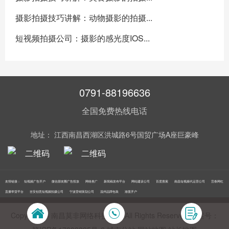
摄影拍摄技巧讲解：动物摄影的拍摄...
短视频拍摄公司：摄影的感光度IOS...
0791-88196636
全国免费热线电话
地址： 江西南昌西湖区洪城路6号国贸广场A座巨豪峰
友情链接：
短视频广告开户
微信朋友圈广告投放
网络推广
新闻稿发布平台
网站建设公司
百度搜索
南昌短视频代运营公司
宜春网红
直播带货平台
吉安创意短视频拍摄公司
宁波营销策划公司
温州品牌包装
港股开户
Copyright © 南昌莫非网络科技公司 All Rights Reserved 备案号：