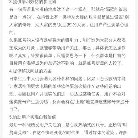
3.提供学习效仿的参照物
有一句俗语非常准确地表达了这一个观点，那就是“隔壁的饭总
是香一点的”。在抖音上有一类特别火爆的账号就是通过设置“别
人家的哥哥、别人家的男/女朋友”的人设，让用户产生羡慕心理
的。
如果账号的人设有足够强大的吸引力，能打造为大部分人都渴
望成为的对象，就能够带动用户关注。那么，具体要怎么操作
呢？其实，答案很简单，只需要思考一下，什么群体是目前的
目标用户渴望成为但却还达不到的，就是账号所需的人设了。
4.提供解决问题的方案
日常生活中人们会遇到各种各样的问题，比如：怎么收纳才能
让家居空间更大电脑的某些软件要怎么操作？这些问题的出
现，会困扰用户并阻碍他们进一步达成某项任务。用户不会对
这类账号产生疲劳感，反而会有点“上瘾”地去刷这些账号来提升
自己。
5.协助用户实现自我价值
最后一种能诱发用户关注的，是心灵鸡汤式的账号。正所谓“时
势造英雄”，在这个快速变化的时代里，通过媒体的渲染，许多