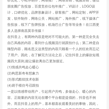
价优化，小程序制作，网络推广，网络营销，视频营销，微信
朋友圈广告投放，百度竞价位包年推广，VI设计，LOGO设
计，口碑优化，品牌形象设计，获客推广，网站定制，APP开
发，软件制作，网络公关，网站推广，海外推广，线下媒体广
告投放，线下广告牌投放，机场巴士广告等等业务！在江西更
多人选择南昌莫非传媒！
在抖音上，有两种内容是绝对不可能火的。第一种是完全失去
自己风格的内容，看到什么视频流行就跟拍什么；第二种是自
嗨型内容，顾名思义这类型的内容只顾着一个人的狂欢而忘记
了用户。因此，在了解完方法论之后，记住抖音上的爆款短视
频四大原则,能让爆款离自己更加接近。
(1)情感共鸣走心暖心
(2)构思新奇有想象力
(3)形式酷炫技术创新
(4)易于模仿号召跟拍
一是以情感带动用户，引起用户共鸣，多做走心、暖心的内
容。正能量的内容无论在哪个平台都是提倡的，抖音也不例
外。而且抖音上的用户，基本都喜欢观看美好的事物，因此，