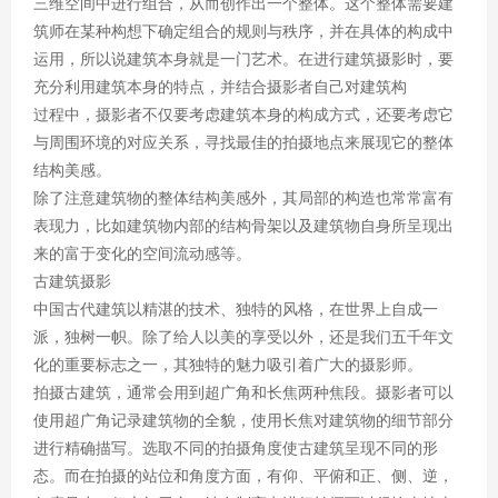
三维空间中进行组合，从而创作出一个整体。这个整体需要建
筑师在某种构想下确定组合的规则与秩序，并在具体的构成中
运用，所以说建筑本身就是一门艺术。在进行建筑摄影时，要
充分利用建筑本身的特点，并结合摄影者自己对建筑构
过程中，摄影者不仅要考虑建筑本身的构成方式，还要考虑它
与周围环境的对应关系，寻找最佳的拍摄地点来展现它的整体
结构美感。
除了注意建筑物的整体结构美感外，其局部的构造也常常富有
表现力，比如建筑物内部的结构骨架以及建筑物自身所呈现出
来的富于变化的空间流动感等。
古建筑摄影
中国古代建筑以精湛的技术、独特的风格，在世界上自成一
派，独树一帜。除了给人以美的享受以外，还是我们五千年文
化的重要标志之一，其独特的魅力吸引着广大的摄影师。
拍摄古建筑，通常会用到超广角和长焦两种焦段。摄影者可以
使用超广角记录建筑物的全貌，使用长焦对建筑物的细节部分
进行精确描写。选取不同的拍摄角度使古建筑呈现不同的形
态。而在拍摄的站位和角度方面，有仰、平俯和正、侧、逆，