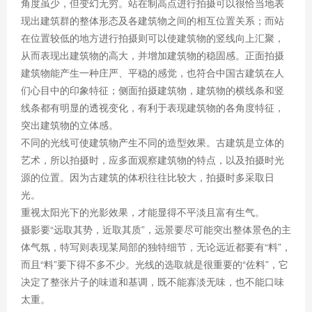
角度虽少，但变幻无穷。站在制高点进行拍摄可以很恰当地表
现出建筑群的整体形态及各建筑物之间的相互位置关系；而站
在位置较低的地方进行拍摄则可以使建筑物的竖线向上汇聚，
从而表现出建筑物的高大，并增加建筑物的稳固感。正面拍摄
建筑物能产生一种庄严、平稳的感觉，也符合中国古建筑在人
们心目中的印象特征；侧面拍摄建筑物，建筑物的横线条和竖
线条都有明显的透视变化，有利于表现建筑物的各角度特征，
突出建筑物的立体感。
不同的光线可使建筑物产生不同的造型效果。古建筑是立体的
艺术，所以拍摄时，应多面观察建筑物的特点，以及拍摄时光
源的位置。因为古建筑的体积往往比较大，拍摄时多采取日
光。
重视太阳光下的光影效果，才能显得不平淡且富有生气。
摄影要“远取其势，近取其质”，远景要尽可能突出整体景色的主
体气氛，特写则表现某局部的独特细节，无论远近都要有“料”，
而且“料”要下得不多不少。光线的选取就是很重要的“佐料”，它
决定了整张片子的味道和基调，既不能寡淡无味，也不能口味
太重。