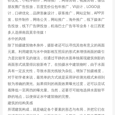
价优化，小程序制作，网络推广，网络营销，视频营销，微信
朋友圈广告投放，百度竞价位包年推广，VI设计，LOGO设
计，口碑优化，品牌形象设计，获客推广，网站定制，APP开
发，软件制作，网络公关，网站推广，海外推广，线下媒体广
告投放，线下广告牌投放，机场巴士广告等等业务！在江西更
多人选择南昌莫非传媒！
水中的风情
除了拍摄建筑物本身外，摄影者还可以寻找其他有意义的画面
元素。利用建筑与水中倒影相互照应的形式来增强画面的吸引
力是比较常见的做法，但通过平静的水面单独展现建筑倒影的
画面形式就显得比较新奇了。在拍摄水中建筑物时，由于水面
具有一定反光性，导致水面光线较为杂乱，增加了拍摄难度，
对于初学者来说，最简单的方式就是采用评价测光模式来得到
较为准确的测光。如果得到的画面效果曝光过度，还可以尝试
着降低一至两挡的曝光量。当然，还要尽可能地选择水面较平
静的地点，以便保证水中建筑物的完整。
建筑的结构美感
所谓建筑构成，就是确定各个要素的形态与布局，并把它们在