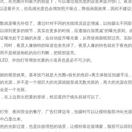
式，在光圈开到最大的前提下，可以通过感光度的设置来提升快门。夜景
场景可以适量开大，但高感光度也会增加照片噪点，降低画面效果，因此不建议
数就是曝光补偿了。通过针对不同的光线情况设定增减，以拍摄出不同影
以得到更多的细节，其实在更多的时候，应遵循白加黑减”的曝光原则。
证曝光处于正确的灰度，会自动提升曝光量，从而使画面暗部过亮。实际
，同时，夜景人像独特的味道也丧失掉了。夜景人像的特色就在于夜色的
而不是根据相机的自行判断，把暗部提亮。
LED、外拍灯等增加光量的小道具也是必不可少的。
丽的视觉效果。基本技巧就是大光圈+较长的焦距+离主体较近拍摄手法
的光源，并不是一个很巨大的光源就能形成无数光斑的，再大的光源在照
会是一个光斑。
，在上边剪出想要的形状，然后遮挡于镜头前就可以了。
灯旁、夜间营业的餐厅、广告灯牌边等，拍摄时可以让模特脸部冲向光源
中凸显出来。
然的光影过渡，也是比较理想的场景，让模特靠近玻璃窗，脸部可以得到