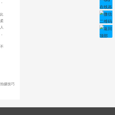
，
比
柔
人
，
不
的拍摄技巧