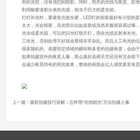
和的光照，没有强烈的阴影。同时，明亮的光线与夜景、彩色
利用橱窗漫射出来的光源，相当于巨大的柔光箱。
打灯补光时，要避免光效生硬，LED灯的前面最好有小型的
太大，光会很硬，高光部分比如皮肤或浅色衣服很容易过曝，
光伞或柔光箱，可以把闪光灯朝天打，用余光或反射来补光。
工布光，否则处理不好就会显得非常杂乱。而且人工布光的位
很多随机的、表露特定情绪的瞬间和多变的拍摄角度，会由于
如果拍摄室外的夜景人像，那么最好选择天空还没有完全暗下
会减少夜景特有的弱光效果，整体的画面会让人感觉更富有层
上一篇：摄影拍摄技巧讲解：怎样用“伦勃朗光”方法拍摄人像