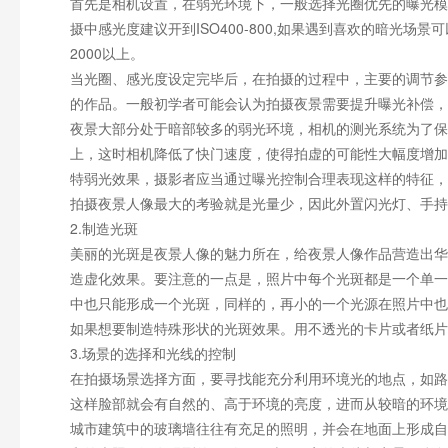
首先是相机设置，在弱光环境下，一般选择光圈优先的曝光模
摄中感光度建议开到ISO400-800,如果遇到喜欢的暗光
2000以上。
当光圈、感光度设定完毕后，在拍摄的过程中，主要的调节参
的作品。一般初学者可能会认为拍摄夜景需要提升曝光补偿，
夜景大部分处于暗部较多的弱光环境，相机的测光系统为了保
上，这时相机降低了快门速度，使得拍虚的可能性大幅度增加
特弱光效果，摄影者应当通过曝光控制合理表现这样的特征，
拍摄夜景人像最大的考验就是光量少，因此外置闪光灯、手持
2.制造光斑
美丽的光斑是夜景人像的魅力所在，给夜景人像作品营造出华
造虚化效果。要注意的一点是，照片中每个光斑都是一个单一
中也只能形成一个光斑，同样的，再小的一个光源在照片中也
如果想要制造特殊形状的光斑效果。用不透光的卡片或者纸片
3.场景的选择和光线的控制
在拍摄场景选择方面，要寻找能充分利用环境光的地点，如路
这样脸部就会有自然的、高于环境的亮度，进而从较暗的环境
城市建筑中的玻璃墙往往有充足的照明，并会在地面上形成自