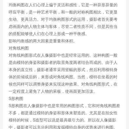
均衡构图在人们心理上偏于灵活和感性，它是一种异形异量的
呼应平衡，是一种艺术平衡，和一般的对称构图相比，它更显
生动、更具活力。对于均衡构图形式的运用，摄影者首先要考
虑画面内的人物主体与客体，尽管二者性质不同，但是其恰当
的搭配能够使人们在心理上形成一种平衡感。
影响均衡感的两大因素是重量和体积。
对角线构图
对角线构图形式在人像摄影中也是经常运用的。这种构图一般
是由模特的身姿和摄影者的取景角度两者结合而成的。由于人
本身的直立性，摄影者通常采用竖幅的形式，然后利用模特身
体的前倾或后斜，来形成对角线构图。当然，模特在坐着的时
候也同样可以调整身姿来实现这种效果。对角线构图形式，在
一定程度上避免了人物的呆板，使画面更加活泼。
S形构图
S形构图在人像摄影中也是常用的构图形式，它和对角线构图差
不多，都是通过模特的身姿和形体来塑造的。尤其是在拍女性
模特的时候，S造型可以说是最具吸引力的。所以在人像摄影
中，摄影者可以充分利用和发掘模特自身的优势来进行构图。