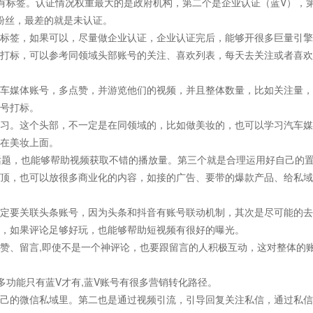
有标签。认证情况权重最大的是政府机构，第二个是企业认证（蓝V），
粉丝，最差的就是未认证。
标签，如果可以，尽量做企业认证，企业认证完后，能够开很多巨量引擎
打标，可以参考同领域头部账号的关注、喜欢列表，每天去关注或者喜欢
车媒体账号，多点赞，并游览他们的视频，并且整体数量，比如关注量，
号打标。
习。这个头部，不一定是在同领域的，比如做美妆的，也可以学习汽车媒
在美妆上面。
门话题，也能够帮助视频获取不错的播放量。第三个就是合理运用好自己的
顶，也可以放很多商业化的内容，如接的广告、要带的爆款产品、给私域
定要关联头条账号，因为头条和抖音有账号联动机制，其次是尽可能的去
，如果评论足够好玩，也能够帮助短视频有很好的曝光。
赞、留言,即使不是一个神评论，也要跟留言的人积极互动，这对整体的
多功能只有蓝V才有,蓝V账号有很多营销转化路径。
己的微信私域里。第二也是通过视频引流，引导回复关注私信，通过私信