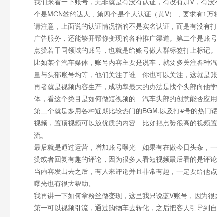
我们来看一下账号，无非就是有没有认证，有没有加V，有没
个是MCN签约达人，第四个是个人认证（黄V），要求有1万
请注意，上面说的认证情况指的不是实名认证，而是有没有打
广告服务，还能够开帮你变现的各种推广渠道。第二个是账号
点赞若干同领域的账号，也就是给账号做人群标签打上标记。
比如某个汽车媒体，账号内容主要是说车，就要多关注各种汽
量与头部账号均等，他们关注了谁，你也可以关注，这就是账
再者就是视频内容生产，成功率最大的办法是找个头部向他学
体，看这个类目是如何做短视频的，汽车头部的创意能否应用
第二个就是多用各种近期比较热门的BGM,以及打#号的热
视频，置顶视频可以放优质的内容，比如把点赞很高的视频置
流。
最后就是通过运营，增加账号曝光，如果有在做今日头条，一
赞或者回复有趣的评论，因为很多人看短视频最后看的是评论
当内容发出去之后，有人来评论并且非常有趣，一定要给他点
曝光也有很大帮助。
我再讲一下如何拿粉丝做变现，这里我只说蓝V账号，因为很
第一可以视频引流，通过购物车去转化，之后把客人引导到自