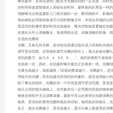
曝光要求，采用高速快门配合大光圈得到的一定亮度，同样也
的时间和速度较慢的人用较长的时间，最终跑的距离是一样的
理解曝光过程是摄影入门很关键的一步。数码相机中，影像的
再由相机处理器转换成可识别的图像文件，并加以存储的过程
度适宜的影像所需的时间也就越短，曝光控制就是要确定拍摄
在感光元件上准确曝光，形成明暗合适、成像清晰的影像。因
合适的光圈值
光圈，又称孔径光阐，是控制光线通过镜头进入照相机内感光
调节景深范围。在照相机调节光圈的部件上，显示各级光圈孔
得到的数字，如“2.8、4、5.6、8……”。相邻的两档千值
也相差一倍，因此，在拍摄时曝光量也正好相差一倍。光圈f
光量也就越少，画面越暗；f后面的数值越小，光圈越大，进
用较大的光圈；而在拍摄光照强烈的对象时，就宜选用较小的
除了曝光控制外，光圈的另一个作用是调节景深范围。景深是
镜头之间的镜头轴线上，在对象前后一定范围内其他的物体都
物体在相机中无法清晰成像，摄影中常以此来突出拍摄清晰的
效果。景深的距离用光圈和焦距来控制，相同焦距的镜头，光
反之，镜头光圈越小，景深就越大，显示出被人眼接受的清晰