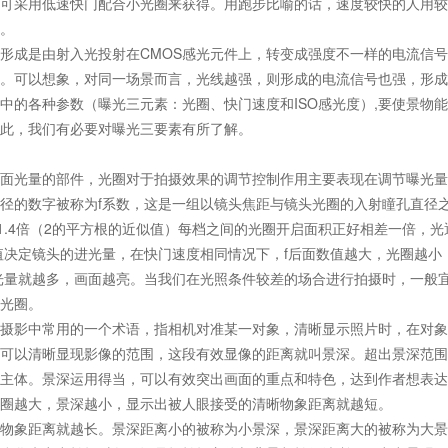
可采用低速快门配合小光圈来获得。用跑步比喻的话，速度较快的人用较
。
形成是由射入光投射在CMOS感光元件上，转变成强度不一样的电流信
。可以想象，对同一场景而言，光线越强，则形成的电流信号也强，形成
中的各种参数（曝光三元素：光圈、快门速度和ISO感光度）,要使景物
此，我们有必要对曝光三要素有所了解。
面光量的部件，光圈对于拍摄效果的调节控制作用主要表现在调节曝光量
径的数字被称为f系数，这是一组以镜头焦距与镜头光圈的入射瞳孔直径
相差1.4倍（2的平方根的近似值）每档之间的光圈开启面积正好相差一倍，光
值决定镜头的进光量，在快门速度相同情况下，f后面数值越大，光圈越小
光量就越多，画面越亮。当我们在光照条件较差的场合进行拍摄时，一般
光圈。
摄影中常用的一个术语，指相机对准某一对象，清晰显示照片时，在对象
可以清晰显现影像的范围，这段有效显像的距离就叫景深。超出景深范围
主体。景深运用得当，可以有效突出画面的重点和特色，达到作者想表达
圈越大，景深越小，显示出被人眼接受的清晰物象距离就越短。
物象距离就越长。景深距离小的被称为小景深，景深距离大的被称为大景