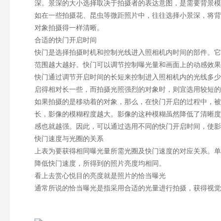
深。景深的大小选择取决于拍摄者的表达意图，是需要背景模
如在一些拍摄花、昆虫等微距照片中，往往选择小景深，将背
对象拍摄得一样清晰。
合适的快门开启时间
快门是选择拍摄时机和控制光线进入照相机内时间的部件。它
范围越大越好。快门可以调节控制曝光量和画面上的动感效果
快门通过调节开启时间的长短来控制进入照相机内的光线多少
启得相对长一些，而拍摄光照强烈的对象时，则宜选用较短的
如果拍摄的是移动着的对象，那么，在快门开启的过程中，被
长，影像的模糊程度越大。影像的这种模糊虽然降低了清晰度
感也就越强。因此，可以通过选用不同的快门开启时间，使影
快门速度与光圈的关系
上表为要获得相同曝光量所需光圈及快门速度的对应关系。单
降低快门速度，所得到的照片亮度均相同。
看上去赏心悦目的亮度就是照片的恰当曝光
通常所说的恰当曝光是指采用合适的光量进行拍摄，获得视觉