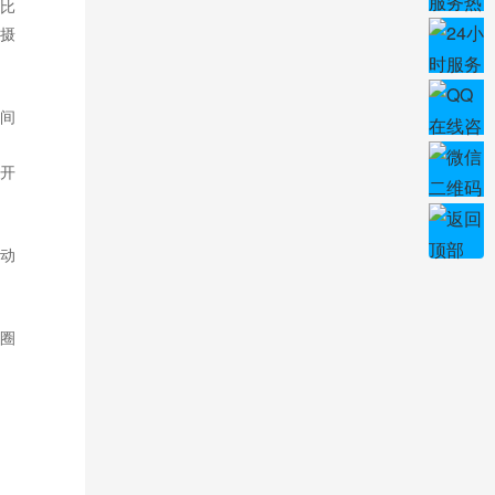
比
摄
间
开
动
圈